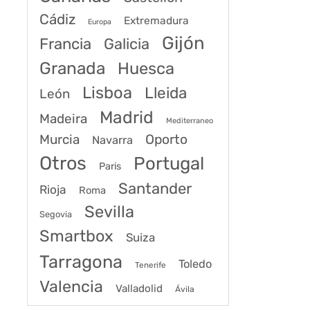
Cádiz
Extremadura
Europa
Gijón
Francia
Galicia
Granada
Huesca
Lisboa
Lleida
León
Madrid
Madeira
Mediterraneo
Murcia
Oporto
Navarra
Otros
Portugal
Paris
Santander
Rioja
Roma
Sevilla
Segovia
Smartbox
Suiza
Tarragona
Toledo
Tenerife
Valencia
Valladolid
Ávila