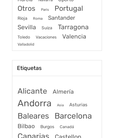
Portugal
Otros
Paris
Santander
Rioja
Roma
Tarragona
Sevilla
Suiza
Valencia
Toledo
Vacaciones
Valladolid
Etiquetas
Alicante
Almería
Andorra
Asturias
Asia
Baleares
Barcelona
Bilbao
Burgos
Canadá
Canarias
Castellon