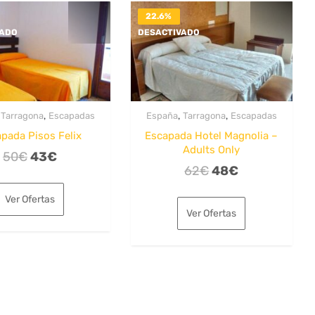
22.6%
VADO
DESACTIVADO
,
,
,
,
Tarragona
Escapadas
España
Tarragona
Escapadas
pada Pisos Felix
Escapada Hotel Magnolia –
Adults Only
El
El
50
€
43
€
El
El
62
€
48
€
precio
precio
precio
precio
original
actual
Ver Ofertas
original
actual
era:
es:
Ver Ofertas
era:
es:
50€.
43€.
62€.
48€.