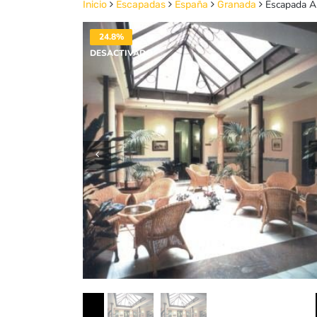
Escapada An
Inicio
Escapadas
España
Granada
24.8%
DESACTIVADO