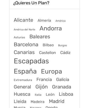
¿Quieres Un Plan?
Alicante
Almería
América
Andorra
América del Norte
Baleares
Asturias
Barcelona
Bilbao
Burgos
Canarias
Cádiz
Castellon
Escapadas
España
Europa
Francia
Galicia
Extremadura
Gijón
General
Granada
Huesca
Lisboa
León
Italia
Madrid
Lleida
Madeira
Murcia
Oporto
Navarra