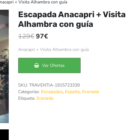
acapri + Visita Alhambra con guía
Escapada Anacapri + Visita
Alhambra con guía
El
El
129
€
97
€
precio
precio
Anacapri + Visita Alhambra con guía
original
actual
era:
es:
Ver Ofertas
129€.
97€.
SKU:
TRAVENTIA-1915723339
Categorías:
,
,
Escapadas
España
Granada
Etiqueta:
Granada