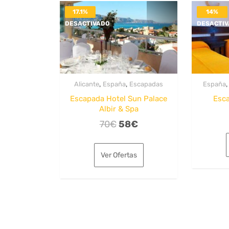
17.1%
14%
DESACTIVADO
DESACTI
,
,
Alicante
España
Escapadas
España
Escapada Hotel Sun Palace
Esca
Albir & Spa
El
El
70
€
58
€
precio
precio
original
actual
Ver Ofertas
era:
es:
70€.
58€.