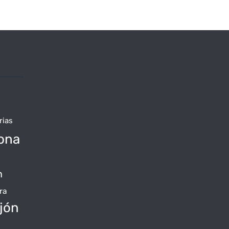
rias
ona
n
ra
jón