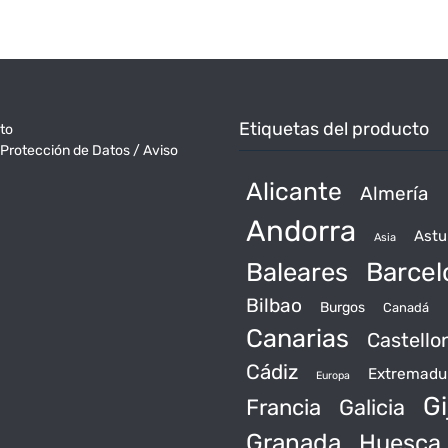
Etiquetas del producto
to
 Protección de Datos / Aviso
Alicante
Almería
Andorra
Astu
Asia
Baleares
Barcel
Bilbao
Burgos
Canadá
Canarias
Castello
Cádiz
Extremadu
Europa
Gi
Francia
Galicia
Granada
Huesca