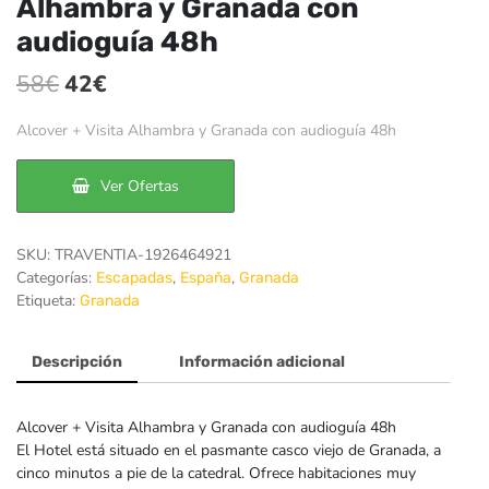
Alhambra y Granada con
audioguía 48h
El
El
58
€
42
€
precio
precio
Alcover + Visita Alhambra y Granada con audioguía 48h
original
actual
era:
es:
Ver Ofertas
58€.
42€.
SKU:
TRAVENTIA-1926464921
Categorías:
,
,
Escapadas
España
Granada
Etiqueta:
Granada
Descripción
Información adicional
Alcover + Visita Alhambra y Granada con audioguía 48h
El Hotel está situado en el pasmante casco viejo de Granada, a
cinco minutos a pie de la catedral. Ofrece habitaciones muy