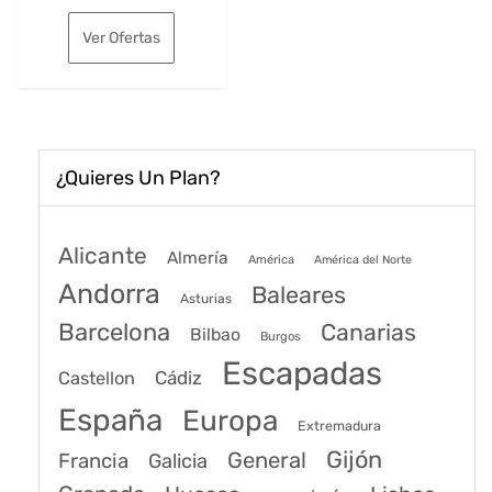
original
actual
Ver Ofertas
era:
es:
167€.
121€.
¿Quieres Un Plan?
Alicante
Almería
América
América del Norte
Andorra
Baleares
Asturias
Barcelona
Canarias
Bilbao
Burgos
Escapadas
Cádiz
Castellon
España
Europa
Extremadura
Gijón
General
Francia
Galicia