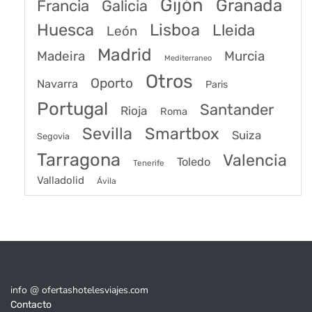
Gijón
Granada
Francia
Galicia
Huesca
Lisboa
Lleida
León
Madrid
Madeira
Murcia
Mediterraneo
Otros
Oporto
Navarra
Paris
Portugal
Santander
Rioja
Roma
Sevilla
Smartbox
Suiza
Segovia
Tarragona
Valencia
Toledo
Tenerife
Valladolid
Ávila
info @ ofertashotelesviajes.com
Contacto