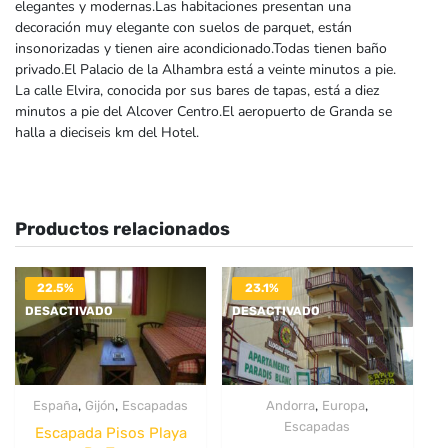
elegantes y modernas.Las habitaciones presentan una
decoración muy elegante con suelos de parquet, están
insonorizadas y tienen aire acondicionado.Todas tienen baño
privado.El Palacio de la Alhambra está a veinte minutos a pie.
La calle Elvira, conocida por sus bares de tapas, está a diez
minutos a pie del Alcover Centro.El aeropuerto de Granda se
halla a dieciseis km del Hotel.
Productos relacionados
22.5%
23.1%
DESACTIVADO
DESACTIVADO
,
,
,
,
España
Gijón
Escapadas
Andorra
Europa
Escapadas
Escapada Pisos Playa