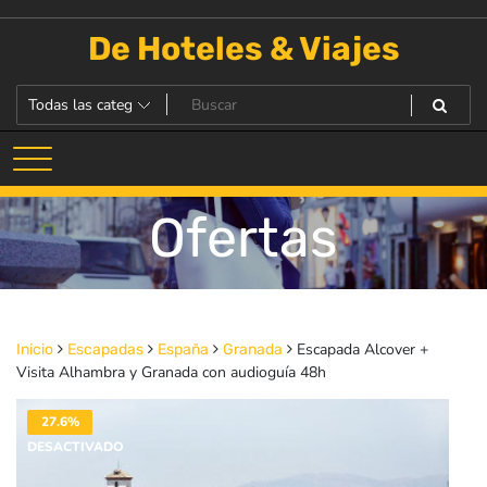
Saltar
al
De Hoteles & Viajes
contenido
Ofertas
Escapada Alcover +
Inicio
Escapadas
España
Granada
Visita Alhambra y Granada con audioguía 48h
27.6%
DESACTIVADO