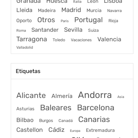
Granada
Huesca
Lisboa
León
Italia
Madrid
Lleida
Murcia
Madeira
Navarra
Portugal
Otros
Oporto
Rioja
Paris
Sevilla
Santander
Suiza
Roma
Tarragona
Valencia
Toledo
Vacaciones
Valladolid
Etiquetas
Andorra
Alicante
Almería
Asia
Baleares
Barcelona
Asturias
Canarias
Bilbao
Burgos
Canadá
Castellon
Cádiz
Extremadura
Europa