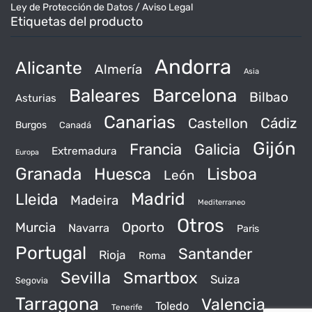
Ley de Protección de Datos / Aviso Legal
Etiquetas del producto
Andorra
Alicante
Almería
Asia
Baleares
Barcelona
Bilbao
Asturias
Canarias
Castellon
Cádiz
Burgos
Canadá
Gijón
Francia
Galicia
Extremadura
Europa
Granada
Huesca
Lisboa
León
Madrid
Lleida
Madeira
Mediterraneo
Otros
Murcia
Oporto
Navarra
Paris
Portugal
Santander
Rioja
Roma
Sevilla
Smartbox
Suiza
Segovia
Tarragona
Valencia
Toledo
Tenerife