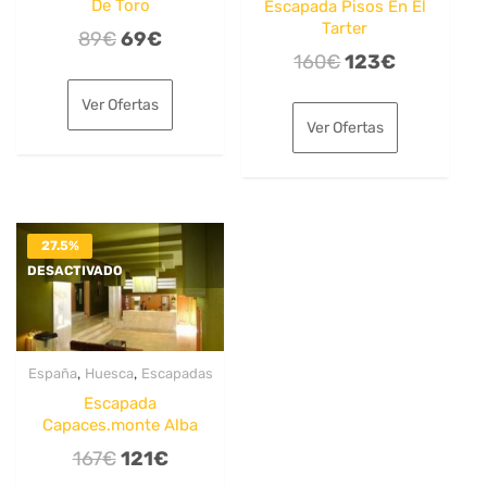
De Toro
Escapada Pisos En El
Tarter
El
El
89
€
69
€
El
El
160
€
123
€
precio
precio
precio
precio
original
actual
Ver Ofertas
original
actual
era:
es:
Ver Ofertas
era:
es:
89€.
69€.
160€.
123€.
27.5%
DESACTIVADO
,
,
España
Huesca
Escapadas
Escapada
Capaces.monte Alba
El
El
167
€
121
€
precio
precio