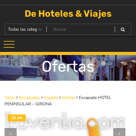
Saltar
al
De Hoteles & Viajes
contenido
Ofertas
Escapada HOTEL
Inicio
Escapadas
España
Girona
PENINSULAR – GIRONA
22.1%
DESACTIVADO