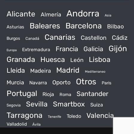
Andorra
Alicante
Almería
Asia
Baleares
Barcelona
Bilbao
Asturias
Canarias
Castellon
Cádiz
Burgos
Canadá
Gijón
Francia
Galicia
Extremadura
Europa
Granada
Huesca
Lisboa
León
Madrid
Lleida
Madeira
Mediterraneo
Otros
Murcia
Oporto
Navarra
Paris
Portugal
Santander
Rioja
Roma
Sevilla
Smartbox
Suiza
Segovia
Tarragona
Valencia
Toledo
Tenerife
Valladolid
Ávila