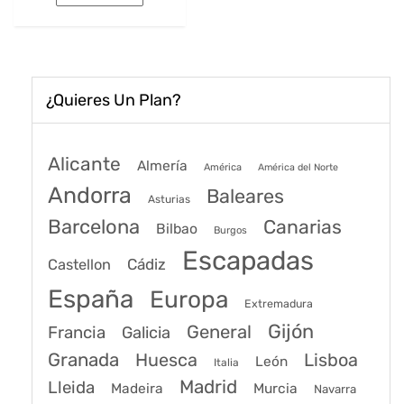
era:
es:
62€.
48€.
¿Quieres Un Plan?
Alicante
Almería
América
América del Norte
Andorra
Baleares
Asturias
Barcelona
Canarias
Bilbao
Burgos
Escapadas
Cádiz
Castellon
España
Europa
Extremadura
Gijón
General
Francia
Galicia
Granada
Huesca
Lisboa
León
Italia
Madrid
Lleida
Murcia
Madeira
Navarra