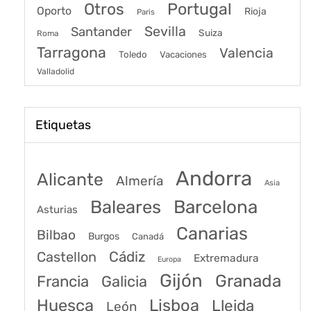
Portugal
Otros
Oporto
Rioja
Paris
Sevilla
Santander
Suiza
Roma
Tarragona
Valencia
Toledo
Vacaciones
Valladolid
Etiquetas
Andorra
Alicante
Almería
Asia
Baleares
Barcelona
Asturias
Canarias
Bilbao
Burgos
Canadá
Castellon
Cádiz
Extremadura
Europa
Gijón
Granada
Francia
Galicia
Huesca
Lisboa
Lleida
León