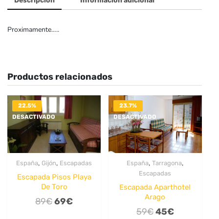
Descripción
Información adicional
Proximamente…..
Productos relacionados
22.5%
23.7%
DESACTIVADO
DESACTIVADO
,
,
,
,
España
Gijón
Escapadas
España
Tarragona
Escapadas
Escapada Pisos Playa
De Toro
Escapada Aparthotel
Arago
El
El
89
€
69
€
El
El
59
€
45
€
precio
precio