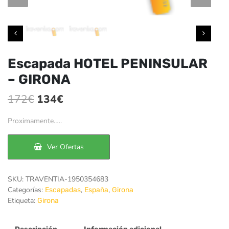
Escapada HOTEL PENINSULAR
– GIRONA
El
El
172
€
134
€
precio
precio
Proximamente…..
original
actual
era:
es:
Ver Ofertas
172€.
134€.
SKU:
TRAVENTIA-1950354683
Categorías:
,
,
Escapadas
España
Girona
Etiqueta:
Girona