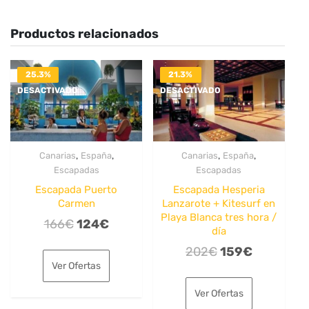
Productos relacionados
25.3%
21.3%
DESACTIVADO
DESACTIVADO
,
,
,
,
Canarias
España
Canarias
España
Escapadas
Escapadas
Escapada Puerto
Escapada Hesperia
Carmen
Lanzarote + Kitesurf en
Playa Blanca tres hora /
El
El
166
€
124
€
día
precio
precio
El
El
202
€
159
€
original
actual
Ver Ofertas
precio
precio
era:
es:
original
actual
Ver Ofertas
166€.
124€.
era:
es: