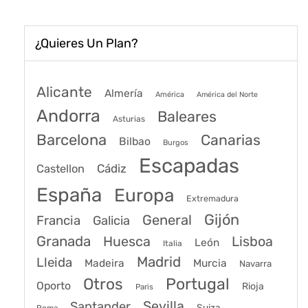
¿Quieres Un Plan?
Alicante
Almería
América
América del Norte
Andorra
Baleares
Asturias
Barcelona
Canarias
Bilbao
Burgos
Escapadas
Cádiz
Castellon
España
Europa
Extremadura
Gijón
General
Francia
Galicia
Granada
Huesca
Lisboa
León
Italia
Madrid
Lleida
Murcia
Madeira
Navarra
Portugal
Otros
Oporto
Rioja
Paris
Sevilla
Santander
Suiza