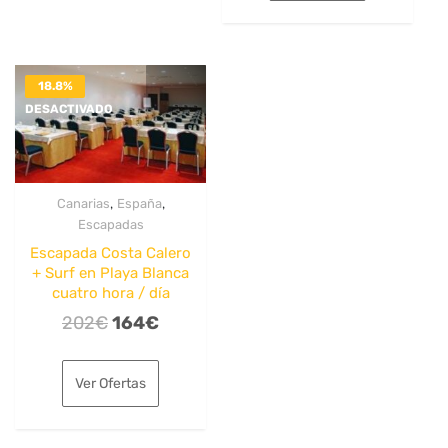
202€.
159€.
18.8%
DESACTIVADO
,
,
Canarias
España
Escapadas
Escapada Costa Calero
+ Surf en Playa Blanca
cuatro hora / día
El
El
202
€
164
€
precio
precio
original
actual
Ver Ofertas
era:
es:
202€.
164€.