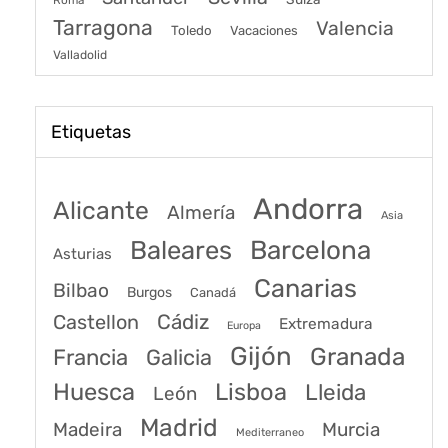
Roma
Tarragona
Valencia
Toledo
Vacaciones
Valladolid
Etiquetas
Andorra
Alicante
Almería
Asia
Baleares
Barcelona
Asturias
Canarias
Bilbao
Burgos
Canadá
Castellon
Cádiz
Extremadura
Europa
Gijón
Granada
Francia
Galicia
Huesca
Lisboa
Lleida
León
Madrid
Madeira
Murcia
Mediterraneo