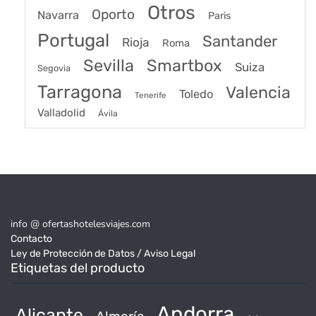
Otros
Oporto
Navarra
Paris
Portugal
Santander
Rioja
Roma
Sevilla
Smartbox
Suiza
Segovia
Tarragona
Valencia
Toledo
Tenerife
Valladolid
Ávila
info @ ofertashotelesviajes.com
Contacto
Ley de Protección de Datos / Aviso Legal
Etiquetas del producto
Andorra
Alicante