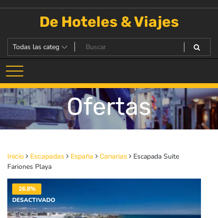
Saltar
al
De Hoteles & Viajes
contenido
Ofertas
Escapada Suite
Inicio
Escapadas
España
Canarias
Fariones Playa
26.8%
DESACTIVADO