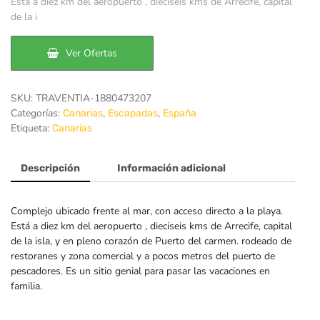
original
actual
Está a diez km del aeropuerto , dieciseis kms de Arrecife, capital
de la i
era:
es:
164€.
120€.
Ver Ofertas
SKU:
TRAVENTIA-1880473207
Categorías:
,
,
Canarias
Escapadas
España
Etiqueta:
Canarias
Descripción
Información adicional
Complejo ubicado frente al mar, con acceso directo a la playa.
Está a diez km del aeropuerto , dieciseis kms de Arrecife, capital
de la isla, y en pleno corazón de Puerto del carmen. rodeado de
restoranes y zona comercial y a pocos metros del puerto de
pescadores. Es un sitio genial para pasar las vacaciones en
familia.