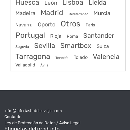
Huesca
Lisboa
Lleida
León
Madrid
Madeira
Murcia
Mediterraneo
Otros
Oporto
Navarra
Paris
Portugal
Santander
Rioja
Roma
Sevilla
Smartbox
Suiza
Segovia
Tarragona
Valencia
Toledo
Tenerife
Valladolid
Ávila
info @ ofertashotelesviajes.com
Contacto
Ley de Protección de Datos / Aviso Legal
Etiquetas del producto