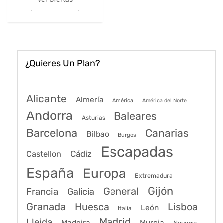
era:
es:
164€.
127€.
¿Quieres Un Plan?
Alicante
Almería
América
América del Norte
Andorra
Baleares
Asturias
Barcelona
Canarias
Bilbao
Burgos
Escapadas
Cádiz
Castellon
España
Europa
Extremadura
Gijón
General
Francia
Galicia
Granada
Huesca
Lisboa
León
Italia
Madrid
Lleida
Murcia
Madeira
Navarra