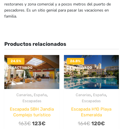
restoranes y zona comercial y a pocos metros del puerto de
pescadores. Es un sitio genial para pasar las vacaciones en
familia.
Productos relacionados
24.5%
26.8%
DESACTIVADO
DESACTIVADO
,
,
,
,
Canarias
España
Canarias
España
Escapadas
Escapadas
Escapada SBH Jandia
Escapada H10 Playa
Complejo turístico
Esmeralda
El
El
El
El
163
€
123
€
164
€
120
€