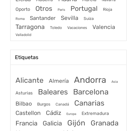
Portugal
Otros
Oporto
Rioja
Paris
Sevilla
Santander
Suiza
Roma
Tarragona
Valencia
Toledo
Vacaciones
Valladolid
Etiquetas
Andorra
Alicante
Almería
Asia
Baleares
Barcelona
Asturias
Canarias
Bilbao
Burgos
Canadá
Castellon
Cádiz
Extremadura
Europa
Gijón
Granada
Francia
Galicia