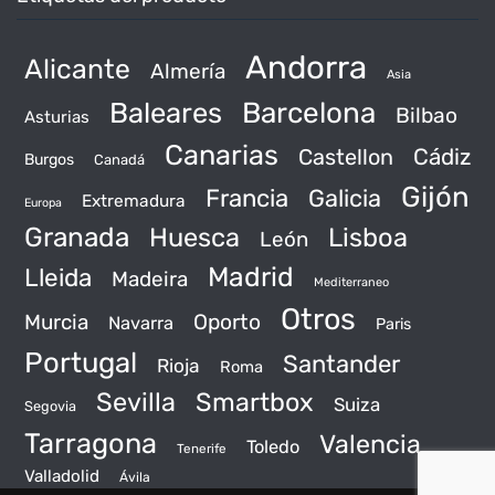
Andorra
Alicante
Almería
Asia
Baleares
Barcelona
Bilbao
Asturias
Canarias
Castellon
Cádiz
Burgos
Canadá
Gijón
Francia
Galicia
Extremadura
Europa
Granada
Huesca
Lisboa
León
Madrid
Lleida
Madeira
Mediterraneo
Otros
Murcia
Oporto
Navarra
Paris
Portugal
Santander
Rioja
Roma
Sevilla
Smartbox
Suiza
Segovia
Tarragona
Valencia
Toledo
Tenerife
Valladolid
Ávila