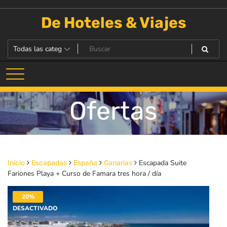
Saltar
al
De Hoteles & Viajes
contenido
Ofertas
Escapada Suite
Inicio
Escapadas
España
Canarias
Fariones Playa + Curso de Famara tres hora / día
20%
DESACTIVADO