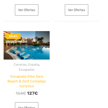
precio
precio
precio
precio
original
actual
original
actual
Ver Ofertas
Ver Ofertas
era:
es:
era:
es:
163€.
123€.
164€.
120€.
22.6%
DESACTIVADO
,
,
Canarias
España
Escapadas
Escapada Elba Sara
Beach & Golf Complejo
turístico
El
El
164
€
127
€
precio
precio
original
actual
Ver Ofertas