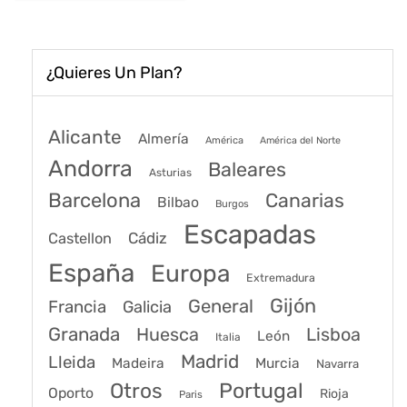
¿Quieres Un Plan?
Alicante
Almería
América
América del Norte
Andorra
Baleares
Asturias
Barcelona
Canarias
Bilbao
Burgos
Escapadas
Cádiz
Castellon
España
Europa
Extremadura
Gijón
General
Francia
Galicia
Granada
Huesca
Lisboa
León
Italia
Madrid
Lleida
Murcia
Madeira
Navarra
Portugal
Otros
Oporto
Rioja
Paris