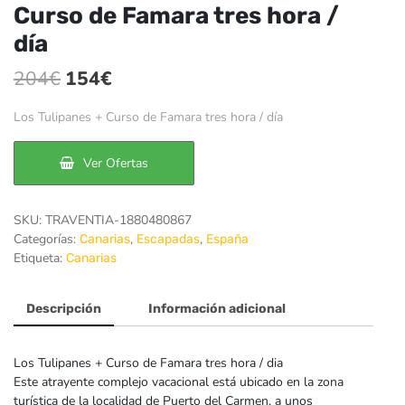
Curso de Famara tres hora /
día
El
El
204
€
154
€
precio
precio
Los Tulipanes + Curso de Famara tres hora / día
original
actual
era:
es:
Ver Ofertas
204€.
154€.
SKU:
TRAVENTIA-1880480867
Categorías:
,
,
Canarias
Escapadas
España
Etiqueta:
Canarias
Descripción
Información adicional
Los Tulipanes + Curso de Famara tres hora / dia
Este atrayente complejo vacacional está ubicado en la zona
turística de la localidad de Puerto del Carmen, a unos