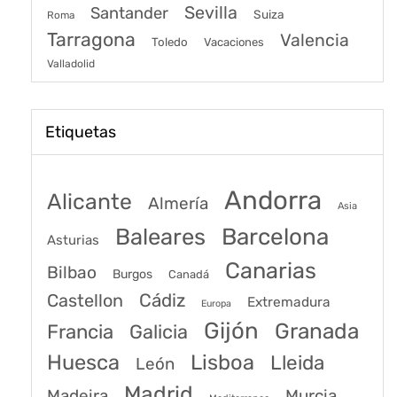
Sevilla
Santander
Suiza
Roma
Tarragona
Valencia
Toledo
Vacaciones
Valladolid
Etiquetas
Andorra
Alicante
Almería
Asia
Baleares
Barcelona
Asturias
Canarias
Bilbao
Burgos
Canadá
Castellon
Cádiz
Extremadura
Europa
Gijón
Granada
Francia
Galicia
Huesca
Lisboa
Lleida
León
Madrid
Madeira
Murcia