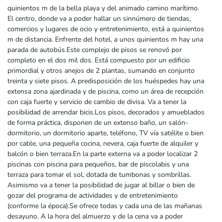
quinientos m de la bella playa y del animado camino marítimo.
El centro, donde va a poder hallar un sinnúmero de tiendas,
comercios y lugares de ocio y entretenimiento, está a quinientos
m de distancia. Enfrente del hotel, a unos quinientos m hay una
parada de autobús.Este complejo de pisos se renovó por
completo en el dos mil dos. Está compuesto por un edificio
primordial y otros anejos de 2 plantas, sumando en conjunto
treinta y siete pisos. A predisposición de los huéspedes hay una
extensa zona ajardinada y de piscina, como un área de recepción
con caja fuerte y servicio de cambio de divisa. Va a tener la
posibilidad de arrendar bicis.Los pisos, decorados y amueblados
de forma práctica, disponen de un extenso baño, un salón-
dormitorio, un dormitorio aparte, teléfono, TV vía satélite o bien
por cable, una pequeña cocina, nevera, caja fuerte de alquiler y
balcón o bien terraza.En la parte externa va a poder localizar 2
piscinas con piscina para pequeños, bar de piscolabis y una
terraza para tomar el sol, dotada de tumbonas y sombrillas.
Asimismo va a tener la posibilidad de jugar al billar o bien de
gozar del programa de actividades y de entretenimiento
(conforme la época).Se ofrece todas y cada una de las mañanas
desayuno. A la hora del almuerzo y de la cena va a poder