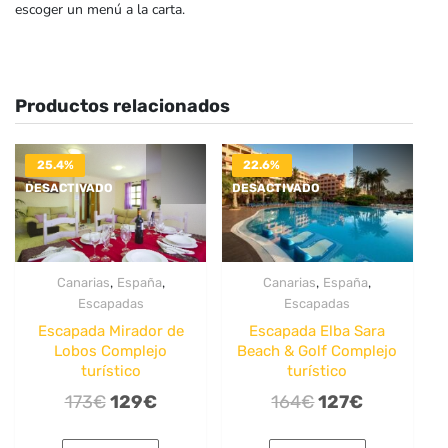
escoger un menú a la carta.
Productos relacionados
25.4%
22.6%
DESACTIVADO
DESACTIVADO
,
,
,
,
Canarias
España
Canarias
España
Escapadas
Escapadas
Escapada Mirador de
Escapada Elba Sara
Lobos Complejo
Beach & Golf Complejo
turístico
turístico
El
El
El
El
173
€
129
€
164
€
127
€
precio
precio
precio
precio