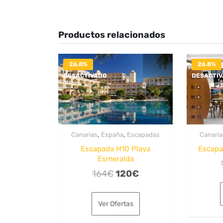
Productos relacionados
26.8%
26.8%
DESACTIVADO
DESACTI
,
,
Canarias
España
Escapadas
Canaria
Escapada H10 Playa
Escapa
Esmeralda
El
El
164
€
120
€
precio
precio
original
actual
Ver Ofertas
era:
es: