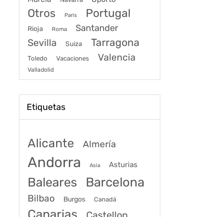
Portugal
Otros
Paris
Santander
Rioja
Roma
Tarragona
Sevilla
Suiza
Valencia
Toledo
Vacaciones
Valladolid
Etiquetas
Alicante
Almería
Andorra
Asturias
Asia
Baleares
Barcelona
Bilbao
Burgos
Canadá
Canarias
Castellon