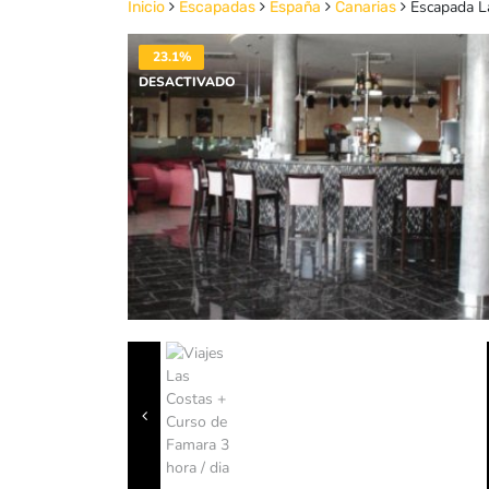
Escapada La
Inicio
Escapadas
España
Canarias
23.1%
DESACTIVADO