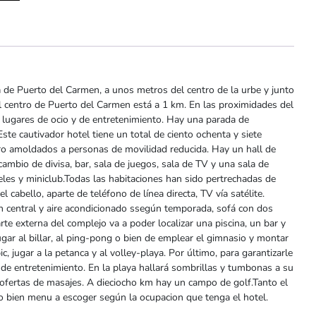
ca de Puerto del Carmen, a unos metros del centro de la urbe y junto
El centro de Puerto del Carmen está a 1 km. En las proximidades del
 lugares de ocio y de entretenimiento. Hay una parada de
ste cautivador hotel tiene un total de ciento ochenta y siete
atro amoldados a personas de movilidad reducida. Hay un hall de
 cambio de divisa, bar, sala de juegos, sala de TV y una sala de
teles y miniclub.Todas las habitaciones han sido pertrechadas de
cabello, aparte de teléfono de línea directa, TV vía satélite.
ión central y aire acondicionado ssegún temporada, sofá con dos
arte externa del complejo va a poder localizar una piscina, un bar y
ugar al billar, al ping-pong o bien de emplear el gimnasio y montar
c, jugar a la petanca y al volley-playa. Por último, para garantizarle
 de entretenimiento. En la playa hallará sombrillas y tumbonas a su
y ofertas de masajes. A dieciocho km hay un campo de golf.Tanto el
 bien menu a escoger según la ocupacion que tenga el hotel.