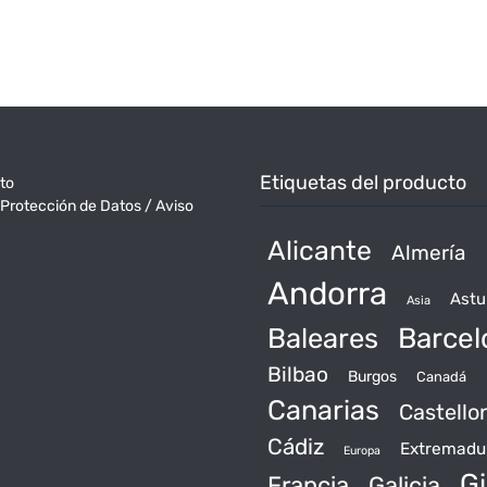
Etiquetas del producto
to
 Protección de Datos / Aviso
Alicante
Almería
Andorra
Astu
Asia
Baleares
Barcel
Bilbao
Burgos
Canadá
Canarias
Castello
Cádiz
Extremadu
Europa
Gi
Francia
Galicia