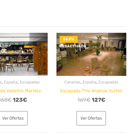
24.9%
VADO
DESACTIVADO
,
,
,
,
s
España
Escapadas
Canarias
España
Escapadas
da Valentin Marieta
Escapada THe Anamar Suites
El
El
El
El
168
€
123
€
169
€
127
€
precio
precio
precio
precio
original
actual
original
actual
Ver Ofertas
Ver Ofertas
era:
es:
era:
es:
168€.
123€.
169€.
127€.