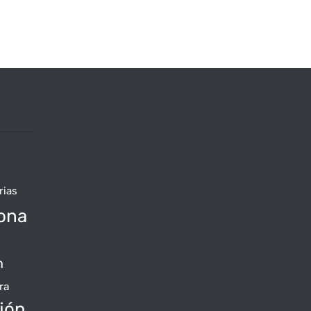
rias
ona
n
ra
jón