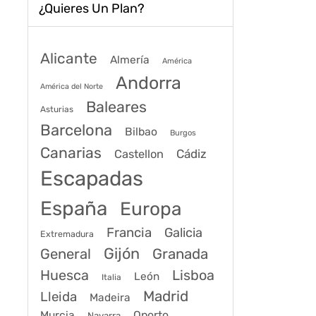
¿Quieres Un Plan?
Alicante
Almería
América
Andorra
América del Norte
Baleares
Asturias
Barcelona
Bilbao
Burgos
Canarias
Cádiz
Castellon
Escapadas
España
Europa
Francia
Galicia
Extremadura
Gijón
General
Granada
Huesca
Lisboa
León
Italia
Madrid
Lleida
Madeira
Murcia
Oporto
Navarra