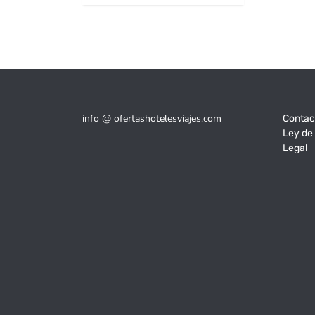
164€.
120€.
info @ ofertashotelesviajes.com
Contac
Ley de
Legal