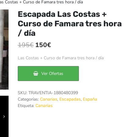
s Costas + Curso de Famara tres hora / día
Escapada Las Costas +
Curso de Famara tres hora
/ día
El
El
195
€
150
€
precio
precio
Las Costas + Curso de Famara tres hora / día
original
actual
era:
es:
Ver Ofertas
195€.
150€.
SKU:
TRAVENTIA-1880480399
Categorías:
,
,
Canarias
Escapadas
España
Etiqueta:
Canarias