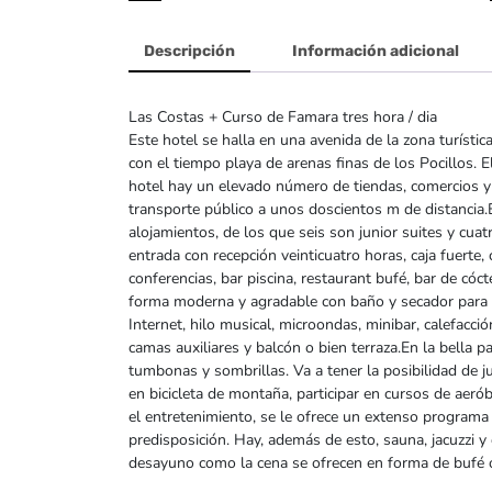
Descripción
Información adicional
Las Costas + Curso de Famara tres hora / dia
Este hotel se halla en una avenida de la zona turísti
con el tiempo playa de arenas finas de los Pocillos. 
hotel hay un elevado número de tiendas, comercios y
transporte público a unos doscientos m de distancia.E
alojamientos, de los que seis son junior suites y cu
entrada con recepción veinticuatro horas, caja fuerte,
conferencias, bar piscina, restaurant bufé, bar de cóc
forma moderna y agradable con baño y secador para el 
Internet, hilo musical, microondas, minibar, calefacc
camas auxiliares y balcón o bien terraza.En la bella p
tumbonas y sombrillas. Va a tener la posibilidad de j
en bicicleta de montaña, participar en cursos de aeróbi
el entretenimiento, se le ofrece un extenso programa
predisposición. Hay, además de esto, sauna, jacuzzi 
desayuno como la cena se ofrecen en forma de bufé o