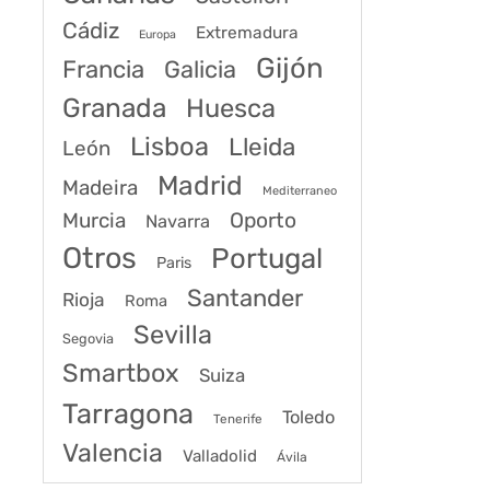
Cádiz
Extremadura
Europa
Gijón
Francia
Galicia
Granada
Huesca
Lisboa
Lleida
León
Madrid
Madeira
Mediterraneo
Murcia
Oporto
Navarra
Otros
Portugal
Paris
Santander
Rioja
Roma
Sevilla
Segovia
Smartbox
Suiza
Tarragona
Toledo
Tenerife
Valencia
Valladolid
Ávila