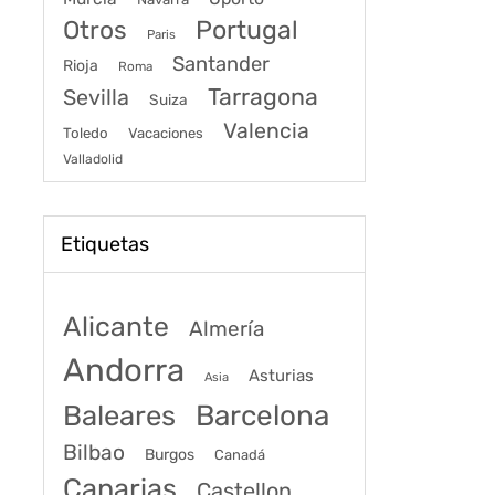
Portugal
Otros
Paris
Santander
Rioja
Roma
Tarragona
Sevilla
Suiza
Valencia
Toledo
Vacaciones
Valladolid
Etiquetas
Alicante
Almería
Andorra
Asturias
Asia
Baleares
Barcelona
Bilbao
Burgos
Canadá
Canarias
Castellon