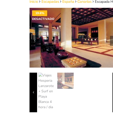
Escapada He
Inicio
Escapadas
España
Canarias
19.6%
DESACTIVADO