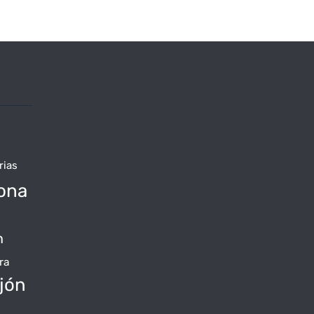
rias
ona
n
ra
jón