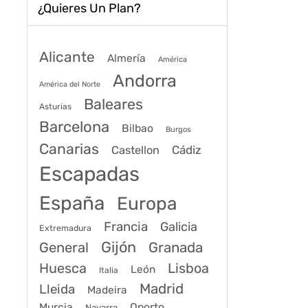
¿Quieres Un Plan?
Alicante
Almería
América
Andorra
América del Norte
Baleares
Asturias
Barcelona
Bilbao
Burgos
Canarias
Cádiz
Castellon
Escapadas
España
Europa
Francia
Galicia
Extremadura
Gijón
General
Granada
Huesca
Lisboa
León
Italia
Madrid
Lleida
Madeira
Murcia
Oporto
Navarra