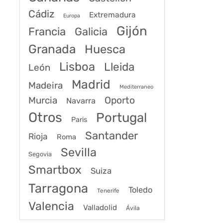
Cádiz
Extremadura
Europa
Gijón
Francia
Galicia
Granada
Huesca
Lisboa
Lleida
León
Madrid
Madeira
Mediterraneo
Murcia
Oporto
Navarra
Otros
Portugal
Paris
Santander
Rioja
Roma
Sevilla
Segovia
Smartbox
Suiza
Tarragona
Toledo
Tenerife
Valencia
Valladolid
Ávila