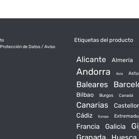
Etiquetas del producto
to
 Protección de Datos / Aviso
Alicante
Almería
Andorra
Astu
Asia
Baleares
Barcel
Bilbao
Burgos
Canadá
Canarias
Castello
Cádiz
Extremadu
Europa
Gi
Francia
Galicia
Granada
Huesca