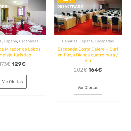
VADO
DESACTIVADO
,
,
,
,
s
España
Escapadas
Canarias
España
Escapadas
a Mirador de Lobos
Escapada Costa Calero + Surf
plejo turístico
en Playa Blanca cuatro hora /
día
El
El
173
€
129
€
El
El
202
€
164
€
precio
precio
precio
precio
original
actual
Ver Ofertas
original
actual
era:
es:
Ver Ofertas
era:
es:
173€.
129€.
202€.
164€.