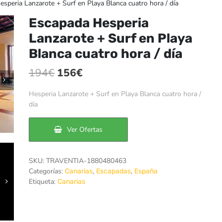
speria Lanzarote + Surf en Playa Blanca cuatro hora / día
Escapada Hesperia
Lanzarote + Surf en Playa
Blanca cuatro hora / día
El
El
194
€
156
€
precio
precio
Hesperia Lanzarote + Surf en Playa Blanca cuatro hora /
original
actual
día
era:
es:
Ver Ofertas
194€.
156€.
SKU:
TRAVENTIA-1880480463
Categorías:
,
,
Canarias
Escapadas
España
Etiqueta:
Canarias