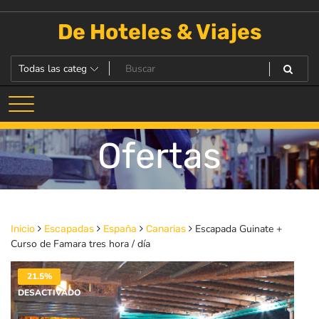
Saltar
al
De Hoteles & Viajes
contenido
Ofertas
Escapada Guinate +
Inicio
Escapadas
España
Canarias
Curso de Famara tres hora / día
21.5%
DESACTIVADO