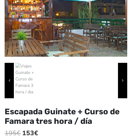
Escapada Guinate + Curso de
Famara tres hora / día
El
El
195
€
153
€