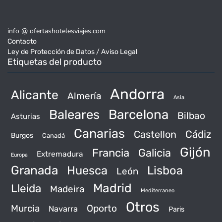
info @ ofertashotelesviajes.com
Contacto
Ley de Protección de Datos / Aviso Legal
Etiquetas del producto
Andorra
Alicante
Almería
Asia
Baleares
Barcelona
Bilbao
Asturias
Canarias
Castellon
Cádiz
Burgos
Canadá
Gijón
Francia
Galicia
Extremadura
Europa
Granada
Huesca
Lisboa
León
Madrid
Lleida
Madeira
Mediterraneo
Otros
Murcia
Oporto
Navarra
Paris