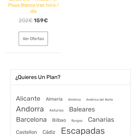
Playa Blanca tres hora /
día
El
El
202
€
159
€
precio
precio
original
actual
Ver Ofertas
era:
es:
202€.
159€.
¿Quieres Un Plan?
Alicante
Almería
América
América del Norte
Andorra
Baleares
Asturias
Barcelona
Canarias
Bilbao
Burgos
Escapadas
Cádiz
Castellon