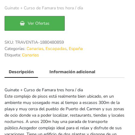
precio
precio
Guinate + Curso de Famara tres hora / día
original
actual
era:
es:
Ver Ofertas
195€.
153€.
SKU:
TRAVENTIA-1880480859
Categorías:
,
,
Canarias
Escapadas
España
Etiqueta:
Canarias
Descripción
Información adicional
Guinate + Curso de Famara tres hora / dia
Este complejo de pisos está realmente bien ubicado, en un
ambiente muy sosegado mas al tiempo a escasos 300m de la
playa y muy cerca del pueblo de Puerto del Carmen y sus zonas
de ocio donde va a poder localizar, restaurants, tiendas y locales
nocturnos. A unos 200m hay una parada de transporte
público.Acogedor complejo ideal para el relax y disfrute de sus
vacaciones. Tiene un edificio de dos plantas y dispone de un