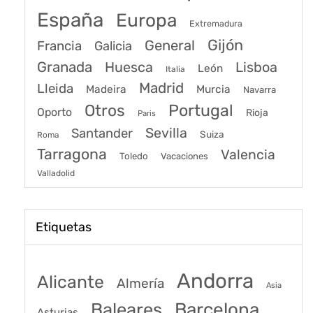
España
Europa
Extremadura
Gijón
General
Francia
Galicia
Granada
Huesca
Lisboa
León
Italia
Madrid
Lleida
Murcia
Madeira
Navarra
Portugal
Otros
Oporto
Rioja
Paris
Sevilla
Santander
Suiza
Roma
Tarragona
Valencia
Toledo
Vacaciones
Valladolid
Etiquetas
Andorra
Alicante
Almería
Asia
Baleares
Barcelona
Asturias