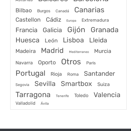
Canarias
Bilbao
Burgos
Canadá
Castellon
Cádiz
Extremadura
Europa
Gijón
Granada
Francia
Galicia
Huesca
Lisboa
Lleida
León
Madrid
Madeira
Murcia
Mediterraneo
Otros
Oporto
Navarra
Paris
Portugal
Santander
Rioja
Roma
Sevilla
Smartbox
Suiza
Segovia
Tarragona
Valencia
Toledo
Tenerife
Valladolid
Ávila