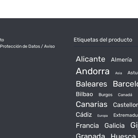
Etiquetas del producto
to
 Protección de Datos / Aviso
Alicante
Almería
Andorra
Astu
Asia
Baleares
Barcel
Bilbao
Burgos
Canadá
Canarias
Castello
Cádiz
Extremadu
Europa
Gi
Francia
Galicia
Granada
Huesca