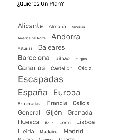
¿Quieres Un Plan?
Alicante
Almería
América
Andorra
América del Norte
Baleares
Asturias
Barcelona
Bilbao
Burgos
Canarias
Cádiz
Castellon
Escapadas
España
Europa
Francia
Galicia
Extremadura
Gijón
General
Granada
Huesca
Lisboa
León
Italia
Madrid
Lleida
Madeira
Murcia
Oporto
Navarra