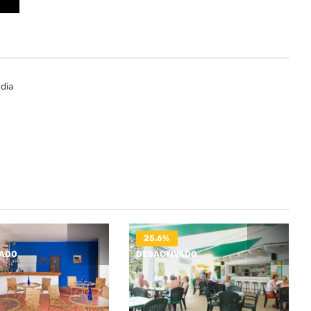
dia
25.6%
VADO
DESACTIVADO