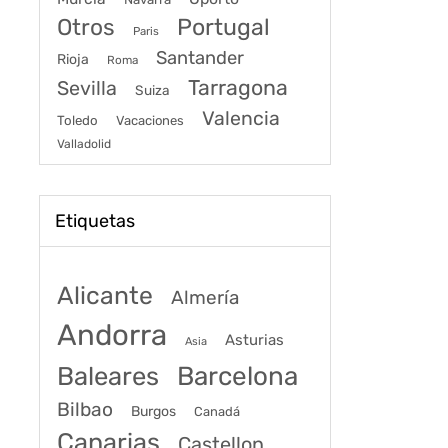
Portugal
Otros
Paris
Santander
Rioja
Roma
Tarragona
Sevilla
Suiza
Valencia
Toledo
Vacaciones
Valladolid
Etiquetas
Alicante
Almería
Andorra
Asturias
Asia
Baleares
Barcelona
Bilbao
Burgos
Canadá
Canarias
Castellon