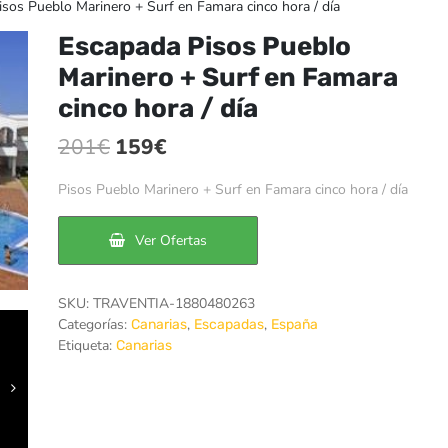
sos Pueblo Marinero + Surf en Famara cinco hora / día
Escapada Pisos Pueblo
Marinero + Surf en Famara
cinco hora / día
El
El
201
€
159
€
precio
precio
Pisos Pueblo Marinero + Surf en Famara cinco hora / día
original
actual
era:
es:
Ver Ofertas
201€.
159€.
SKU:
TRAVENTIA-1880480263
Categorías:
,
,
Canarias
Escapadas
España
Etiqueta:
Canarias