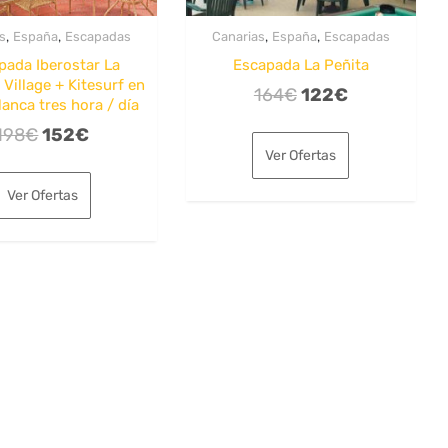
,
,
,
,
s
España
Escapadas
Canarias
España
Escapadas
pada Iberostar La
Escapada La Peñita
Village + Kitesurf en
El
El
164
€
122
€
lanca tres hora / día
precio
precio
El
El
198
€
152
€
original
actual
Ver Ofertas
precio
precio
era:
es:
original
actual
Ver Ofertas
164€.
122€.
era:
es:
198€.
152€.