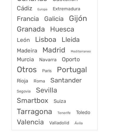
Cádiz
Extremadura
Europa
Gijón
Francia
Galicia
Granada
Huesca
Lisboa
Lleida
León
Madrid
Madeira
Mediterraneo
Murcia
Oporto
Navarra
Otros
Portugal
Paris
Santander
Rioja
Roma
Sevilla
Segovia
Smartbox
Suiza
Tarragona
Toledo
Tenerife
Valencia
Valladolid
Ávila