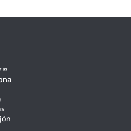
rias
ona
n
ra
jón