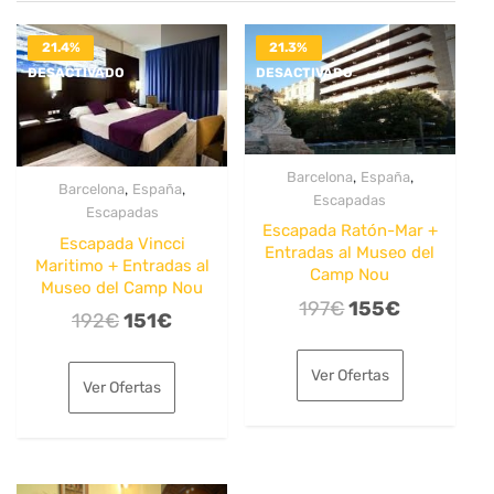
21.4%
21.3%
DESACTIVADO
DESACTIVADO
,
,
Barcelona
España
,
,
Barcelona
España
Escapadas
Escapadas
Escapada Ratón-Mar +
Escapada Vincci
Entradas al Museo del
Maritimo + Entradas al
Camp Nou
Museo del Camp Nou
El
El
197
€
155
€
El
El
192
€
151
€
precio
precio
precio
precio
original
actual
Ver Ofertas
original
actual
Ver Ofertas
era:
es:
era:
es:
197€.
155€.
192€.
151€.