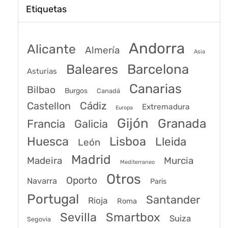
Etiquetas
Andorra
Alicante
Almería
Asia
Baleares
Barcelona
Asturias
Canarias
Bilbao
Burgos
Canadá
Castellon
Cádiz
Extremadura
Europa
Gijón
Granada
Francia
Galicia
Huesca
Lisboa
Lleida
León
Madrid
Madeira
Murcia
Mediterraneo
Otros
Oporto
Navarra
Paris
Portugal
Santander
Rioja
Roma
Sevilla
Smartbox
Suiza
Segovia