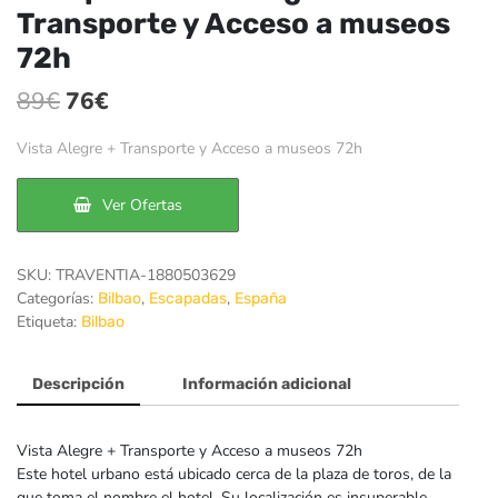
Transporte y Acceso a museos
72h
El
El
89
€
76
€
precio
precio
Vista Alegre + Transporte y Acceso a museos 72h
original
actual
era:
es:
Ver Ofertas
89€.
76€.
SKU:
TRAVENTIA-1880503629
Categorías:
,
,
Bilbao
Escapadas
España
Etiqueta:
Bilbao
Descripción
Información adicional
Vista Alegre + Transporte y Acceso a museos 72h
Este hotel urbano está ubicado cerca de la plaza de toros, de la
que toma el nombre el hotel. Su localización es insuperable,