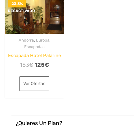
23.3%
DESACTIVADO
,
,
Andorra
Europa
Escapadas
Escapada Hotel Palarine
El
El
163
€
125
€
precio
precio
original
actual
Ver Ofertas
era:
es:
163€.
125€.
¿Quieres Un Plan?