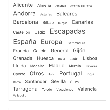
Alicante
Almería
América
América del Norte
Andorra
Baleares
Asturias
Barcelona
Canarias
Bilbao
Burgos
Escapadas
Cádiz
Castellon
España
Europa
Extremadura
Gijón
General
Francia
Galicia
Granada
Huesca
Lisboa
León
Italia
Madrid
Lleida
Murcia
Madeira
Navarra
Portugal
Otros
Oporto
Rioja
Paris
Sevilla
Santander
Suiza
Roma
Tarragona
Valencia
Toledo
Vacaciones
Valladolid