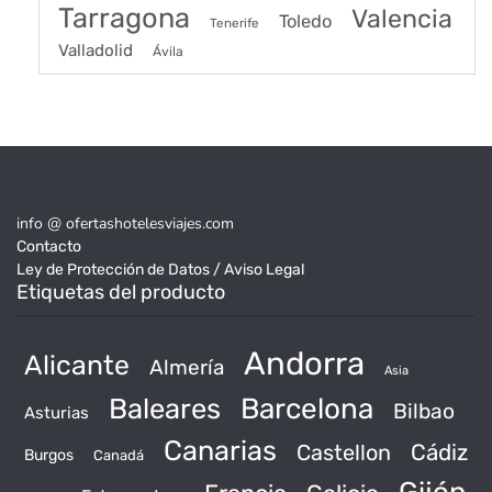
Tarragona
Valencia
Toledo
Tenerife
Valladolid
Ávila
info @ ofertashotelesviajes.com
Contacto
Ley de Protección de Datos / Aviso Legal
Etiquetas del producto
Andorra
Alicante
Almería
Asia
Baleares
Barcelona
Bilbao
Asturias
Canarias
Castellon
Cádiz
Burgos
Canadá