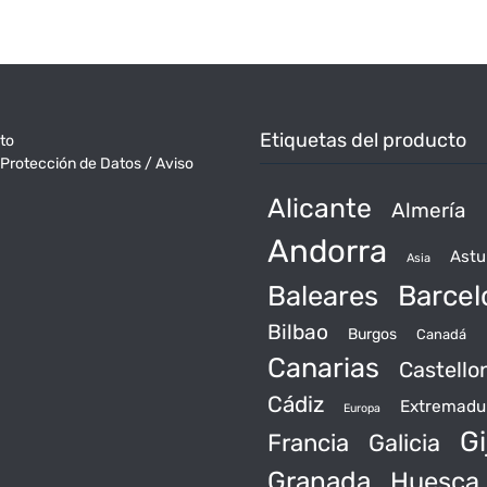
Etiquetas del producto
to
 Protección de Datos / Aviso
Alicante
Almería
Andorra
Astu
Asia
Baleares
Barcel
Bilbao
Burgos
Canadá
Canarias
Castello
Cádiz
Extremadu
Europa
Gi
Francia
Galicia
Granada
Huesca