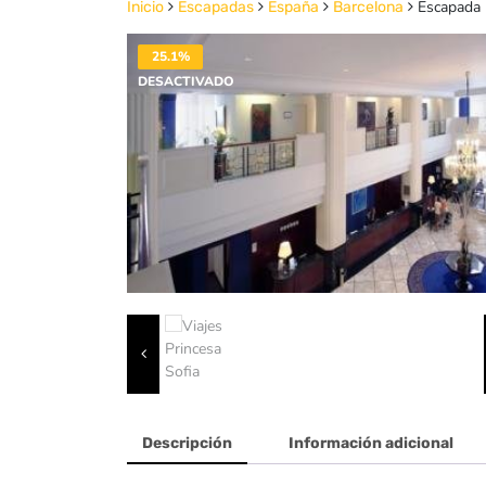
Escapada P
Inicio
Escapadas
España
Barcelona
25.1%
DESACTIVADO
Descripción
Información adicional