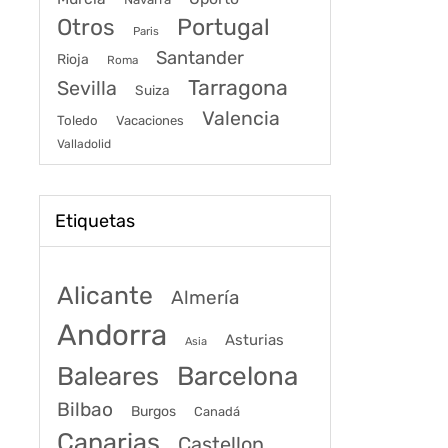
Portugal
Otros
Paris
Santander
Rioja
Roma
Tarragona
Sevilla
Suiza
Valencia
Toledo
Vacaciones
Valladolid
Etiquetas
Alicante
Almería
Andorra
Asturias
Asia
Baleares
Barcelona
Bilbao
Burgos
Canadá
Canarias
Castellon