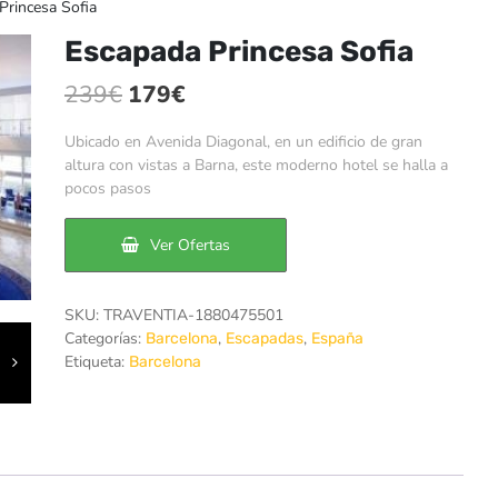
rincesa Sofia
Escapada Princesa Sofia
El
El
239
€
179
€
precio
precio
Ubicado en Avenida Diagonal, en un edificio de gran
original
actual
altura con vistas a Barna, este moderno hotel se halla a
pocos pasos
era:
es:
239€.
179€.
Ver Ofertas
SKU:
TRAVENTIA-1880475501
Categorías:
,
,
Barcelona
Escapadas
España
Etiqueta:
Barcelona