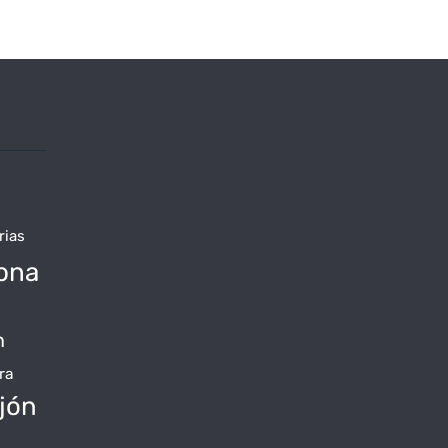
rias
ona
n
ra
jón