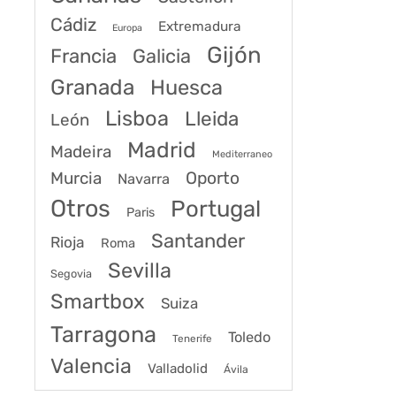
Cádiz
Extremadura
Europa
Gijón
Francia
Galicia
Granada
Huesca
Lisboa
Lleida
León
Madrid
Madeira
Mediterraneo
Murcia
Oporto
Navarra
Otros
Portugal
Paris
Santander
Rioja
Roma
Sevilla
Segovia
Smartbox
Suiza
Tarragona
Toledo
Tenerife
Valencia
Valladolid
Ávila