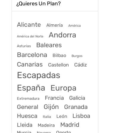
¿Quieres Un Plan?
Alicante
Almería
América
Andorra
América del Norte
Baleares
Asturias
Barcelona
Bilbao
Burgos
Canarias
Cádiz
Castellon
Escapadas
España
Europa
Francia
Galicia
Extremadura
Gijón
General
Granada
Huesca
Lisboa
León
Italia
Madrid
Lleida
Madeira
Murcia
Oporto
Navarra