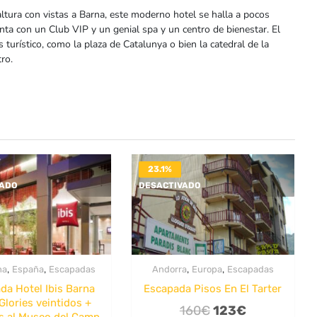
altura con vistas a Barna, este moderno hotel se halla a pocos
ta con un Club VIP y un genial spa y un centro de bienestar. El
s turístico, como la plaza de Catalunya o bien la catedral de la
ro.
23.1%
VADO
DESACTIVADO
,
,
,
,
na
España
Escapadas
Andorra
Europa
Escapadas
da Hotel Ibis Barna
Escapada Pisos En El Tarter
Glories veintidos +
El
El
160
€
123
€