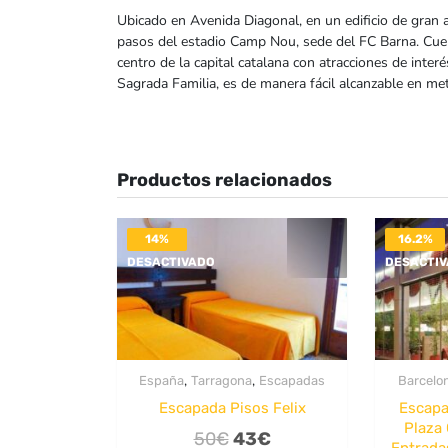
Ubicado en Avenida Diagonal, en un edificio de gran 
pasos del estadio Camp Nou, sede del FC Barna. Cuen
centro de la capital catalana con atracciones de interé
Sagrada Familia, es de manera fácil alcanzable en met
Productos relacionados
14%
16.2%
DESACTIVADO
DESACTI
,
,
España
Tarragona
Escapadas
Barcelo
Escapada Pisos Felix
Escapa
Plaza 
El
El
50
€
43
€