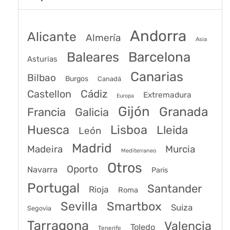
Andorra
Alicante
Almería
Asia
Baleares
Barcelona
Asturias
Canarias
Bilbao
Burgos
Canadá
Castellon
Cádiz
Extremadura
Europa
Gijón
Granada
Francia
Galicia
Huesca
Lisboa
Lleida
León
Madrid
Madeira
Murcia
Mediterraneo
Otros
Oporto
Navarra
Paris
Portugal
Santander
Rioja
Roma
Sevilla
Smartbox
Suiza
Segovia
Tarragona
Valencia
Toledo
Tenerife