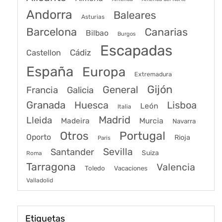
Andorra
Baleares
Asturias
Barcelona
Canarias
Bilbao
Burgos
Escapadas
Cádiz
Castellon
España
Europa
Extremadura
Gijón
General
Francia
Galicia
Granada
Huesca
Lisboa
León
Italia
Madrid
Lleida
Murcia
Madeira
Navarra
Portugal
Otros
Oporto
Rioja
Paris
Sevilla
Santander
Suiza
Roma
Tarragona
Valencia
Toledo
Vacaciones
Valladolid
Etiquetas