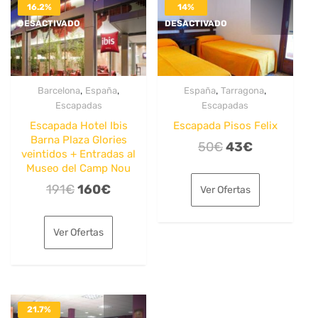
16.2%
14%
DESACTIVADO
DESACTIVADO
,
,
,
,
Barcelona
España
España
Tarragona
Escapadas
Escapadas
Escapada Hotel Ibis
Escapada Pisos Felix
Barna Plaza Glories
El
El
50
€
43
€
veintidos + Entradas al
precio
precio
Museo del Camp Nou
original
actual
El
El
191
€
160
€
Ver Ofertas
era:
es:
precio
precio
50€.
43€.
original
actual
Ver Ofertas
era:
es:
191€.
160€.
21.7%