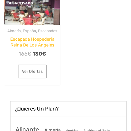
DESACTIVADO
,
,
Almería
España
Escapadas
Escapada Hospederia
Reina De Los Angeles
El
El
166
€
130
€
precio
precio
original
actual
Ver Ofertas
era:
es:
166€.
130€.
¿Quieres Un Plan?
Alicante
Almería
América
América del Norte