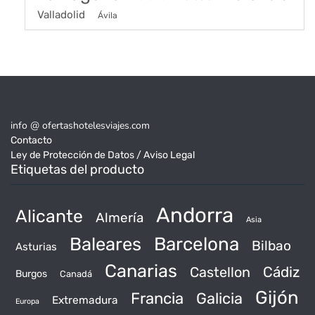
Valladolid
Ávila
info @ ofertashotelesviajes.com
Contacto
Ley de Protección de Datos / Aviso Legal
Etiquetas del producto
Andorra
Alicante
Almería
Asia
Baleares
Barcelona
Bilbao
Asturias
Canarias
Castellon
Cádiz
Burgos
Canadá
Gijón
Francia
Galicia
Extremadura
Europa