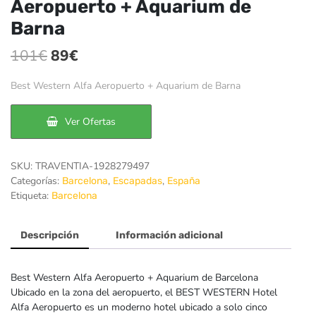
Aeropuerto + Aquarium de
Barna
El
El
101
€
89
€
precio
precio
Best Western Alfa Aeropuerto + Aquarium de Barna
original
actual
era:
es:
Ver Ofertas
101€.
89€.
SKU:
TRAVENTIA-1928279497
Categorías:
,
,
Barcelona
Escapadas
España
Etiqueta:
Barcelona
Descripción
Información adicional
Best Western Alfa Aeropuerto + Aquarium de Barcelona
Ubicado en la zona del aeropuerto, el BEST WESTERN Hotel
Alfa Aeropuerto es un moderno hotel ubicado a solo cinco