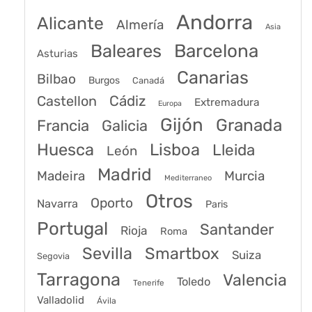
Andorra
Alicante
Almería
Asia
Baleares
Barcelona
Asturias
Canarias
Bilbao
Burgos
Canadá
Castellon
Cádiz
Extremadura
Europa
Gijón
Granada
Francia
Galicia
Huesca
Lisboa
Lleida
León
Madrid
Madeira
Murcia
Mediterraneo
Otros
Oporto
Navarra
Paris
Portugal
Santander
Rioja
Roma
Sevilla
Smartbox
Suiza
Segovia
Tarragona
Valencia
Toledo
Tenerife
Valladolid
Ávila