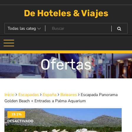
Saltar
al
De Hoteles & Viajes
contenido
Ofertas
Escapada Panorama
Inicio
Escapadas
España
Baleares
Golden Beach + Entradas a Palma Aquarium
19.1%
DESACTIVADO