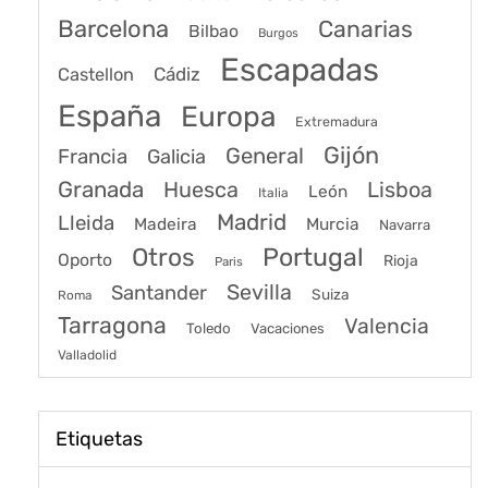
Barcelona
Canarias
Bilbao
Burgos
Escapadas
Cádiz
Castellon
España
Europa
Extremadura
Gijón
General
Francia
Galicia
Granada
Huesca
Lisboa
León
Italia
Madrid
Lleida
Murcia
Madeira
Navarra
Portugal
Otros
Oporto
Rioja
Paris
Sevilla
Santander
Suiza
Roma
Tarragona
Valencia
Toledo
Vacaciones
Valladolid
Etiquetas