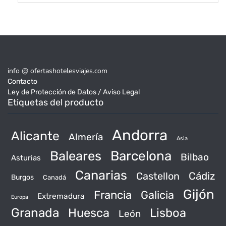
info @ ofertashotelesviajes.com
Contacto
Ley de Protección de Datos / Aviso Legal
Etiquetas del producto
Andorra
Alicante
Almería
Asia
Baleares
Barcelona
Bilbao
Asturias
Canarias
Castellon
Cádiz
Burgos
Canadá
Gijón
Francia
Galicia
Extremadura
Europa
Granada
Huesca
Lisboa
León