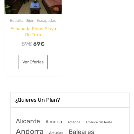
,
,
España
Gijón
Escapadas
Escapada Pisos Playa
De Toro
El
El
89
€
69
€
precio
precio
original
actual
Ver Ofertas
era:
es:
89€.
69€.
¿Quieres Un Plan?
Alicante
Almería
América
América del Norte
Andorra
Baleares
Asturias