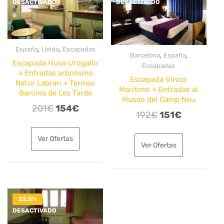
DESACTIVADO
DESACTIVADO
,
,
España
Lleida
Escapadas
,
,
Barcelona
España
Escapada Husa Urogallo
Escapadas
+ Entradas arbolismo
Escapada Vincci
Natur Labran + Termas
Maritimo + Entradas al
Baronia de Les Tarde
Museo del Camp Nou
El
El
201
€
154
€
El
El
192
€
151
€
precio
precio
precio
precio
original
actual
Ver Ofertas
original
actual
Ver Ofertas
era:
es:
era:
es:
201€.
154€.
192€.
151€.
22.5%
DESACTIVADO