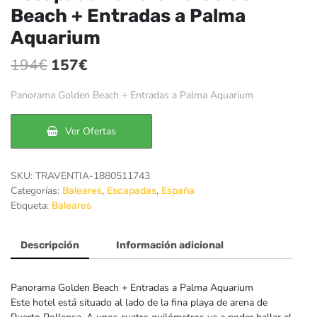
Beach + Entradas a Palma
Aquarium
El
El
194
€
157
€
precio
precio
Panorama Golden Beach + Entradas a Palma Aquarium
original
actual
era:
es:
Ver Ofertas
194€.
157€.
SKU:
TRAVENTIA-1880511743
Categorías:
,
,
Baleares
Escapadas
España
Etiqueta:
Baleares
Descripción
Información adicional
Panorama Golden Beach + Entradas a Palma Aquarium
Este hotel está situado al lado de la fina playa de arena de