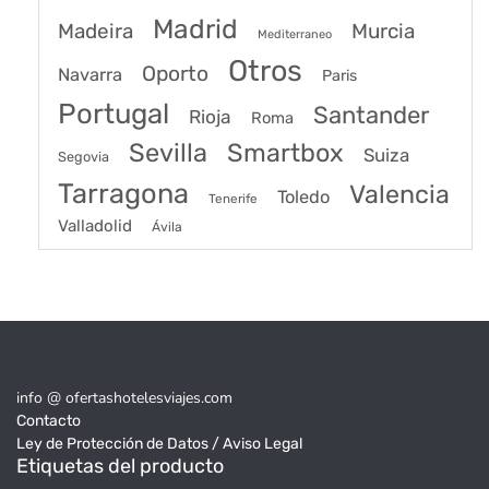
Madrid
Madeira
Murcia
Mediterraneo
Otros
Oporto
Navarra
Paris
Portugal
Santander
Rioja
Roma
Sevilla
Smartbox
Suiza
Segovia
Tarragona
Valencia
Toledo
Tenerife
Valladolid
Ávila
info @ ofertashotelesviajes.com
Contacto
Ley de Protección de Datos / Aviso Legal
Etiquetas del producto