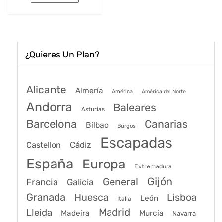
era:
es:
31€.
25€.
¿Quieres Un Plan?
Alicante
Almería
América
América del Norte
Andorra
Baleares
Asturias
Barcelona
Canarias
Bilbao
Burgos
Escapadas
Cádiz
Castellon
España
Europa
Extremadura
Gijón
General
Francia
Galicia
Granada
Huesca
Lisboa
León
Italia
Madrid
Lleida
Murcia
Madeira
Navarra