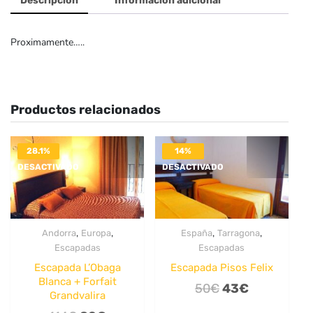
Descripción
Información adicional
Proximamente…..
Productos relacionados
28.1%
14%
DESACTIVADO
DESACTIVADO
,
,
,
,
Andorra
Europa
España
Tarragona
Escapadas
Escapadas
Escapada L’Obaga
Escapada Pisos Felix
Blanca + Forfait
El
El
50
€
43
€
Grandvalira
precio
precio