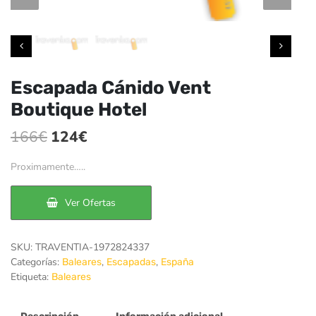
Escapada Cánido Vent
Boutique Hotel
El
El
166
€
124
€
precio
precio
Proximamente…..
original
actual
era:
es:
Ver Ofertas
166€.
124€.
SKU:
TRAVENTIA-1972824337
Categorías:
,
,
Baleares
Escapadas
España
Etiqueta:
Baleares