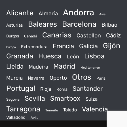
Andorra
Alicante
Almería
Asia
Baleares
Barcelona
Bilbao
Asturias
Canarias
Castellon
Cádiz
Burgos
Canadá
Gijón
Francia
Galicia
Extremadura
Europa
Granada
Huesca
Lisboa
León
Madrid
Lleida
Madeira
Mediterraneo
Otros
Murcia
Oporto
Navarra
Paris
Portugal
Santander
Rioja
Roma
Sevilla
Smartbox
Suiza
Segovia
Tarragona
Valencia
Toledo
Tenerife
Valladolid
Ávila