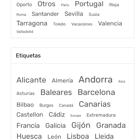
Portugal
Otros
Oporto
Rioja
Paris
Sevilla
Santander
Suiza
Roma
Tarragona
Valencia
Toledo
Vacaciones
Valladolid
Etiquetas
Andorra
Alicante
Almería
Asia
Baleares
Barcelona
Asturias
Canarias
Bilbao
Burgos
Canadá
Castellon
Cádiz
Extremadura
Europa
Gijón
Granada
Francia
Galicia
Huesca
Lisboa
Lleida
León