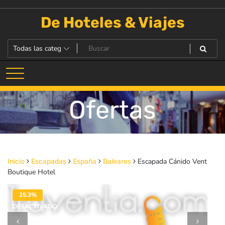
Saltar
al
De Hoteles & Viajes
contenido
Ofertas
Escapada Cánido Vent
Inicio
Escapadas
España
Baleares
Boutique Hotel
25.3%
DESACTIVADO