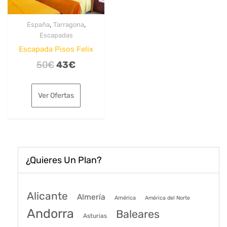
,
,
España
Tarragona
Escapadas
Escapada Pisos Felix
El
El
50
€
43
€
precio
precio
original
actual
Ver Ofertas
era:
es:
50€.
43€.
¿Quieres Un Plan?
Alicante
Almería
América
América del Norte
Andorra
Baleares
Asturias