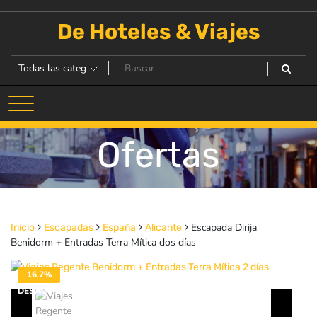
Saltar
al
De Hoteles & Viajes
contenido
Ofertas
Escapada Dirija
Inicio
Escapadas
España
Alicante
Benidorm + Entradas Terra Mítica dos días
16.7%
DESACTIVADO