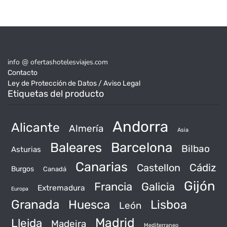
info @ ofertashotelesviajes.com
Contacto
Ley de Protección de Datos / Aviso Legal
Etiquetas del producto
Andorra
Alicante
Almería
Asia
Baleares
Barcelona
Bilbao
Asturias
Canarias
Castellon
Cádiz
Burgos
Canadá
Gijón
Francia
Galicia
Extremadura
Europa
Granada
Huesca
Lisboa
León
Madrid
Lleida
Madeira
Mediterraneo