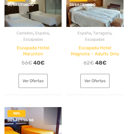
DESACTIVADO
DESACTIVADO
,
,
,
,
Castellon
España
España
Tarragona
Escapadas
Escapadas
Escapada Hotel
Escapada Hotel
Marynton
Magnolia – Adults Only
El
El
El
El
56
€
40
€
62
€
48
€
precio
precio
precio
precio
original
actual
original
actual
Ver Ofertas
Ver Ofertas
era:
es:
era:
es:
56€.
40€.
62€.
48€.
14%
DESACTIVADO