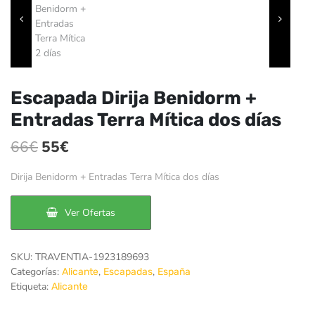
Escapada Dirija Benidorm +
Entradas Terra Mítica dos días
El
El
66
€
55
€
precio
precio
Dirija Benidorm + Entradas Terra Mítica dos días
original
actual
era:
es:
Ver Ofertas
66€.
55€.
SKU:
TRAVENTIA-1923189693
Categorías:
,
,
Alicante
Escapadas
España
Etiqueta:
Alicante