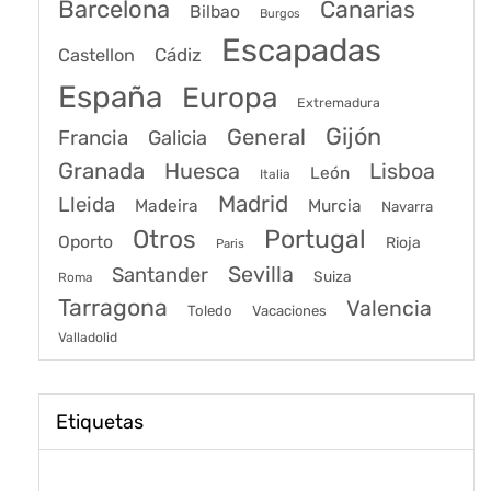
Barcelona
Canarias
Bilbao
Burgos
Escapadas
Cádiz
Castellon
España
Europa
Extremadura
Gijón
General
Francia
Galicia
Granada
Huesca
Lisboa
León
Italia
Madrid
Lleida
Murcia
Madeira
Navarra
Portugal
Otros
Oporto
Rioja
Paris
Sevilla
Santander
Suiza
Roma
Tarragona
Valencia
Toledo
Vacaciones
Valladolid
Etiquetas