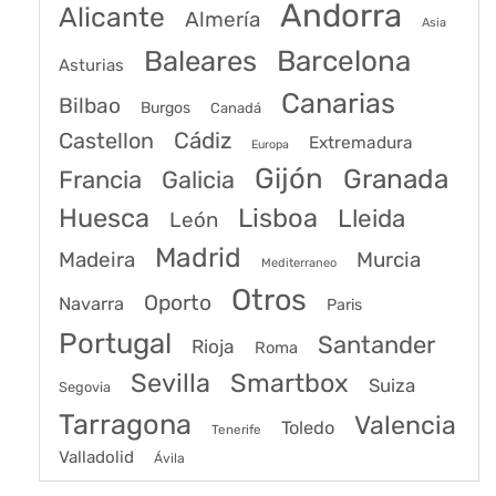
Andorra
Alicante
Almería
Asia
Baleares
Barcelona
Asturias
Canarias
Bilbao
Burgos
Canadá
Castellon
Cádiz
Extremadura
Europa
Gijón
Granada
Francia
Galicia
Huesca
Lisboa
Lleida
León
Madrid
Madeira
Murcia
Mediterraneo
Otros
Oporto
Navarra
Paris
Portugal
Santander
Rioja
Roma
Sevilla
Smartbox
Suiza
Segovia
Tarragona
Valencia
Toledo
Tenerife
Valladolid
Ávila