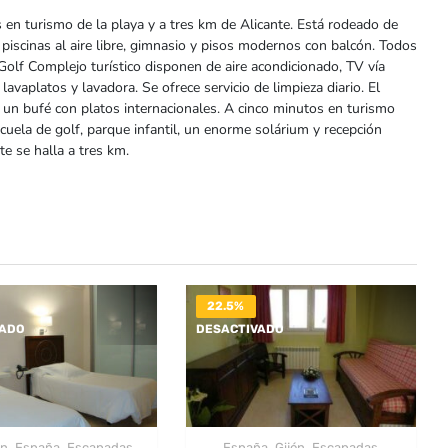
en turismo de la playa y a tres km de Alicante. Está rodeado de
piscinas al aire libre, gimnasio y pisos modernos con balcón. Todos
Golf Complejo turístico disponen de aire acondicionado, TV vía
lavaplatos y lavadora. Se ofrece servicio de limpieza diario. El
 un bufé con platos internacionales. A cinco minutos en turismo
cuela de golf, parque infantil, un enorme solárium y recepción
te se halla a tres km.
22.5%
VADO
DESACTIVADO
,
,
,
,
on
España
Escapadas
España
Gijón
Escapadas