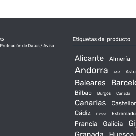
Etiquetas del producto
to
 Protección de Datos / Aviso
Alicante
Almería
Andorra
Astu
Asia
Baleares
Barcel
Bilbao
Burgos
Canadá
Canarias
Castello
Cádiz
Extremadu
Europa
Gi
Francia
Galicia
Granada
Huesca