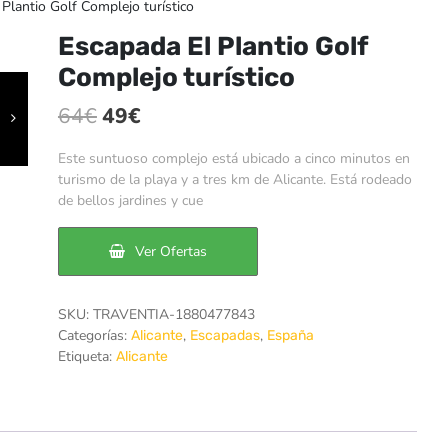
Plantio Golf Complejo turístico
Escapada El Plantio Golf
Complejo turístico
El
El
64
€
49
€
precio
precio
Este suntuoso complejo está ubicado a cinco minutos en
original
actual
turismo de la playa y a tres km de Alicante. Está rodeado
de bellos jardines y cue
era:
es:
64€.
49€.
Ver Ofertas
SKU:
TRAVENTIA-1880477843
Categorías:
,
,
Alicante
Escapadas
España
Etiqueta:
Alicante