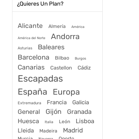
¿Quieres Un Plan?
Alicante
Almería
América
Andorra
América del Norte
Baleares
Asturias
Barcelona
Bilbao
Burgos
Canarias
Cádiz
Castellon
Escapadas
España
Europa
Francia
Galicia
Extremadura
Gijón
General
Granada
Huesca
Lisboa
León
Italia
Madrid
Lleida
Madeira
Murcia
Oporto
Navarra