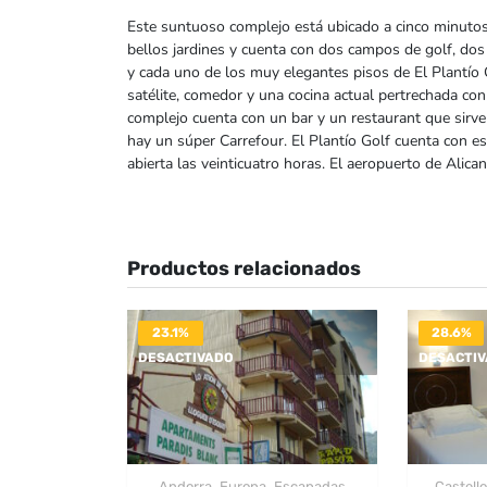
Este suntuoso complejo está ubicado a cinco minutos 
bellos jardines y cuenta con dos campos de golf, dos 
y cada uno de los muy elegantes pisos de El Plantío 
satélite, comedor y una cocina actual pertrechada con 
complejo cuenta con un bar y un restaurant que sirve
hay un súper Carrefour. El Plantío Golf cuenta con es
abierta las veinticuatro horas. El aeropuerto de Alican
Productos relacionados
23.1%
28.6%
DESACTIVADO
DESACTI
,
,
Andorra
Europa
Escapadas
Castell