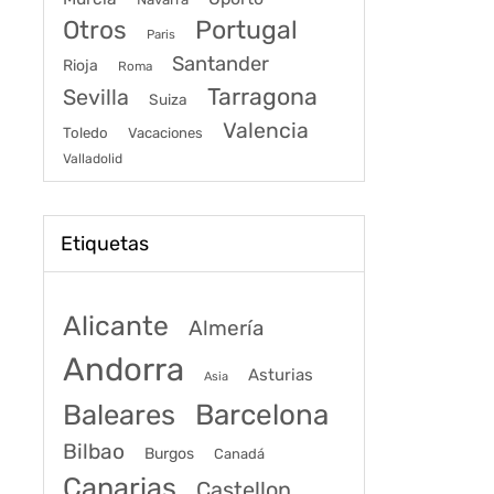
Portugal
Otros
Paris
Santander
Rioja
Roma
Tarragona
Sevilla
Suiza
Valencia
Toledo
Vacaciones
Valladolid
Etiquetas
Alicante
Almería
Andorra
Asturias
Asia
Baleares
Barcelona
Bilbao
Burgos
Canadá
Canarias
Castellon