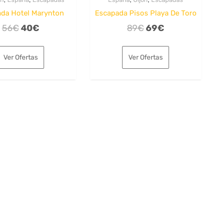
da Hotel Marynton
Escapada Pisos Playa De Toro
El
El
El
El
56
€
40
€
89
€
69
€
precio
precio
precio
precio
original
actual
original
actual
Ver Ofertas
Ver Ofertas
era:
es:
era:
es:
56€.
40€.
89€.
69€.