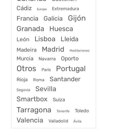
Cádiz
Extremadura
Europa
Gijón
Francia
Galicia
Granada
Huesca
Lisboa
Lleida
León
Madrid
Madeira
Mediterraneo
Murcia
Oporto
Navarra
Otros
Portugal
Paris
Santander
Rioja
Roma
Sevilla
Segovia
Smartbox
Suiza
Tarragona
Toledo
Tenerife
Valencia
Valladolid
Ávila