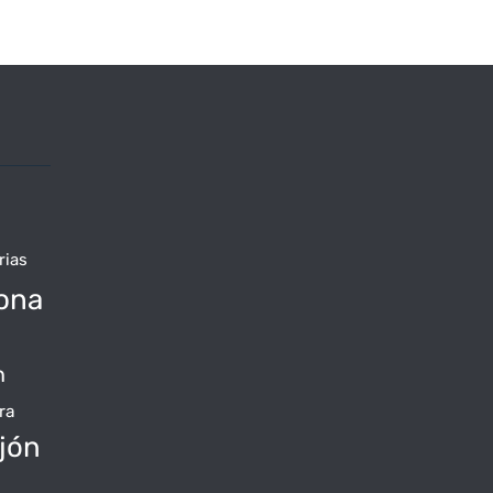
rias
ona
n
ra
jón