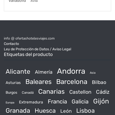
Valladolid
Ávila
info @ ofertashotelesviajes.com
Contacto
Ley de Protección de Datos / Aviso Legal
Etiquetas del producto
Andorra
Alicante
Almería
Asia
Baleares
Barcelona
Bilbao
Asturias
Canarias
Castellon
Cádiz
Burgos
Canadá
Gijón
Francia
Galicia
Extremadura
Europa
Granada
Huesca
Lisboa
León