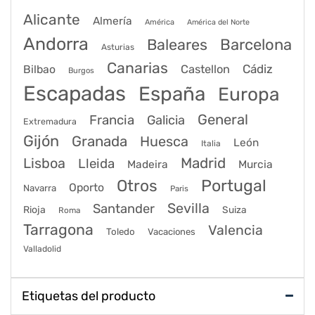
Alicante
Almería
América
América del Norte
Andorra
Barcelona
Baleares
Asturias
Canarias
Cádiz
Bilbao
Castellon
Burgos
Escapadas
España
Europa
General
Francia
Galicia
Extremadura
Gijón
Granada
Huesca
León
Italia
Lisboa
Madrid
Lleida
Murcia
Madeira
Portugal
Otros
Oporto
Navarra
Paris
Sevilla
Santander
Rioja
Suiza
Roma
Tarragona
Valencia
Toledo
Vacaciones
Valladolid
Etiquetas del producto