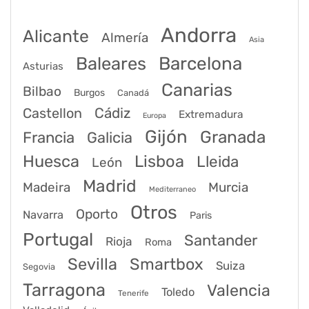
Andorra
Alicante
Almería
Asia
Baleares
Barcelona
Asturias
Canarias
Bilbao
Burgos
Canadá
Castellon
Cádiz
Extremadura
Europa
Gijón
Granada
Francia
Galicia
Huesca
Lisboa
Lleida
León
Madrid
Madeira
Murcia
Mediterraneo
Otros
Oporto
Navarra
Paris
Portugal
Santander
Rioja
Roma
Sevilla
Smartbox
Suiza
Segovia
Tarragona
Valencia
Toledo
Tenerife