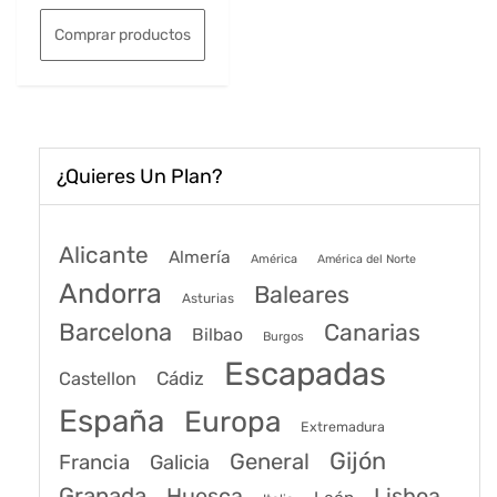
Comprar productos
¿Quieres Un Plan?
Alicante
Almería
América
América del Norte
Andorra
Baleares
Asturias
Barcelona
Canarias
Bilbao
Burgos
Escapadas
Cádiz
Castellon
España
Europa
Extremadura
Gijón
General
Francia
Galicia
Granada
Huesca
Lisboa