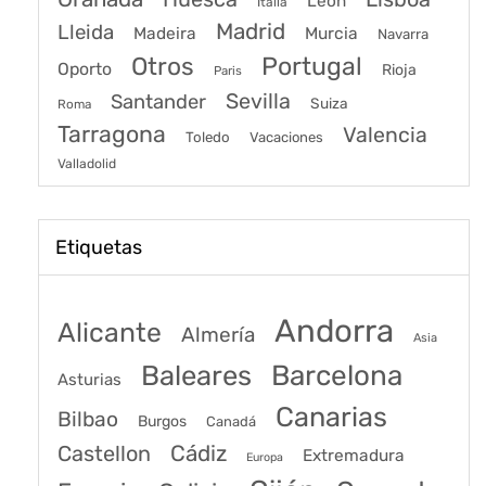
León
Italia
Madrid
Lleida
Murcia
Madeira
Navarra
Portugal
Otros
Oporto
Rioja
Paris
Sevilla
Santander
Suiza
Roma
Tarragona
Valencia
Toledo
Vacaciones
Valladolid
Etiquetas
Andorra
Alicante
Almería
Asia
Baleares
Barcelona
Asturias
Canarias
Bilbao
Burgos
Canadá
Castellon
Cádiz
Extremadura
Europa