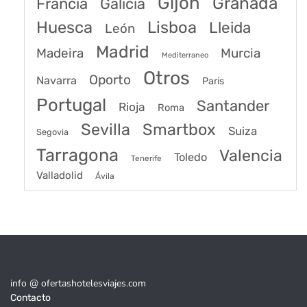
Gijón
Granada
Francia
Galicia
Huesca
Lisboa
Lleida
León
Madrid
Madeira
Murcia
Mediterraneo
Otros
Oporto
Navarra
Paris
Portugal
Santander
Rioja
Roma
Sevilla
Smartbox
Suiza
Segovia
Tarragona
Valencia
Toledo
Tenerife
Valladolid
Ávila
info @ ofertashotelesviajes.com
Contacto