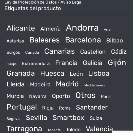
Ley de Protección de Datos / Aviso Legal
Etiquetas del producto
Andorra
Alicante
Almería
Asia
Baleares
Barcelona
Bilbao
Asturias
Canarias
Castellon
Cádiz
Burgos
Canadá
Gijón
Francia
Galicia
Extremadura
Europa
Granada
Huesca
Lisboa
León
Madrid
Lleida
Madeira
Mediterraneo
Otros
Murcia
Oporto
Navarra
Paris
Portugal
Santander
Rioja
Roma
Sevilla
Smartbox
Suiza
Segovia
Tarragona
Valencia
Toledo
Tenerife