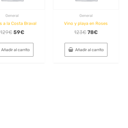
General
General
 a la Costa Brava!
Vino y playa en Roses
El
El
El
El
129
€
59
€
123
€
78
€
precio
precio
precio
precio
original
actual
original
actual
Añadir al carrito
Añadir al carrito
era:
es:
era:
es:
129€.
59€.
123€.
78€.