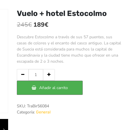
Vuelo + hotel Estocolmo
El
El
245
€
189
€
precio
precio
Descubre Estocolmo a través de sus 57 puentes, sus
original
actual
casas de colores y el encanto del casco antiguo. La capital
de Suecia está considerada para muchos la capital de
era:
es:
Escandinavia y la ciudad tiene mucho que ofrecer en una
245€.
189€.
escapada de 2 o 3 noches.
Cantidad
de
Vuelo
Añadir al carrito
+
hotel
Estocolmo
SKU:
TraBir56084
Categoría:
General