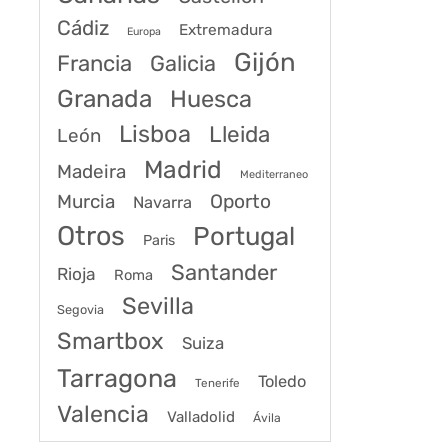
Cádiz
Extremadura
Europa
Gijón
Francia
Galicia
Granada
Huesca
Lisboa
Lleida
León
Madrid
Madeira
Mediterraneo
Murcia
Oporto
Navarra
Otros
Portugal
Paris
Santander
Rioja
Roma
Sevilla
Segovia
Smartbox
Suiza
Tarragona
Toledo
Tenerife
Valencia
Valladolid
Ávila