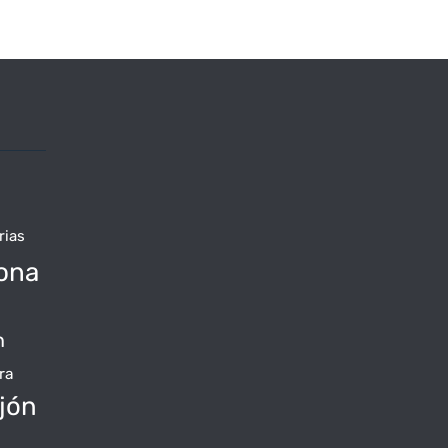
rias
ona
n
ra
jón