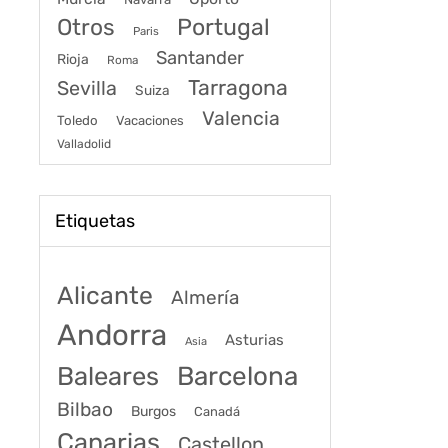
Portugal
Otros
Paris
Santander
Rioja
Roma
Tarragona
Sevilla
Suiza
Valencia
Toledo
Vacaciones
Valladolid
Etiquetas
Alicante
Almería
Andorra
Asturias
Asia
Baleares
Barcelona
Bilbao
Burgos
Canadá
Canarias
Castellon