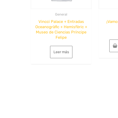
General
Vincci Palace + Entradas
¡Vamos
Oceanogràfic + Hemisfèric +
Museo de Ciencias Príncipe
Felipe
Leer más