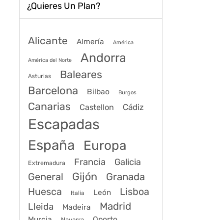
¿Quieres Un Plan?
Alicante
Almería
América
Andorra
América del Norte
Baleares
Asturias
Barcelona
Bilbao
Burgos
Canarias
Cádiz
Castellon
Escapadas
España
Europa
Francia
Galicia
Extremadura
Gijón
General
Granada
Huesca
Lisboa
León
Italia
Madrid
Lleida
Madeira
Murcia
Oporto
Navarra