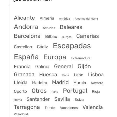
Alicante
Almería
América
América del Norte
Andorra
Baleares
Asturias
Barcelona
Canarias
Bilbao
Burgos
Escapadas
Cádiz
Castellon
España
Europa
Extremadura
Gijón
General
Francia
Galicia
Granada
Huesca
Lisboa
León
Italia
Madrid
Lleida
Murcia
Madeira
Navarra
Portugal
Otros
Oporto
Rioja
Paris
Sevilla
Santander
Suiza
Roma
Tarragona
Valencia
Toledo
Vacaciones
Valladolid