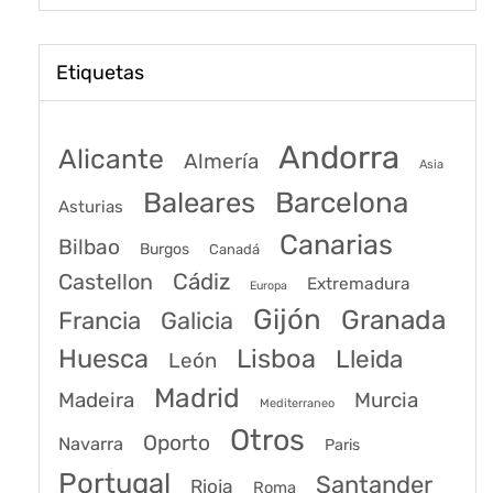
Etiquetas
Andorra
Alicante
Almería
Asia
Baleares
Barcelona
Asturias
Canarias
Bilbao
Burgos
Canadá
Castellon
Cádiz
Extremadura
Europa
Gijón
Granada
Francia
Galicia
Huesca
Lisboa
Lleida
León
Madrid
Madeira
Murcia
Mediterraneo
Otros
Oporto
Navarra
Paris
Portugal
Santander
Rioja
Roma