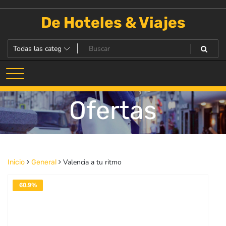
Saltar
al
De Hoteles & Viajes
contenido
Ofertas
Valencia a tu ritmo
Inicio
General
60.9%
DESACTIVADO