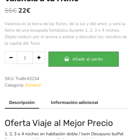
El
El
55
€
22
€
precio
precio
Valencia es la tierra de las flores, de la luz y del amor, y será la
original
actual
tierra de una escapada fantástica durante 1, 2, 3 o 4 noches.
Déjate seducir por el aroma a azahar y descubre los secretos de
era:
es:
la capital del Turia.
55€.
22€.
Cantidad
Añadir al carrito
de
Valencia
a
SKU:
TraBir43234
tu
Categoría:
General
ritmo
Descripción
Información adicional
Oferta Viaje al Mejor Precio
1, 2, 3 o 4 noches en habitación doble / twin Desayuno buffet