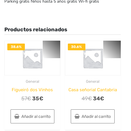
Parking gratis Niños hasta 5 años gratis Wi-fi gratis
Productos relacionados
38.6%
30.6%
DESACTIVADO
DESACTIVADO
General
General
Figueiró dos Vinhos
Casa señorial Cantabria
El
El
El
El
57
€
35
€
49
€
34
€
precio
precio
precio
precio
original
actual
original
actual
Añadir al carrito
Añadir al carrito
era:
es:
era:
es:
57€.
35€.
49€.
34€.