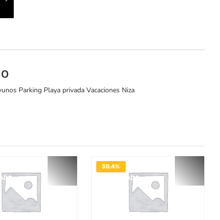
io
yunos Parking Playa privada Vacaciones Niza
30.4%
VADO
DESACTIVADO