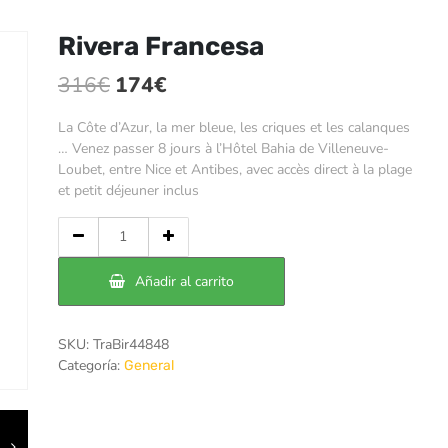
Rivera Francesa
El
El
316
€
174
€
precio
precio
La Côte d’Azur, la mer bleue, les criques et les calanques
original
actual
… Venez passer 8 jours à l’Hôtel Bahia de Villeneuve-
Loubet, entre Nice et Antibes, avec accès direct à la plage
era:
es:
et petit déjeuner inclus
316€.
174€.
Cantidad
de
Rivera
Añadir al carrito
Francesa
SKU:
TraBir44848
Categoría:
General