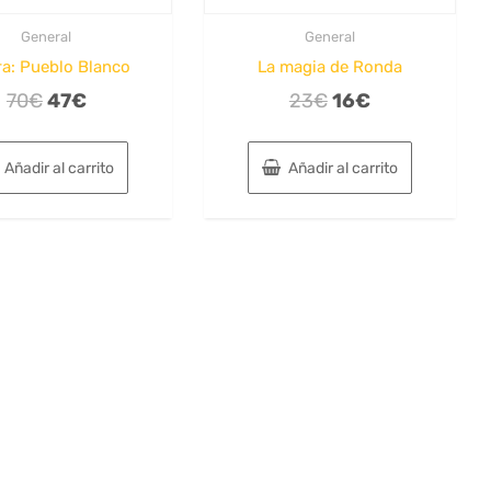
General
General
ra: Pueblo Blanco
La magia de Ronda
El
El
El
El
70
€
47
€
23
€
16
€
precio
precio
precio
precio
original
actual
original
actual
Añadir al carrito
Añadir al carrito
era:
es:
era:
es:
70€.
47€.
23€.
16€.