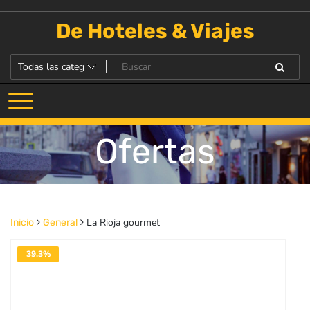
Saltar
al
De Hoteles & Viajes
contenido
Ofertas
La Rioja gourmet
Inicio
General
39.3%
DESACTIVADO