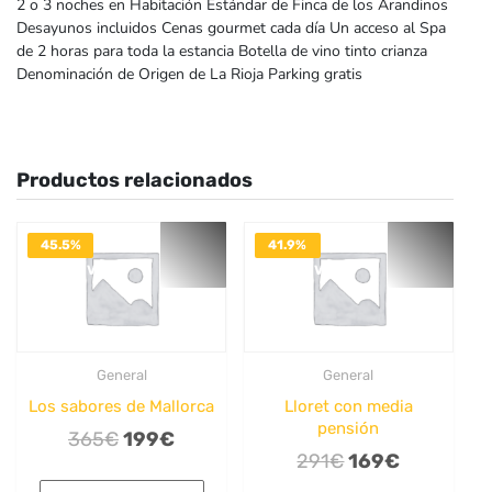
2 o 3 noches en Habitación Estándar de Finca de los Arandinos
Desayunos incluidos Cenas gourmet cada día Un acceso al Spa
de 2 horas para toda la estancia Botella de vino tinto crianza
Denominación de Origen de La Rioja Parking gratis
Productos relacionados
45.5%
41.9%
DESACTIVADO
DESACTIVADO
General
General
Los sabores de Mallorca
Lloret con media
pensión
El
El
365
€
199
€
El
El
291
€
169
€
precio
precio
precio
precio