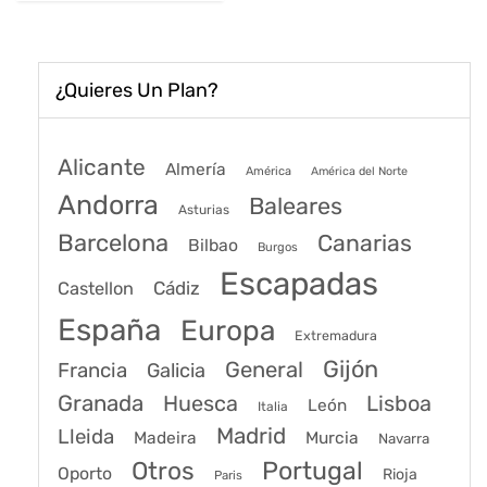
¿Quieres Un Plan?
Alicante
Almería
América
América del Norte
Andorra
Baleares
Asturias
Barcelona
Canarias
Bilbao
Burgos
Escapadas
Cádiz
Castellon
España
Europa
Extremadura
Gijón
General
Francia
Galicia
Granada
Huesca
Lisboa
León
Italia
Madrid
Lleida
Murcia
Madeira
Navarra
Portugal
Otros
Oporto
Rioja
Paris