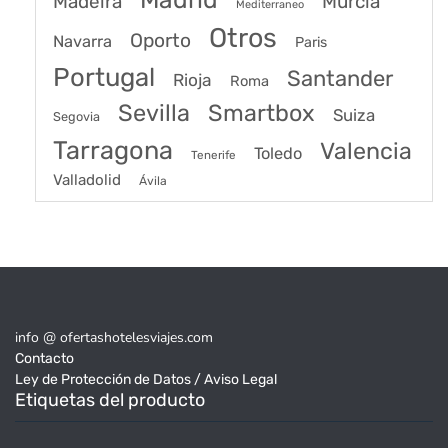
Madeira
Murcia
Mediterraneo
Otros
Oporto
Navarra
Paris
Portugal
Santander
Rioja
Roma
Sevilla
Smartbox
Suiza
Segovia
Tarragona
Valencia
Toledo
Tenerife
Valladolid
Ávila
info @ ofertashotelesviajes.com
Contacto
Ley de Protección de Datos / Aviso Legal
Etiquetas del producto