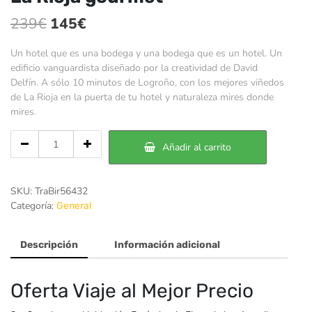
El
El
239
€
145
€
precio
precio
Un hotel que es una bodega y una bodega que es un hotel. Un
original
actual
edificio vanguardista diseñado por la creatividad de David
Delfín. A sólo 10 minutos de Logroño, con los mejores viñedos
era:
es:
de La Rioja en la puerta de tu hotel y naturaleza mires donde
239€.
145€.
mires.
Cantidad
Añadir al carrito
de
La
Rioja
SKU:
TraBir56432
gourmet
Categoría:
General
Descripción
Información adicional
Oferta Viaje al Mejor Precio