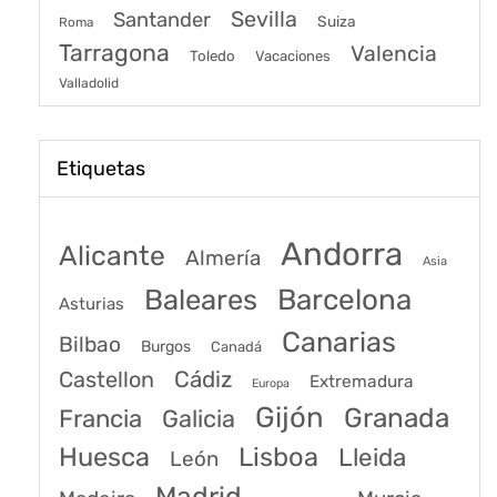
Sevilla
Santander
Suiza
Roma
Tarragona
Valencia
Toledo
Vacaciones
Valladolid
Etiquetas
Andorra
Alicante
Almería
Asia
Baleares
Barcelona
Asturias
Canarias
Bilbao
Burgos
Canadá
Castellon
Cádiz
Extremadura
Europa
Gijón
Granada
Francia
Galicia
Huesca
Lisboa
Lleida
León
Madrid