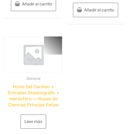
original
actual
Añadir al carrito
original
actual
era:
es:
Añadir al carrito
era:
es:
365€.
199€.
291€.
169€.
General
Hotel Del Carmen +
Entradas Oceanogràfic +
Hemisfèric + Museo de
Ciencias Príncipe Felipe
Leer más