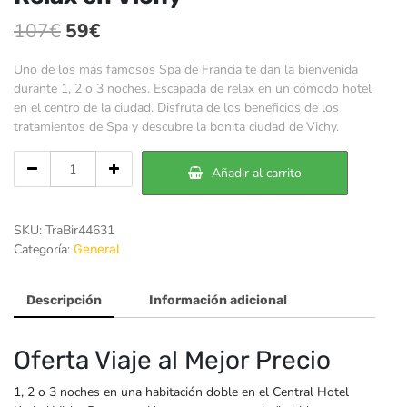
El
El
107
€
59
€
precio
precio
Uno de los más famosos Spa de Francia te dan la bienvenida
original
actual
durante 1, 2 o 3 noches. Escapada de relax en un cómodo hotel
en el centro de la ciudad. Disfruta de los beneficios de los
era:
es:
tratamientos de Spa y descubre la bonita ciudad de Vichy.
107€.
59€.
Cantidad
Añadir al carrito
de
Relax
en
SKU:
TraBir44631
Vichy
Categoría:
General
Descripción
Información adicional
Oferta Viaje al Mejor Precio
1, 2 o 3 noches en una habitación doble en el Central Hotel