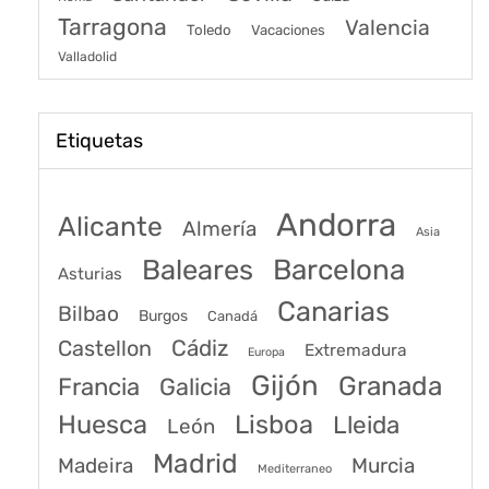
Tarragona
Valencia
Toledo
Vacaciones
Valladolid
Etiquetas
Andorra
Alicante
Almería
Asia
Baleares
Barcelona
Asturias
Canarias
Bilbao
Burgos
Canadá
Castellon
Cádiz
Extremadura
Europa
Gijón
Granada
Francia
Galicia
Huesca
Lisboa
Lleida
León
Madrid
Madeira
Murcia
Mediterraneo