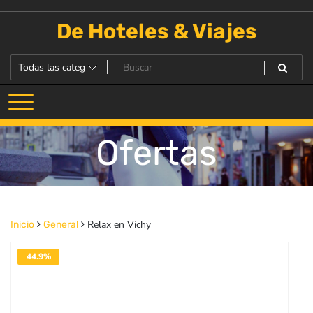
Saltar
al
De Hoteles & Viajes
contenido
Ofertas
Relax en Vichy
Inicio
General
44.9%
DESACTIVADO