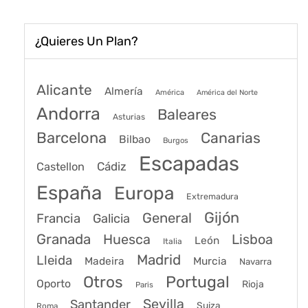
¿Quieres Un Plan?
Alicante
Almería
América
América del Norte
Andorra
Baleares
Asturias
Barcelona
Canarias
Bilbao
Burgos
Escapadas
Cádiz
Castellon
España
Europa
Extremadura
Gijón
General
Francia
Galicia
Granada
Huesca
Lisboa
León
Italia
Madrid
Lleida
Murcia
Madeira
Navarra
Portugal
Otros
Oporto
Rioja
Paris
Sevilla
Santander
Suiza
Roma