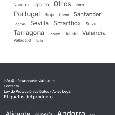
Otros
Oporto
Navarra
Paris
Portugal
Santander
Rioja
Roma
Sevilla
Smartbox
Suiza
Segovia
Tarragona
Valencia
Toledo
Tenerife
Valladolid
Ávila
info @ ofertashotelesviajes.com
Contacto
Ley de Protección de Datos / Aviso Legal
Etiquetas del producto
Andorra
Alicante
Almería