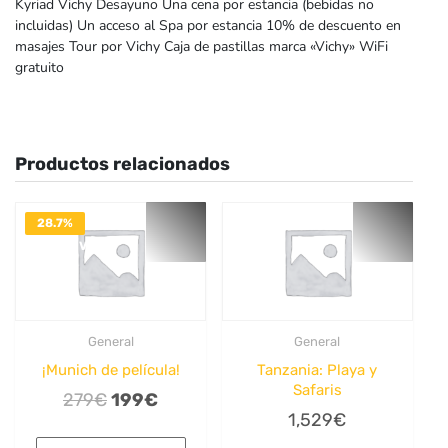
Kyriad Vichy Desayuno Una cena por estancia (bebidas no
incluidas) Un acceso al Spa por estancia 10% de descuento en
masajes Tour por Vichy Caja de pastillas marca «Vichy» WiFi
gratuito
Productos relacionados
28.7%
DESACTIVADO
General
General
¡Munich de película!
Tanzania: Playa y
Safaris
El
El
279
€
199
€
1,529
€
precio
precio