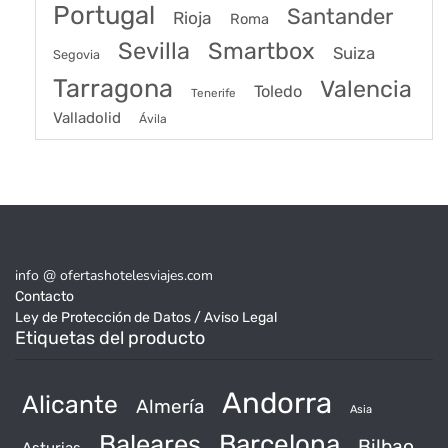
Portugal
Santander
Rioja
Roma
Sevilla
Smartbox
Suiza
Segovia
Tarragona
Valencia
Toledo
Tenerife
Valladolid
Ávila
info @ ofertashotelesviajes.com
Contacto
Ley de Protección de Datos / Aviso Legal
Etiquetas del producto
Andorra
Alicante
Almería
Asia
Baleares
Barcelona
Bilbao
Asturias