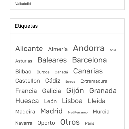
Valladolid
Etiquetas
Andorra
Alicante
Almería
Asia
Baleares
Barcelona
Asturias
Canarias
Bilbao
Burgos
Canadá
Castellon
Cádiz
Extremadura
Europa
Gijón
Granada
Francia
Galicia
Huesca
Lisboa
Lleida
León
Madrid
Madeira
Murcia
Mediterraneo
Otros
Oporto
Navarra
Paris