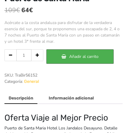
El
El
109
€
64
€
precio
precio
Acércate a la costa andaluza para disfrutar de la verdadera
original
actual
esencia del sur, porque te proponemos una escapada de 2, 4 o
7 noches al Puerto de Santa María con un paseo en catamarán
era:
es:
y un hotel 3* frente al mar.
109€.
64€.
Cantidad
Añadir al carrito
de
Puerto
de
SKU:
TraBir56152
Santa
Categoría:
General
María
Descripción
Información adicional
Oferta Viaje al Mejor Precio
Puerto de Santa Maria Hotel Los Jandalos Desayuno. Detalle