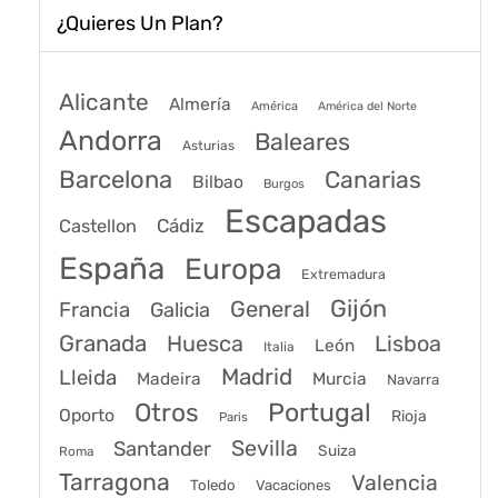
¿Quieres Un Plan?
Alicante
Almería
América
América del Norte
Andorra
Baleares
Asturias
Barcelona
Canarias
Bilbao
Burgos
Escapadas
Cádiz
Castellon
España
Europa
Extremadura
Gijón
General
Francia
Galicia
Granada
Huesca
Lisboa
León
Italia
Madrid
Lleida
Murcia
Madeira
Navarra
Portugal
Otros
Oporto
Rioja
Paris
Sevilla
Santander
Suiza
Roma
Tarragona
Valencia
Toledo
Vacaciones