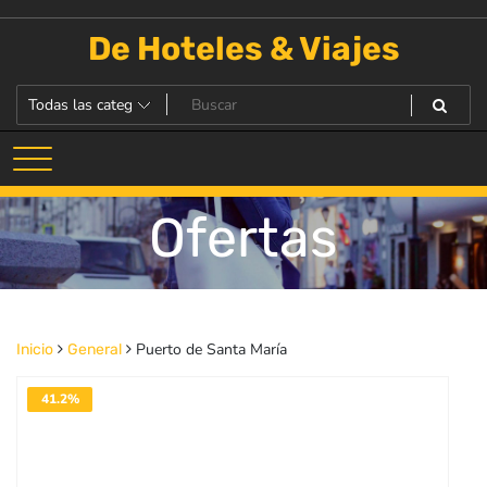
Saltar
al
De Hoteles & Viajes
contenido
Ofertas
Puerto de Santa María
Inicio
General
41.2%
DESACTIVADO