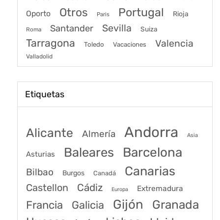
Portugal
Otros
Oporto
Rioja
Paris
Sevilla
Santander
Suiza
Roma
Tarragona
Valencia
Toledo
Vacaciones
Valladolid
Etiquetas
Andorra
Alicante
Almería
Asia
Baleares
Barcelona
Asturias
Canarias
Bilbao
Burgos
Canadá
Castellon
Cádiz
Extremadura
Europa
Gijón
Granada
Francia
Galicia