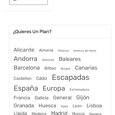
era:
es:
23€.
16€.
¿Quieres Un Plan?
Alicante
Almería
América
América del Norte
Andorra
Baleares
Asturias
Barcelona
Canarias
Bilbao
Burgos
Escapadas
Cádiz
Castellon
España
Europa
Extremadura
Gijón
General
Francia
Galicia
Granada
Huesca
Lisboa
León
Italia
Madrid
Lleida
Murcia
Madeira
Navarra