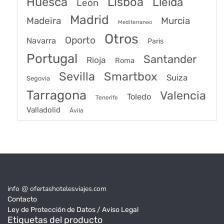
Huesca
Lisboa
Lleida
León
Madrid
Madeira
Murcia
Mediterraneo
Otros
Oporto
Navarra
Paris
Portugal
Santander
Rioja
Roma
Sevilla
Smartbox
Suiza
Segovia
Tarragona
Valencia
Toledo
Tenerife
Valladolid
Ávila
info @ ofertashotelesviajes.com
Contacto
Ley de Protección de Datos / Aviso Legal
Etiquetas del producto