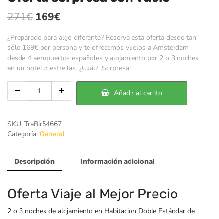
El
El
271
€
169
€
precio
precio
¿Preparado para algo diferente? Reserva esta oferta desde tan
original
actual
sólo 169€ por persona y te ofrecemos vuelos a Amsterdam
desde 4 aeropuertos españoles y alojamiento por 2 o 3 noches
era:
es:
en un hotel 3 estrellas. ¿Cuál? ¡Sorpresa!
271€.
169€.
Cantidad
Añadir al carrito
de
Oferta
sorpresa
SKU:
TraBir54667
con
Categoría:
General
vuelo
Descripción
Información adicional
Oferta Viaje al Mejor Precio
2 o 3 noches de alojamiento en Habitación Doble Estándar de