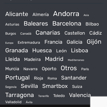
Andorra
Alicante
Almería
Asia
Baleares
Barcelona
Bilbao
Asturias
Canarias
Castellon
Cádiz
Burgos
Canadá
Gijón
Francia
Galicia
Extremadura
Europa
Granada
Huesca
Lisboa
León
Madrid
Lleida
Madeira
Mediterraneo
Otros
Murcia
Oporto
Navarra
Paris
Portugal
Santander
Rioja
Roma
Sevilla
Smartbox
Suiza
Segovia
Tarragona
Valencia
Toledo
Tenerife
Valladolid
Ávila