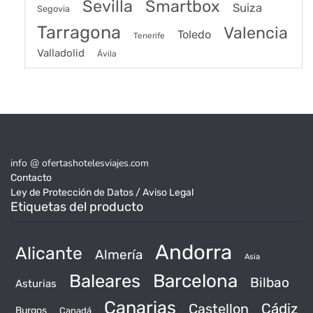
Sevilla
Smartbox
Suiza
Segovia
Tarragona
Valencia
Toledo
Tenerife
Valladolid
Ávila
info @ ofertashotelesviajes.com
Contacto
Ley de Protección de Datos / Aviso Legal
Etiquetas del producto
Andorra
Alicante
Almería
Asia
Baleares
Barcelona
Bilbao
Asturias
Canarias
Castellon
Cádiz
Burgos
Canadá