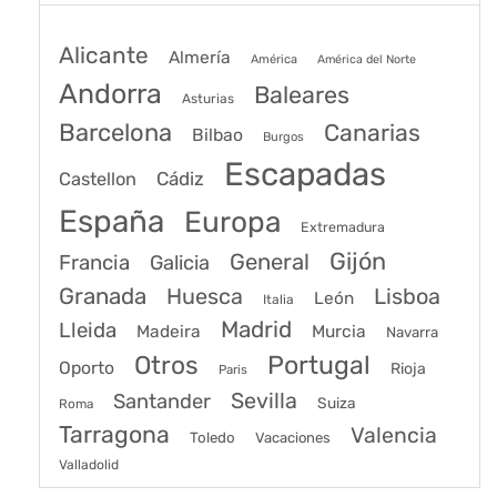
Alicante
Almería
América
América del Norte
Andorra
Baleares
Asturias
Barcelona
Canarias
Bilbao
Burgos
Escapadas
Cádiz
Castellon
España
Europa
Extremadura
Gijón
General
Francia
Galicia
Granada
Huesca
Lisboa
León
Italia
Madrid
Lleida
Murcia
Madeira
Navarra
Portugal
Otros
Oporto
Rioja
Paris
Sevilla
Santander
Suiza
Roma
Tarragona
Valencia
Toledo
Vacaciones
Valladolid