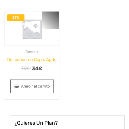
57%
DESACTIVADO
General
Descanso en Cap d’Agde
El
El
79
€
34
€
precio
precio
original
actual
Añadir al carrito
era:
es:
79€.
34€.
¿Quieres Un Plan?