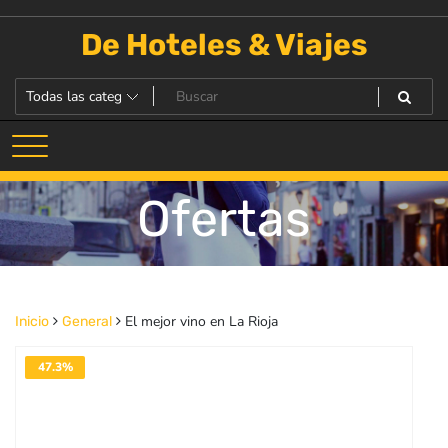
Saltar
al
De Hoteles & Viajes
contenido
Ofertas
El mejor vino en La Rioja
Inicio
General
47.3%
DESACTIVADO