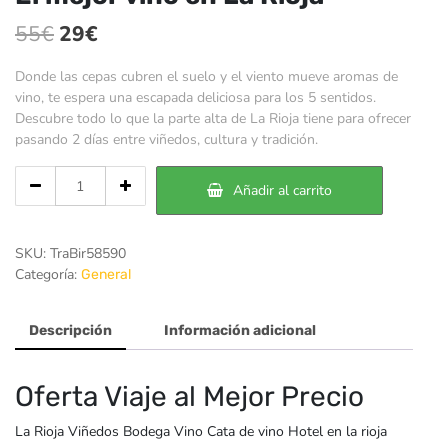
El
El
55
€
29
€
precio
precio
Donde las cepas cubren el suelo y el viento mueve aromas de
original
actual
vino, te espera una escapada deliciosa para los 5 sentidos.
Descubre todo lo que la parte alta de La Rioja tiene para ofrecer
era:
es:
pasando 2 días entre viñedos, cultura y tradición.
55€.
29€.
Cantidad
Añadir al carrito
de
El
mejor
SKU:
TraBir58590
vino
Categoría:
General
en
La
Rioja
Descripción
Información adicional
Oferta Viaje al Mejor Precio
La Rioja Viñedos Bodega Vino Cata de vino Hotel en la rioja