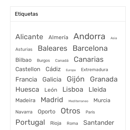
Etiquetas
Andorra
Alicante
Almería
Asia
Baleares
Barcelona
Asturias
Canarias
Bilbao
Burgos
Canadá
Castellon
Cádiz
Extremadura
Europa
Gijón
Granada
Francia
Galicia
Huesca
Lisboa
Lleida
León
Madrid
Madeira
Murcia
Mediterraneo
Otros
Oporto
Navarra
Paris
Portugal
Santander
Rioja
Roma