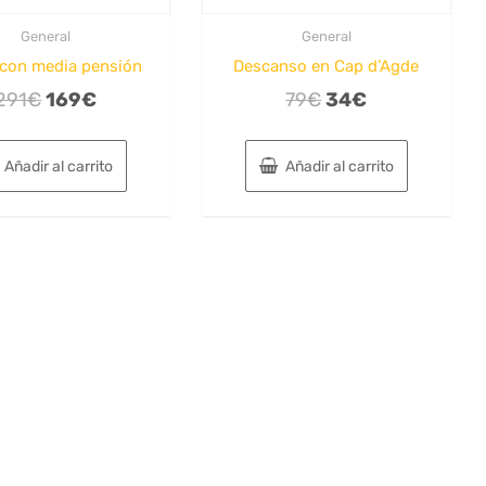
General
General
 con media pensión
Descanso en Cap d’Agde
El
El
El
El
291
€
169
€
79
€
34
€
precio
precio
precio
precio
original
actual
original
actual
Añadir al carrito
Añadir al carrito
era:
es:
era:
es:
291€.
169€.
79€.
34€.