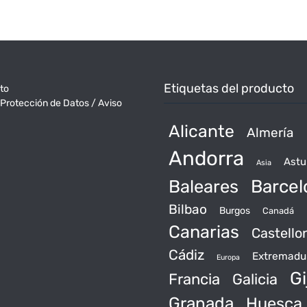
Etiquetas del producto
to
 Protección de Datos / Aviso
Alicante
Almería
Andorra
Astu
Asia
Baleares
Barcel
Bilbao
Burgos
Canadá
Canarias
Castello
Cádiz
Extremadu
Europa
Gi
Francia
Galicia
Granada
Huesca