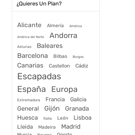
¿Quieres Un Plan?
Alicante
Almería
América
Andorra
América del Norte
Baleares
Asturias
Barcelona
Bilbao
Burgos
Canarias
Cádiz
Castellon
Escapadas
España
Europa
Francia
Galicia
Extremadura
Gijón
General
Granada
Huesca
Lisboa
León
Italia
Madrid
Lleida
Madeira
Murcia
Oporto
Navarra