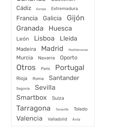
Cádiz
Extremadura
Europa
Gijón
Francia
Galicia
Granada
Huesca
Lisboa
Lleida
León
Madrid
Madeira
Mediterraneo
Murcia
Oporto
Navarra
Otros
Portugal
Paris
Santander
Rioja
Roma
Sevilla
Segovia
Smartbox
Suiza
Tarragona
Toledo
Tenerife
Valencia
Valladolid
Ávila