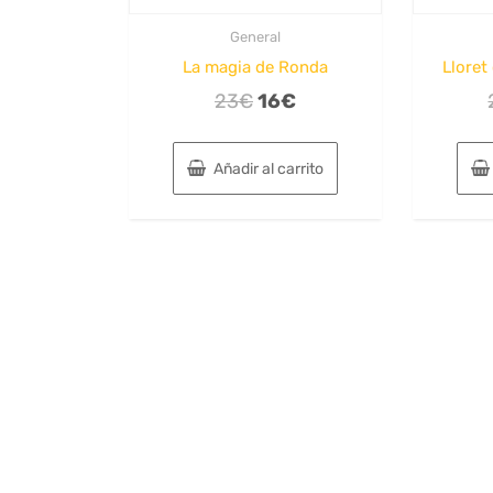
General
La magia de Ronda
Lloret
El
El
23
€
16
€
precio
precio
original
actual
Añadir al carrito
era:
es:
23€.
16€.