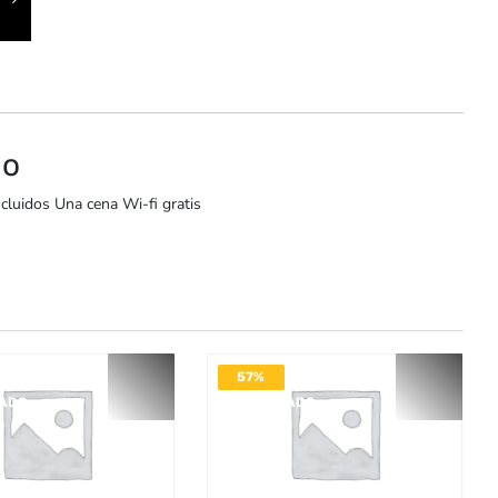
io
cluidos Una cena Wi-fi gratis
57%
VADO
DESACTIVADO