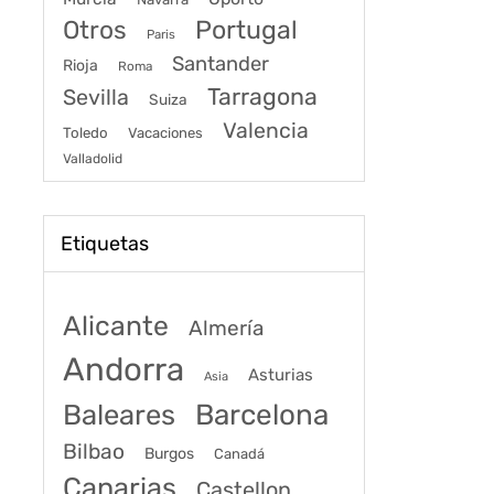
Portugal
Otros
Paris
Santander
Rioja
Roma
Tarragona
Sevilla
Suiza
Valencia
Toledo
Vacaciones
Valladolid
Etiquetas
Alicante
Almería
Andorra
Asturias
Asia
Baleares
Barcelona
Bilbao
Burgos
Canadá
Canarias
Castellon