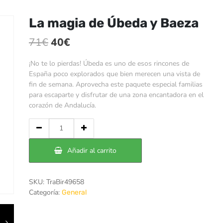
La magia de Úbeda y Baeza
El
El
71
€
40
€
precio
precio
¡No te lo pierdas! Úbeda es uno de esos rincones de
original
actual
España poco explorados que bien merecen una vista de
fin de semana. Aprovecha este paquete especial familias
era:
es:
para escaparte y disfrutar de una zona encantadora en el
71€.
40€.
corazón de Andalucía.
Cantidad
de
La
Añadir al carrito
magia
de
Úbeda
SKU:
TraBir49658
y
Categoría:
General
Baeza