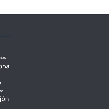
rias
ona
n
ra
jón