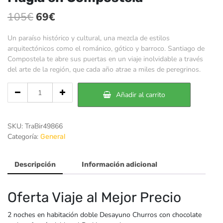
El
El
105
€
69
€
precio
precio
Un paraíso histórico y cultural, una mezcla de estilos
original
actual
arquitectónicos como el románico, gótico y barroco. Santiago de
Compostela te abre sus puertas en un viaje inolvidable a través
era:
es:
del arte de la región, que cada año atrae a miles de peregrinos.
105€.
69€.
Cantidad
Añadir al carrito
de
Magia
en
SKU:
TraBir49866
Compostela
Categoría:
General
Descripción
Información adicional
Oferta Viaje al Mejor Precio
2 noches en habitación doble Desayuno Churros con chocolate