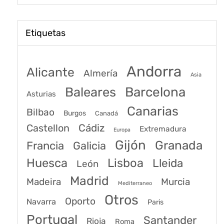
Etiquetas
Andorra
Alicante
Almería
Asia
Baleares
Barcelona
Asturias
Canarias
Bilbao
Burgos
Canadá
Castellon
Cádiz
Extremadura
Europa
Gijón
Granada
Francia
Galicia
Huesca
Lisboa
Lleida
León
Madrid
Madeira
Murcia
Mediterraneo
Otros
Oporto
Navarra
Paris
Portugal
Santander
Rioja
Roma