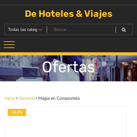
Saltar
al
De Hoteles & Viajes
contenido
Ofertas
Magia en Compostela
Inicio
General
34.3%
DESACTIVADO