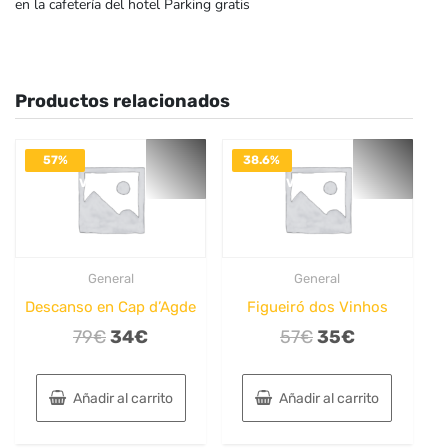
en la cafetería del hotel Parking gratis
Productos relacionados
57%
38.6%
DESACTIVADO
DESACTIVADO
General
General
Descanso en Cap d’Agde
Figueiró dos Vinhos
El
El
El
El
79
€
34
€
57
€
35
€
precio
precio
precio
precio
original
actual
original
actual
Añadir al carrito
Añadir al carrito
era:
es:
era:
es:
79€.
34€.
57€.
35€.