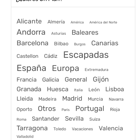
Alicante
Almería
América
América del Norte
Andorra
Baleares
Asturias
Barcelona
Canarias
Bilbao
Burgos
Escapadas
Cádiz
Castellon
España
Europa
Extremadura
Gijón
General
Francia
Galicia
Granada
Huesca
Lisboa
León
Italia
Madrid
Lleida
Murcia
Madeira
Navarra
Portugal
Otros
Oporto
Rioja
Paris
Sevilla
Santander
Suiza
Roma
Tarragona
Valencia
Toledo
Vacaciones
Valladolid