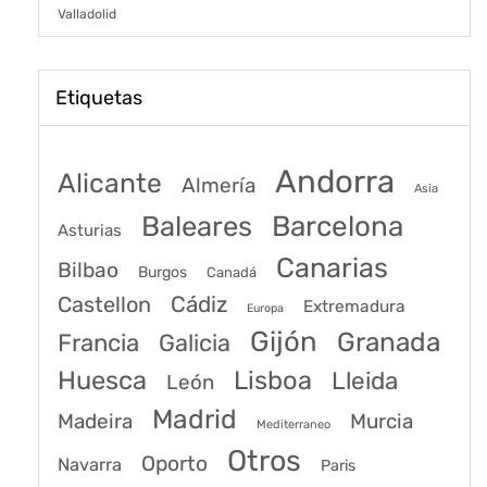
Valladolid
Etiquetas
Andorra
Alicante
Almería
Asia
Baleares
Barcelona
Asturias
Canarias
Bilbao
Burgos
Canadá
Castellon
Cádiz
Extremadura
Europa
Gijón
Granada
Francia
Galicia
Huesca
Lisboa
Lleida
León
Madrid
Madeira
Murcia
Mediterraneo
Otros
Oporto
Navarra
Paris