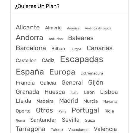
¿Quieres Un Plan?
Alicante
Almería
América
América del Norte
Andorra
Baleares
Asturias
Barcelona
Canarias
Bilbao
Burgos
Escapadas
Cádiz
Castellon
España
Europa
Extremadura
Gijón
General
Francia
Galicia
Granada
Huesca
Lisboa
León
Italia
Madrid
Lleida
Murcia
Madeira
Navarra
Portugal
Otros
Oporto
Rioja
Paris
Sevilla
Santander
Suiza
Roma
Tarragona
Valencia
Toledo
Vacaciones