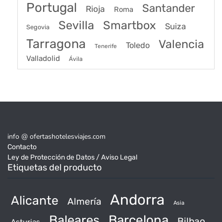
Portugal
Santander
Rioja
Roma
Sevilla
Smartbox
Suiza
Segovia
Tarragona
Valencia
Toledo
Tenerife
Valladolid
Ávila
info @ ofertashotelesviajes.com
Contacto
Ley de Protección de Datos / Aviso Legal
Etiquetas del producto
Andorra
Alicante
Almería
Asia
Baleares
Barcelona
Bilbao
Asturias