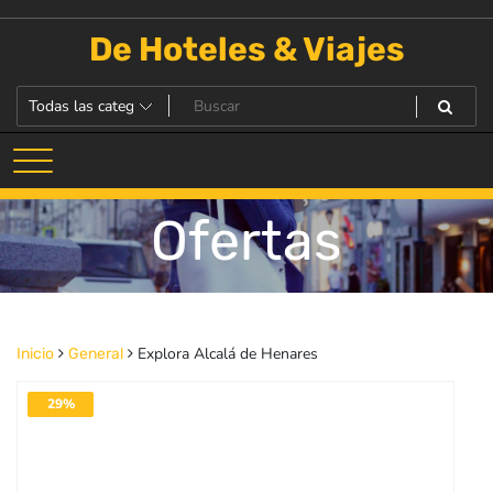
Saltar
al
De Hoteles & Viajes
contenido
Ofertas
Explora Alcalá de Henares
Inicio
General
29%
DESACTIVADO