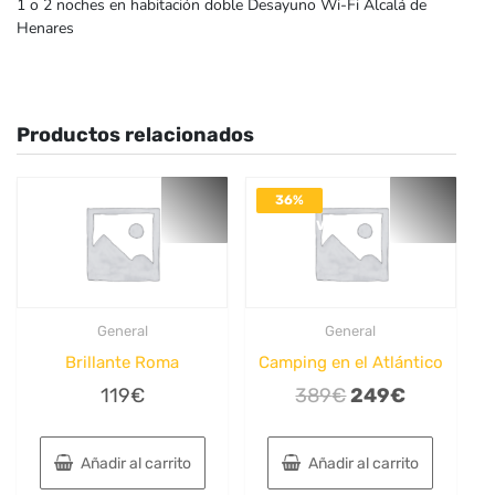
1 o 2 noches en habitación doble Desayuno Wi-Fi Alcalá de
Henares
Productos relacionados
36%
DESACTIVADO
General
General
Brillante Roma
Camping en el Atlántico
El
El
119
€
389
€
249
€
precio
precio
original
actual
Añadir al carrito
Añadir al carrito
era:
es: