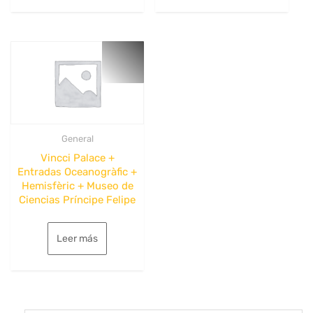
389€.
249€.
General
Vincci Palace +
Entradas Oceanogràfic +
Hemisfèric + Museo de
Ciencias Príncipe Felipe
Leer más