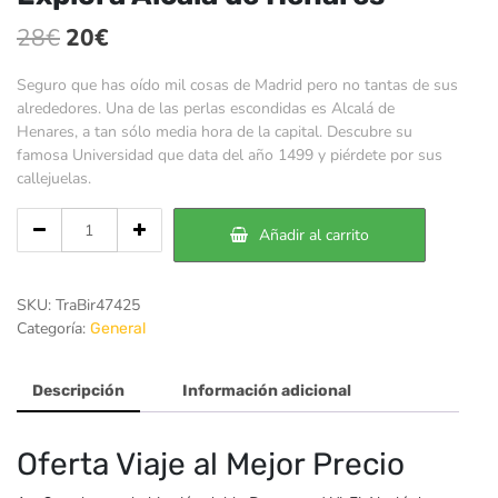
El
El
28
€
20
€
precio
precio
Seguro que has oído mil cosas de Madrid pero no tantas de sus
original
actual
alrededores. Una de las perlas escondidas es Alcalá de
Henares, a tan sólo media hora de la capital. Descubre su
era:
es:
famosa Universidad que data del año 1499 y piérdete por sus
28€.
20€.
callejuelas.
Cantidad
Añadir al carrito
de
Explora
Alcalá
SKU:
TraBir47425
de
Categoría:
General
Henares
Descripción
Información adicional
Oferta Viaje al Mejor Precio