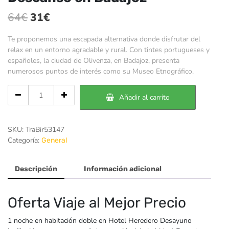
El
El
64
€
31
€
precio
precio
Te proponemos una escapada alternativa donde disfrutar del
original
actual
relax en un entorno agradable y rural. Con tintes portugueses y
españoles, la ciudad de Olivenza, en Badajoz, presenta
era:
es:
numerosos puntos de interés como su Museo Etnográfico.
64€.
31€.
Cantidad
Añadir al carrito
de
Descanso
en
SKU:
TraBir53147
Badajoz
Categoría:
General
Descripción
Información adicional
Oferta Viaje al Mejor Precio
1 noche en habitación doble en Hotel Heredero Desayuno