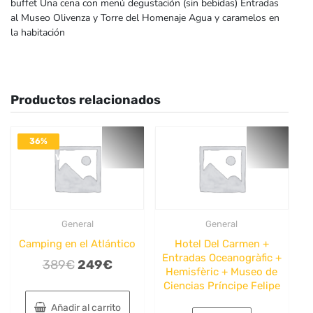
buffet Una cena con menú degustación (sin bebidas) Entradas
al Museo Olivenza y Torre del Homenaje Agua y caramelos en
la habitación
Productos relacionados
36%
DESACTIVADO
General
General
Camping en el Atlántico
Hotel Del Carmen +
Entradas Oceanogràfic +
El
El
389
€
249
€
Hemisfèric + Museo de
precio
precio
Ciencias Príncipe Felipe
original
actual
Añadir al carrito