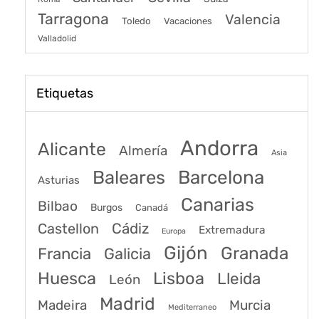
Tarragona
Valencia
Toledo
Vacaciones
Valladolid
Etiquetas
Andorra
Alicante
Almería
Asia
Baleares
Barcelona
Asturias
Canarias
Bilbao
Burgos
Canadá
Castellon
Cádiz
Extremadura
Europa
Gijón
Granada
Francia
Galicia
Huesca
Lisboa
Lleida
León
Madrid
Madeira
Murcia
Mediterraneo