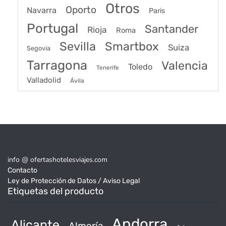
Otros
Oporto
Navarra
Paris
Portugal
Santander
Rioja
Roma
Sevilla
Smartbox
Suiza
Segovia
Tarragona
Valencia
Toledo
Tenerife
Valladolid
Ávila
info @ ofertashotelesviajes.com
Contacto
Ley de Protección de Datos / Aviso Legal
Etiquetas del producto
Andorra
Alicante
Almería