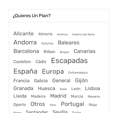
¿Quieres Un Plan?
Alicante
Almería
América
América del Norte
Andorra
Baleares
Asturias
Barcelona
Canarias
Bilbao
Burgos
Escapadas
Cádiz
Castellon
España
Europa
Extremadura
Gijón
General
Francia
Galicia
Granada
Huesca
Lisboa
León
Italia
Madrid
Lleida
Murcia
Madeira
Navarra
Portugal
Otros
Oporto
Rioja
Paris
Sevilla
Santander
Suiza
Roma