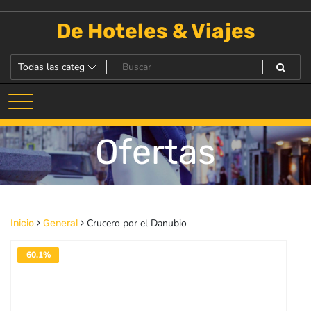
Saltar
al
De Hoteles & Viajes
contenido
Ofertas
Crucero por el Danubio
Inicio
General
60.1%
DESACTIVADO