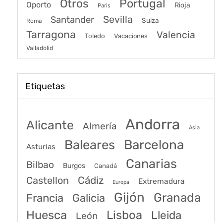
Portugal
Otros
Oporto
Rioja
Paris
Sevilla
Santander
Suiza
Roma
Tarragona
Valencia
Toledo
Vacaciones
Valladolid
Etiquetas
Andorra
Alicante
Almería
Asia
Baleares
Barcelona
Asturias
Canarias
Bilbao
Burgos
Canadá
Castellon
Cádiz
Extremadura
Europa
Gijón
Granada
Francia
Galicia
Huesca
Lisboa
Lleida
León