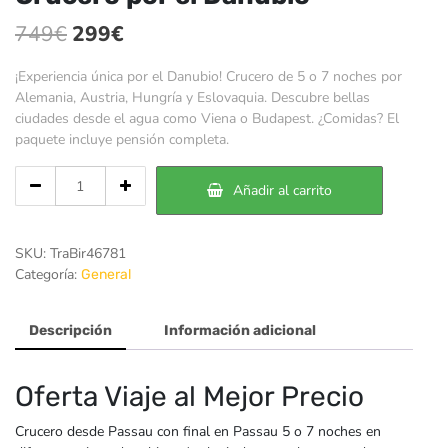
El
El
749
€
299
€
precio
precio
¡Experiencia única por el Danubio! Crucero de 5 o 7 noches por
original
actual
Alemania, Austria, Hungría y Eslovaquia. Descubre bellas
ciudades desde el agua como Viena o Budapest. ¿Comidas? El
era:
es:
paquete incluye pensión completa.
749€.
299€.
Cantidad
Añadir al carrito
de
Crucero
por
SKU:
TraBir46781
el
Categoría:
General
Danubio
Descripción
Información adicional
Oferta Viaje al Mejor Precio
Crucero desde Passau con final en Passau 5 o 7 noches en