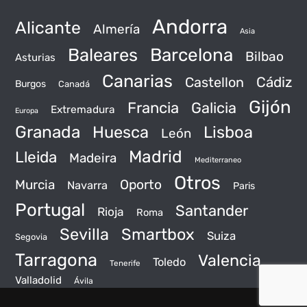
Andorra
Alicante
Almería
Asia
Baleares
Barcelona
Bilbao
Asturias
Canarias
Castellon
Cádiz
Burgos
Canadá
Gijón
Francia
Galicia
Extremadura
Europa
Granada
Huesca
Lisboa
León
Madrid
Lleida
Madeira
Mediterraneo
Otros
Murcia
Oporto
Navarra
Paris
Portugal
Santander
Rioja
Roma
Sevilla
Smartbox
Suiza
Segovia
Tarragona
Valencia
Toledo
Tenerife
Valladolid
Ávila