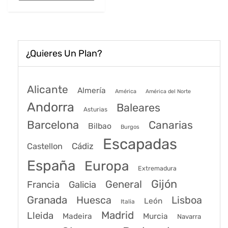
90€.
62€.
¿Quieres Un Plan?
Alicante
Almería
América
América del Norte
Andorra
Baleares
Asturias
Barcelona
Canarias
Bilbao
Burgos
Escapadas
Cádiz
Castellon
España
Europa
Extremadura
Gijón
General
Francia
Galicia
Granada
Huesca
Lisboa
León
Italia
Madrid
Lleida
Murcia
Madeira
Navarra