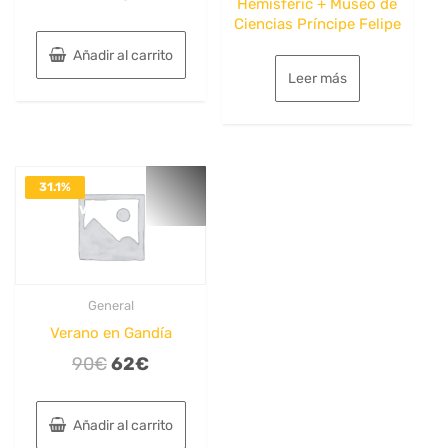
Hemisfèric + Museo de
Ciencias Príncipe Felipe
Añadir al carrito
Leer más
31.1%
DESACTIVADO
General
Verano en Gandía
El
El
90
€
62
€
precio
precio
original
actual
Añadir al carrito
era:
es: