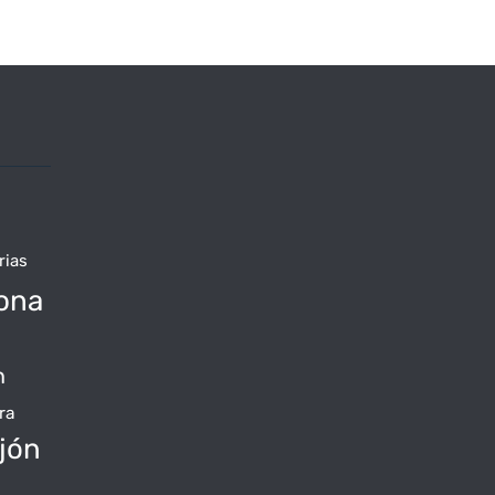
rias
ona
n
ra
jón