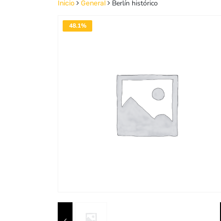
Berlín histórico
Inicio
General
48.1%
DESACTIVADO