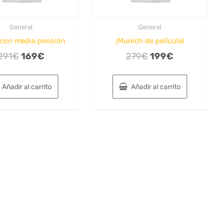
General
General
 con media pensión
¡Munich de película!
El
El
El
El
291
€
169
€
279
€
199
€
precio
precio
precio
precio
original
actual
original
actual
Añadir al carrito
Añadir al carrito
era:
es:
era:
es:
291€.
169€.
279€.
199€.