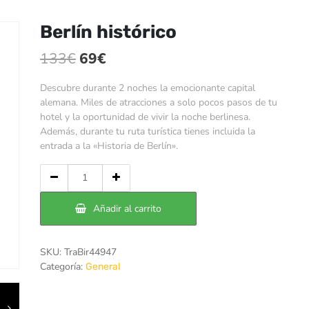
Berlín histórico
El
El
133
€
69
€
precio
precio
Descubre durante 2 noches la emocionante capital
original
actual
alemana. Miles de atracciones a solo pocos pasos de tu
hotel y la oportunidad de vivir la noche berlinesa.
era:
es:
Además, durante tu ruta turística tienes incluida la
133€.
69€.
entrada a la «Historia de Berlín».
Cantidad
de
Berlín
Añadir al carrito
histórico
SKU:
TraBir44947
Categoría:
General