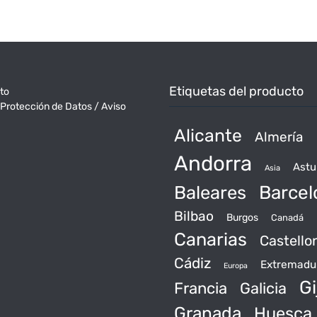
Etiquetas del producto
to
 Protección de Datos / Aviso
Alicante
Almería
Andorra
Astu
Asia
Baleares
Barcel
Bilbao
Burgos
Canadá
Canarias
Castello
Cádiz
Extremadu
Europa
Gi
Francia
Galicia
Granada
Huesca