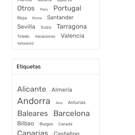
Portugal
Otros
Paris
Santander
Rioja
Roma
Tarragona
Sevilla
Suiza
Valencia
Toledo
Vacaciones
Valladolid
Etiquetas
Alicante
Almería
Andorra
Asturias
Asia
Baleares
Barcelona
Bilbao
Burgos
Canadá
Canarias
Castellon