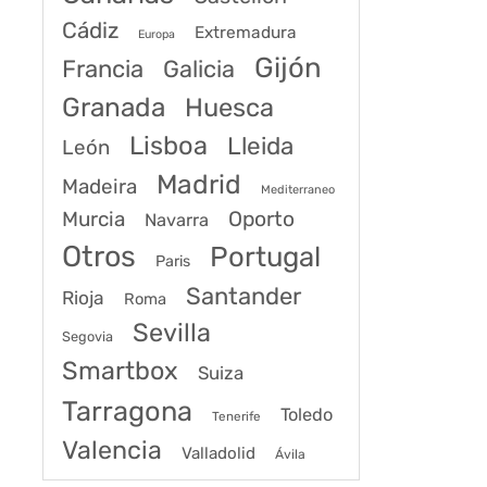
Cádiz
Extremadura
Europa
Gijón
Francia
Galicia
Granada
Huesca
Lisboa
Lleida
León
Madrid
Madeira
Mediterraneo
Murcia
Oporto
Navarra
Otros
Portugal
Paris
Santander
Rioja
Roma
Sevilla
Segovia
Smartbox
Suiza
Tarragona
Toledo
Tenerife
Valencia
Valladolid
Ávila