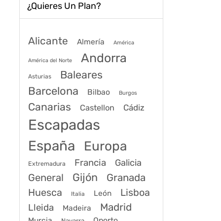
¿Quieres Un Plan?
Alicante
Almería
América
Andorra
América del Norte
Baleares
Asturias
Barcelona
Bilbao
Burgos
Canarias
Cádiz
Castellon
Escapadas
España
Europa
Francia
Galicia
Extremadura
Gijón
General
Granada
Huesca
Lisboa
León
Italia
Madrid
Lleida
Madeira
Murcia
Oporto
Navarra