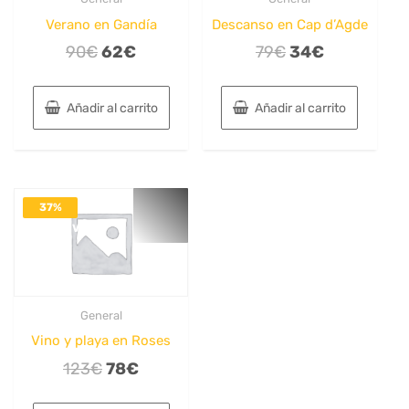
Verano en Gandía
Descanso en Cap d’Agde
El
El
El
El
90
€
62
€
79
€
34
€
precio
precio
precio
precio
original
actual
original
actual
Añadir al carrito
Añadir al carrito
era:
es:
era:
es:
90€.
62€.
79€.
34€.
37%
DESACTIVADO
General
Vino y playa en Roses
El
El
123
€
78
€
precio
precio