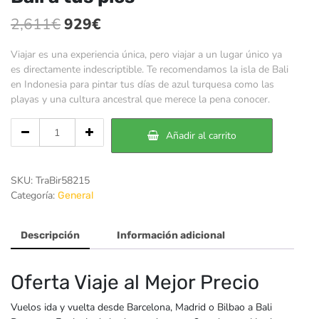
El
El
2,611
€
929
€
precio
precio
Viajar es una experiencia única, pero viajar a un lugar único ya
original
actual
es directamente indescriptible. Te recomendamos la isla de Bali
en Indonesia para pintar tus días de azul turquesa como las
era:
es:
playas y una cultura ancestral que merece la pena conocer.
2,611€.
929€.
Cantidad
Añadir al carrito
de
Bali
a
SKU:
TraBir58215
tus
Categoría:
General
pies
Descripción
Información adicional
Oferta Viaje al Mejor Precio
Vuelos ida y vuelta desde Barcelona, Madrid o Bilbao a Bali