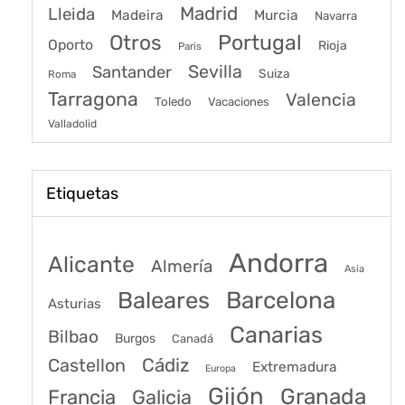
Madrid
Lleida
Murcia
Madeira
Navarra
Portugal
Otros
Oporto
Rioja
Paris
Sevilla
Santander
Suiza
Roma
Tarragona
Valencia
Toledo
Vacaciones
Valladolid
Etiquetas
Andorra
Alicante
Almería
Asia
Baleares
Barcelona
Asturias
Canarias
Bilbao
Burgos
Canadá
Castellon
Cádiz
Extremadura
Europa
Gijón
Granada
Francia
Galicia