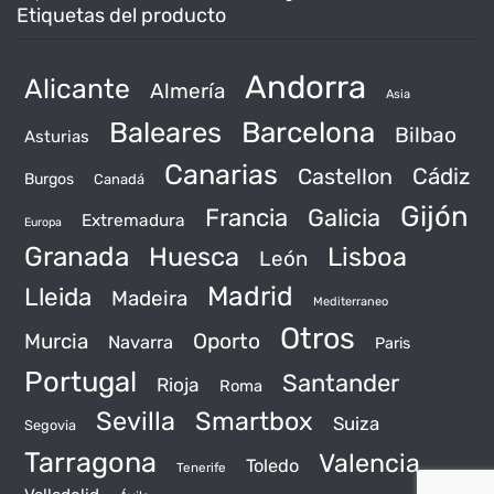
Etiquetas del producto
Andorra
Alicante
Almería
Asia
Baleares
Barcelona
Bilbao
Asturias
Canarias
Castellon
Cádiz
Burgos
Canadá
Gijón
Francia
Galicia
Extremadura
Europa
Granada
Huesca
Lisboa
León
Madrid
Lleida
Madeira
Mediterraneo
Otros
Murcia
Oporto
Navarra
Paris
Portugal
Santander
Rioja
Roma
Sevilla
Smartbox
Suiza
Segovia
Tarragona
Valencia
Toledo
Tenerife