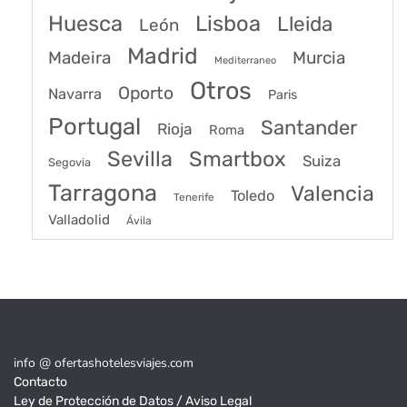
Huesca
Lisboa
Lleida
León
Madrid
Madeira
Murcia
Mediterraneo
Otros
Oporto
Navarra
Paris
Portugal
Santander
Rioja
Roma
Sevilla
Smartbox
Suiza
Segovia
Tarragona
Valencia
Toledo
Tenerife
Valladolid
Ávila
info @ ofertashotelesviajes.com
Contacto
Ley de Protección de Datos / Aviso Legal