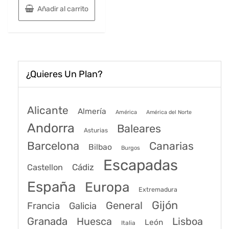
original
actual
Añadir al carrito
era:
es:
123€.
78€.
¿Quieres Un Plan?
Alicante
Almería
América
América del Norte
Andorra
Baleares
Asturias
Barcelona
Canarias
Bilbao
Burgos
Escapadas
Cádiz
Castellon
España
Europa
Extremadura
Gijón
General
Francia
Galicia
Granada
Huesca
Lisboa
León
Italia