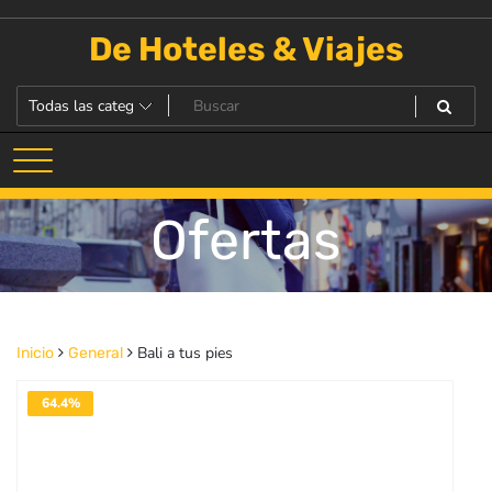
Saltar
al
De Hoteles & Viajes
contenido
Ofertas
Bali a tus pies
Inicio
General
64.4%
DESACTIVADO