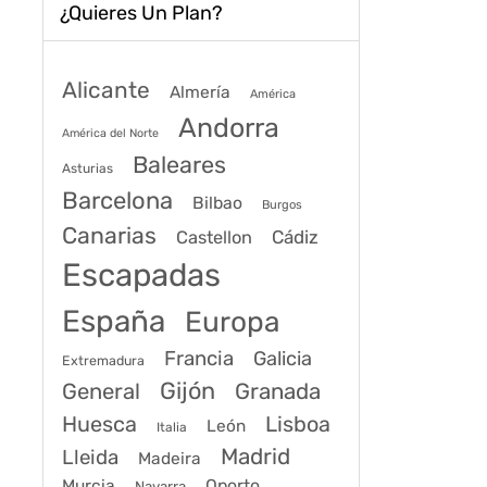
¿Quieres Un Plan?
Alicante
Almería
América
Andorra
América del Norte
Baleares
Asturias
Barcelona
Bilbao
Burgos
Canarias
Cádiz
Castellon
Escapadas
España
Europa
Francia
Galicia
Extremadura
Gijón
General
Granada
Huesca
Lisboa
León
Italia
Madrid
Lleida
Madeira
Murcia
Oporto
Navarra