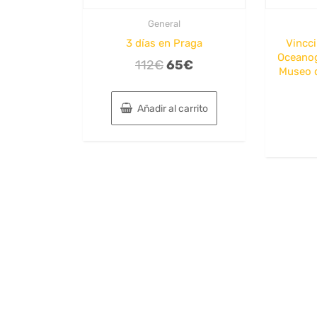
General
3 días en Praga
Vincci
Oceanog
El
El
112
€
65
€
Museo d
precio
precio
original
actual
Añadir al carrito
era:
es:
112€.
65€.