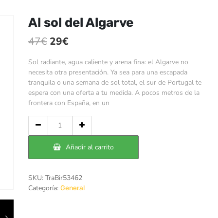
Al sol del Algarve
El
El
47
€
29
€
precio
precio
Sol radiante, agua caliente y arena fina: el Algarve no
original
actual
necesita otra presentación. Ya sea para una escapada
tranquila o una semana de sol total, el sur de Portugal te
era:
es:
espera con una oferta a tu medida. A pocos metros de la
47€.
29€.
frontera con España, en un
Cantidad
de
Al
Añadir al carrito
sol
del
Algarve
SKU:
TraBir53462
Categoría:
General