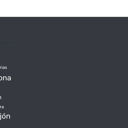
rias
ona
n
ra
jón