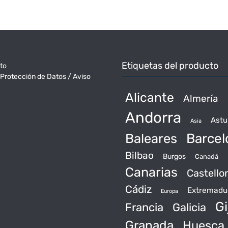
Etiquetas del producto
to
 Protección de Datos / Aviso
Alicante
Almería
Andorra
Astu
Asia
Baleares
Barcel
Bilbao
Burgos
Canadá
Canarias
Castello
Cádiz
Extremadu
Europa
Gi
Francia
Galicia
Granada
Huesca