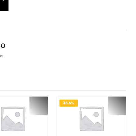
io
os
38.6%
DESACTIVADO