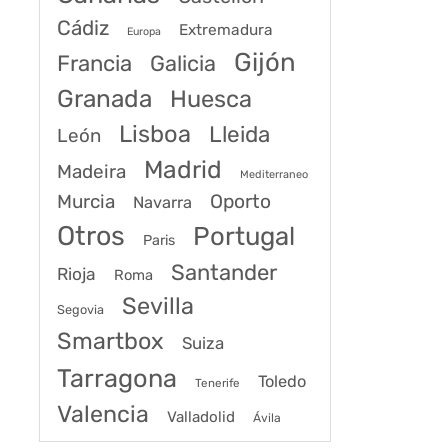
Cádiz
Extremadura
Europa
Gijón
Francia
Galicia
Granada
Huesca
Lisboa
Lleida
León
Madrid
Madeira
Mediterraneo
Murcia
Oporto
Navarra
Otros
Portugal
Paris
Santander
Rioja
Roma
Sevilla
Segovia
Smartbox
Suiza
Tarragona
Toledo
Tenerife
Valencia
Valladolid
Ávila