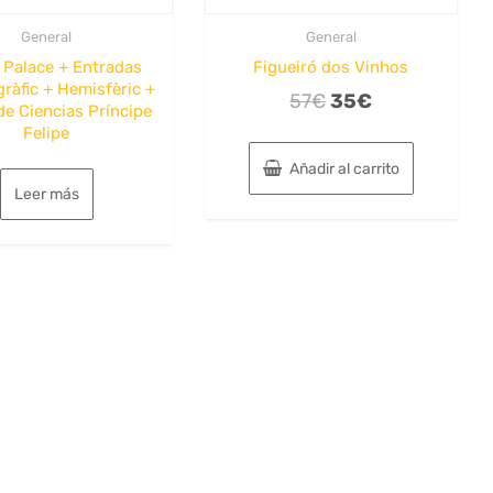
General
General
 Palace + Entradas
Figueiró dos Vinhos
ràfic + Hemisfèric +
El
El
57
€
35
€
e Ciencias Príncipe
precio
precio
Felipe
original
actual
Añadir al carrito
era:
es:
Leer más
57€.
35€.