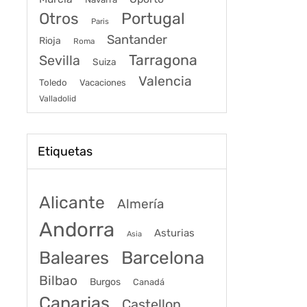
Portugal
Otros
Paris
Santander
Rioja
Roma
Tarragona
Sevilla
Suiza
Valencia
Toledo
Vacaciones
Valladolid
Etiquetas
Alicante
Almería
Andorra
Asturias
Asia
Baleares
Barcelona
Bilbao
Burgos
Canadá
Canarias
Castellon