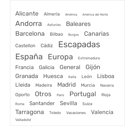
Alicante
Almería
América
América del Norte
Andorra
Baleares
Asturias
Barcelona
Canarias
Bilbao
Burgos
Escapadas
Cádiz
Castellon
España
Europa
Extremadura
Gijón
General
Francia
Galicia
Granada
Huesca
Lisboa
León
Italia
Madrid
Lleida
Murcia
Madeira
Navarra
Portugal
Otros
Oporto
Rioja
Paris
Sevilla
Santander
Suiza
Roma
Tarragona
Valencia
Toledo
Vacaciones
Valladolid