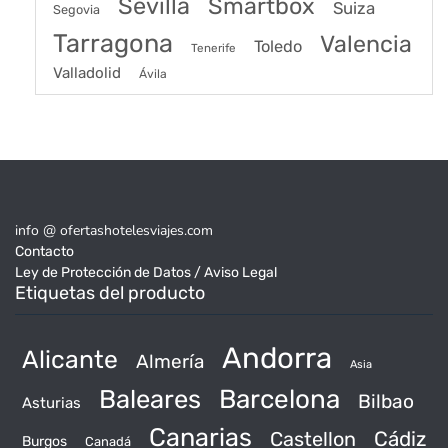
Sevilla
Smartbox
Suiza
Segovia
Tarragona
Valencia
Toledo
Tenerife
Valladolid
Ávila
info @ ofertashotelesviajes.com
Contacto
Ley de Protección de Datos / Aviso Legal
Etiquetas del producto
Andorra
Alicante
Almería
Asia
Baleares
Barcelona
Bilbao
Asturias
Canarias
Castellon
Cádiz
Burgos
Canadá