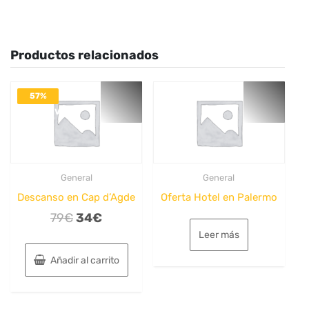
Productos relacionados
57%
DESACTIVADO
General
General
Descanso en Cap d’Agde
Oferta Hotel en Palermo
El
El
79
€
34
€
precio
precio
Leer más
original
actual
Añadir al carrito
era:
es:
79€.
34€.