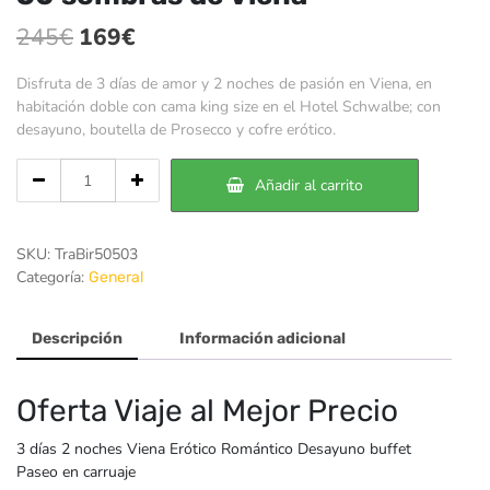
El
El
245
€
169
€
precio
precio
Disfruta de 3 días de amor y 2 noches de pasión en Viena, en
original
actual
habitación doble con cama king size en el Hotel Schwalbe; con
desayuno, boutella de Prosecco y cofre erótico.
era:
es:
245€.
169€.
Cantidad
Añadir al carrito
de
50
sombras
SKU:
TraBir50503
de
Categoría:
General
Viena
Descripción
Información adicional
Oferta Viaje al Mejor Precio
3 días 2 noches Viena Erótico Romántico Desayuno buffet
Paseo en carruaje