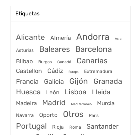
Etiquetas
Andorra
Alicante
Almería
Asia
Baleares
Barcelona
Asturias
Canarias
Bilbao
Burgos
Canadá
Castellon
Cádiz
Extremadura
Europa
Gijón
Granada
Francia
Galicia
Huesca
Lisboa
Lleida
León
Madrid
Madeira
Murcia
Mediterraneo
Otros
Oporto
Navarra
Paris
Portugal
Santander
Rioja
Roma