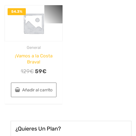
54.3%
DESACTIVADO
General
¡Vamos a la Costa
Brava!
El
El
129
€
59
€
precio
precio
original
actual
Añadir al carrito
era:
es:
129€.
59€.
¿Quieres Un Plan?