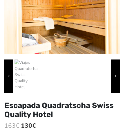
Escapada Quadratscha Swiss
Quality Hotel
El
El
163
€
130
€