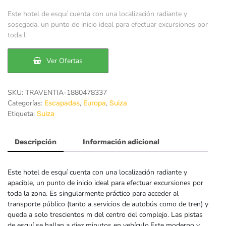
precio
precio
Este hotel de esquí cuenta con una localización radiante y
original
actual
sosegada, un punto de inicio ideal para efectuar excursiones por
toda l
era:
es:
163€.
130€.
Ver Ofertas
SKU:
TRAVENTIA-1880478337
Categorías:
,
,
Escapadas
Europa
Suiza
Etiqueta:
Suiza
Descripción
Información adicional
Este hotel de esquí cuenta con una localización radiante y
apacible, un punto de inicio ideal para efectuar excursiones por
toda la zona. Es singularmente práctico para acceder al
transporte público (tanto a servicios de autobús como de tren) y
queda a solo trescientos m del centro del complejo. Las pistas
de esquí se hallan a diez minutos en vehículo.Este moderno y