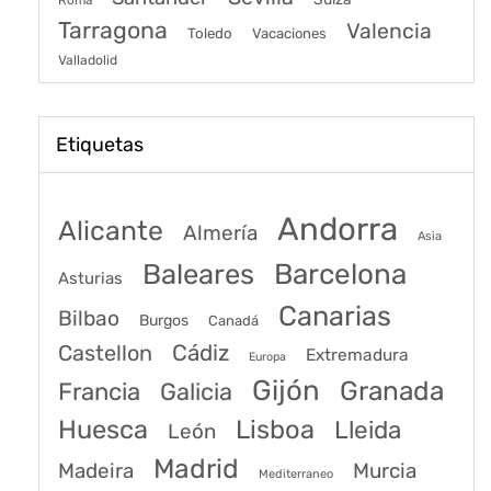
Tarragona
Valencia
Toledo
Vacaciones
Valladolid
Etiquetas
Andorra
Alicante
Almería
Asia
Baleares
Barcelona
Asturias
Canarias
Bilbao
Burgos
Canadá
Castellon
Cádiz
Extremadura
Europa
Gijón
Granada
Francia
Galicia
Huesca
Lisboa
Lleida
León
Madrid
Madeira
Murcia
Mediterraneo