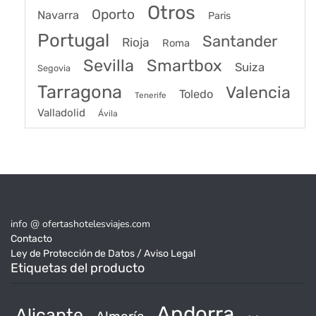
Otros
Oporto
Navarra
Paris
Portugal
Santander
Rioja
Roma
Sevilla
Smartbox
Suiza
Segovia
Tarragona
Valencia
Toledo
Tenerife
Valladolid
Ávila
info @ ofertashotelesviajes.com
Contacto
Ley de Protección de Datos / Aviso Legal
Etiquetas del producto
Andorra
Alicante