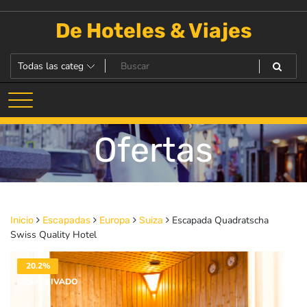
Saltar
al
De Hoteles & Viajes
contenido
Ofertas
Escapada Quadratscha
Inicio
Escapadas
Europa
Suiza
Swiss Quality Hotel
20.2%
DESACTIVADO