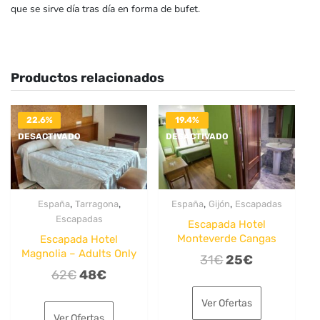
que se sirve día tras día en forma de bufet.
Productos relacionados
22.6%
19.4%
DESACTIVADO
DESACTIVADO
,
,
,
,
España
Tarragona
España
Gijón
Escapadas
Escapadas
Escapada Hotel
Monteverde Cangas
Escapada Hotel
Magnolia – Adults Only
El
El
31
€
25
€
El
El
62
€
48
€
precio
precio
precio
precio
original
actual
Ver Ofertas
original
actual
era:
es:
Ver Ofertas