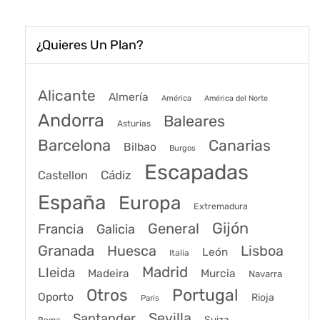
¿Quieres Un Plan?
Alicante
Almería
América
América del Norte
Andorra
Baleares
Asturias
Barcelona
Canarias
Bilbao
Burgos
Escapadas
Cádiz
Castellon
España
Europa
Extremadura
Gijón
General
Francia
Galicia
Granada
Huesca
Lisboa
León
Italia
Madrid
Lleida
Murcia
Madeira
Navarra
Portugal
Otros
Oporto
Rioja
Paris
Sevilla
Santander
Suiza
Roma