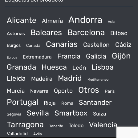
Andorra
Alicante
Almería
Asia
Baleares
Barcelona
Bilbao
Asturias
Canarias
Castellon
Cádiz
Burgos
Canadá
Gijón
Francia
Galicia
Extremadura
Europa
Granada
Huesca
Lisboa
León
Madrid
Lleida
Madeira
Mediterraneo
Otros
Murcia
Oporto
Navarra
Paris
Portugal
Santander
Rioja
Roma
Sevilla
Smartbox
Suiza
Segovia
Tarragona
Valencia
Toledo
Tenerife
Valladolid
Ávila