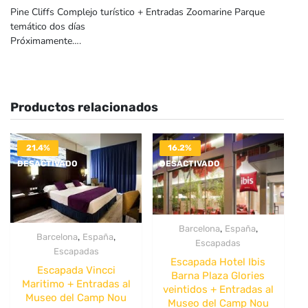
Pine Cliffs Complejo turístico + Entradas Zoomarine Parque
temático dos días
Próximamente….
Productos relacionados
21.4%
16.2%
DESACTIVADO
DESACTIVADO
,
,
Barcelona
España
,
,
Barcelona
España
Escapadas
Escapadas
Escapada Hotel Ibis
Escapada Vincci
Barna Plaza Glories
Maritimo + Entradas al
veintidos + Entradas al
Museo del Camp Nou
Museo del Camp Nou