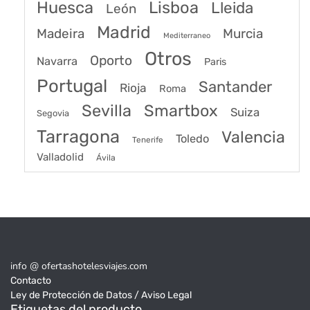
Huesca
Lisboa
Lleida
León
Madrid
Madeira
Murcia
Mediterraneo
Otros
Oporto
Navarra
Paris
Portugal
Santander
Rioja
Roma
Sevilla
Smartbox
Suiza
Segovia
Tarragona
Valencia
Toledo
Tenerife
Valladolid
Ávila
info @ ofertashotelesviajes.com
Contacto
Ley de Protección de Datos / Aviso Legal
Etiquetas del producto