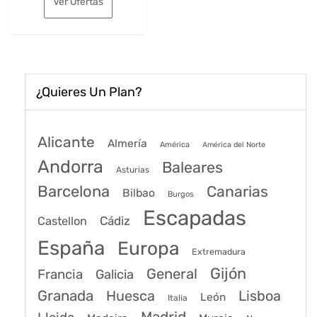
Ver Ofertas
era:
es:
163€.
125€.
¿Quieres Un Plan?
Alicante
Almería
América
América del Norte
Andorra
Baleares
Asturias
Barcelona
Canarias
Bilbao
Burgos
Escapadas
Cádiz
Castellon
España
Europa
Extremadura
Gijón
General
Francia
Galicia
Granada
Huesca
Lisboa
León
Italia
Madrid