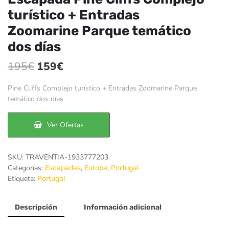
turístico + Entradas
Zoomarine Parque temático
dos días
El
El
195
€
159
€
precio
precio
Pine Cliffs Complejo turístico + Entradas Zoomarine Parque
original
actual
temático dos días
era:
es:
Ver Ofertas
195€.
159€.
SKU:
TRAVENTIA-1933777203
Categorías:
,
,
Escapadas
Europa
Portugal
Etiqueta:
Portugal
Descripción
Información adicional