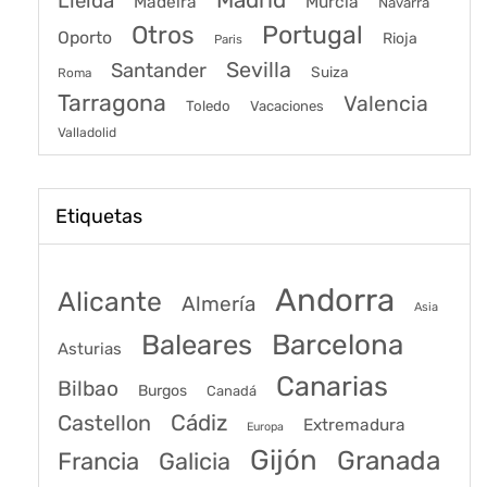
Lleida
Murcia
Madeira
Navarra
Portugal
Otros
Oporto
Rioja
Paris
Sevilla
Santander
Suiza
Roma
Tarragona
Valencia
Toledo
Vacaciones
Valladolid
Etiquetas
Andorra
Alicante
Almería
Asia
Baleares
Barcelona
Asturias
Canarias
Bilbao
Burgos
Canadá
Castellon
Cádiz
Extremadura
Europa
Gijón
Granada
Francia
Galicia