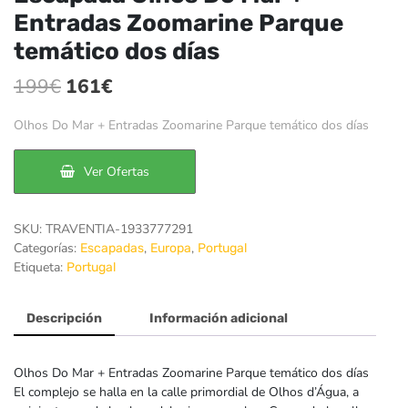
Entradas Zoomarine Parque
temático dos días
El
El
199
€
161
€
precio
precio
Olhos Do Mar + Entradas Zoomarine Parque temático dos días
original
actual
era:
es:
Ver Ofertas
199€.
161€.
SKU:
TRAVENTIA-1933777291
Categorías:
,
,
Escapadas
Europa
Portugal
Etiqueta:
Portugal
Descripción
Información adicional
Olhos Do Mar + Entradas Zoomarine Parque temático dos días
El complejo se halla en la calle primordial de Olhos d’Água, a