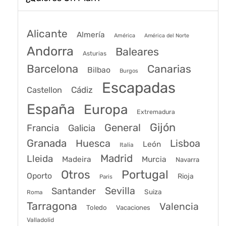
Alicante
Almería
América
América del Norte
Andorra
Baleares
Asturias
Barcelona
Canarias
Bilbao
Burgos
Escapadas
Cádiz
Castellon
España
Europa
Extremadura
Gijón
General
Francia
Galicia
Granada
Huesca
Lisboa
León
Italia
Madrid
Lleida
Murcia
Madeira
Navarra
Portugal
Otros
Oporto
Rioja
Paris
Sevilla
Santander
Suiza
Roma
Tarragona
Valencia
Toledo
Vacaciones
Valladolid