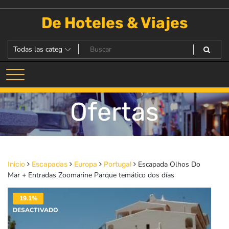
Saltar
al
De Hoteles & Viajes
contenido
Ofertas
Escapada Olhos Do
Inicio
Escapadas
Europa
Portugal
Mar + Entradas Zoomarine Parque temático dos días
19.1%
DESACTIVADO