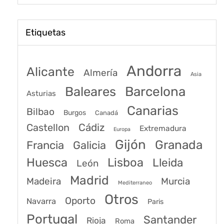
Etiquetas
Andorra
Alicante
Almería
Asia
Baleares
Barcelona
Asturias
Canarias
Bilbao
Burgos
Canadá
Castellon
Cádiz
Extremadura
Europa
Gijón
Granada
Francia
Galicia
Huesca
Lisboa
Lleida
León
Madrid
Madeira
Murcia
Mediterraneo
Otros
Oporto
Navarra
Paris
Portugal
Santander
Rioja
Roma