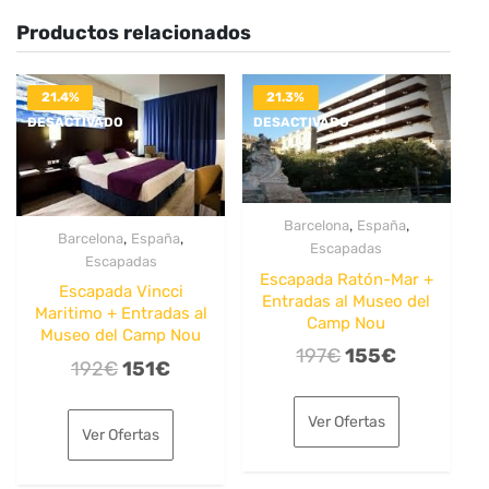
Productos relacionados
21.4%
21.3%
DESACTIVADO
DESACTIVADO
,
,
Barcelona
España
,
,
Barcelona
España
Escapadas
Escapadas
Escapada Ratón-Mar +
Escapada Vincci
Entradas al Museo del
Maritimo + Entradas al
Camp Nou
Museo del Camp Nou
El
El
197
€
155
€
El
El
192
€
151
€
precio
precio
precio
precio
original
actual
Ver Ofertas
original
actual
Ver Ofertas
era:
es:
era:
es:
197€.
155€.
192€.
151€.