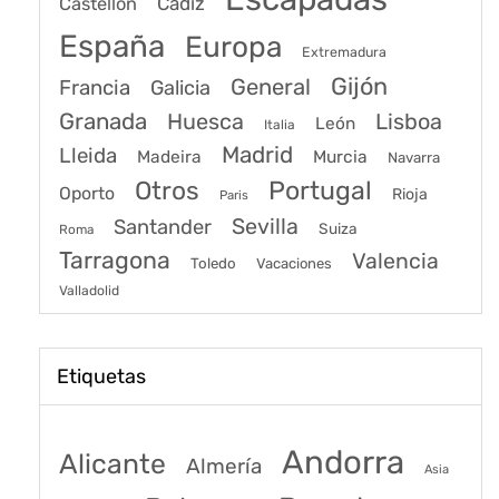
Cádiz
Castellon
España
Europa
Extremadura
Gijón
General
Francia
Galicia
Granada
Huesca
Lisboa
León
Italia
Madrid
Lleida
Murcia
Madeira
Navarra
Portugal
Otros
Oporto
Rioja
Paris
Sevilla
Santander
Suiza
Roma
Tarragona
Valencia
Toledo
Vacaciones
Valladolid
Etiquetas
Andorra
Alicante
Almería
Asia