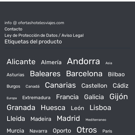
info @ ofertashotelesviajes.com
Contacto
Ley de Protección de Datos / Aviso Legal
Etiquetas del producto
Andorra
Alicante
Almería
Asia
Baleares
Barcelona
Bilbao
Asturias
Canarias
Castellon
Cádiz
Burgos
Canadá
Gijón
Francia
Galicia
Extremadura
Europa
Granada
Huesca
Lisboa
León
Madrid
Lleida
Madeira
Mediterraneo
Otros
Murcia
Oporto
Navarra
Paris