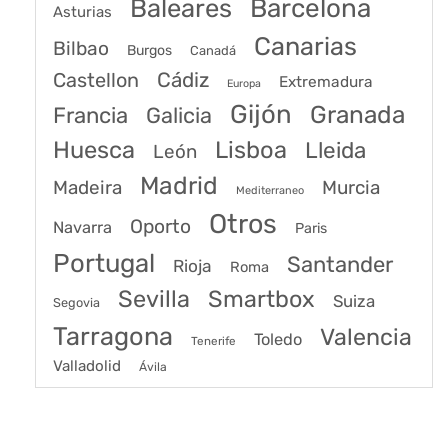
Baleares
Barcelona
Asturias
Canarias
Bilbao
Burgos
Canadá
Castellon
Cádiz
Extremadura
Europa
Gijón
Granada
Francia
Galicia
Huesca
Lisboa
Lleida
León
Madrid
Madeira
Murcia
Mediterraneo
Otros
Oporto
Navarra
Paris
Portugal
Santander
Rioja
Roma
Sevilla
Smartbox
Suiza
Segovia
Tarragona
Valencia
Toledo
Tenerife
Valladolid
Ávila