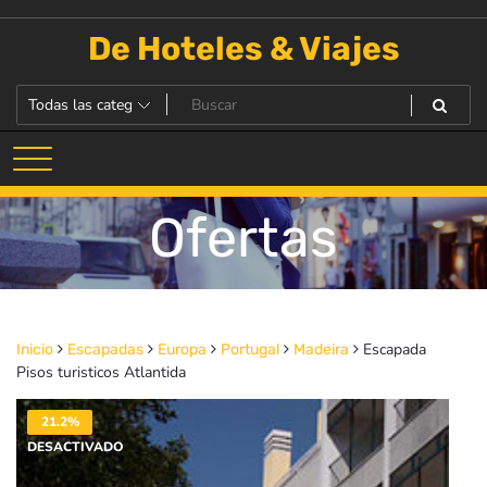
Saltar
al
De Hoteles & Viajes
contenido
Ofertas
Escapada
Inicio
Escapadas
Europa
Portugal
Madeira
Pisos turisticos Atlantida
21.2%
DESACTIVADO