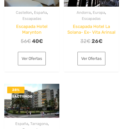
,
,
,
,
Castellon
España
Andorra
Europa
Escapadas
Escapadas
Escapada Hotel
Escapada Hotel La
Marynton
Solana- Ex- Vita Arinsal
El
El
El
El
56
€
40
€
32
€
26
€
precio
precio
precio
precio
original
actual
original
actual
Ver Ofertas
Ver Ofertas
era:
es:
era:
es:
56€.
40€.
32€.
26€.
28%
DESACTIVADO
,
,
España
Tarragona