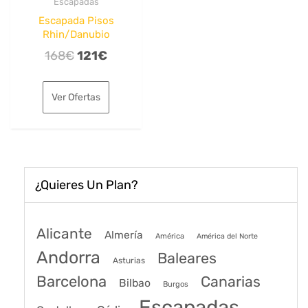
Escapadas
Escapada Pisos
Rhin/Danubio
El
El
168
€
121
€
precio
precio
original
actual
Ver Ofertas
era:
es:
168€.
121€.
¿Quieres Un Plan?
Alicante
Almería
América
América del Norte
Andorra
Baleares
Asturias
Barcelona
Canarias
Bilbao
Burgos
Escapadas