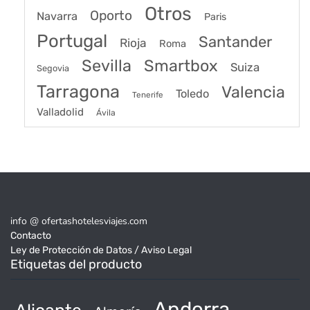
Otros
Oporto
Navarra
Paris
Portugal
Santander
Rioja
Roma
Sevilla
Smartbox
Suiza
Segovia
Tarragona
Valencia
Toledo
Tenerife
Valladolid
Ávila
info @ ofertashotelesviajes.com
Contacto
Ley de Protección de Datos / Aviso Legal
Etiquetas del producto
Andorra