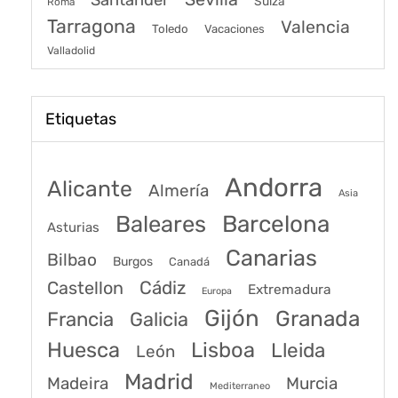
Santander
Suiza
Roma
Tarragona
Valencia
Toledo
Vacaciones
Valladolid
Etiquetas
Andorra
Alicante
Almería
Asia
Baleares
Barcelona
Asturias
Canarias
Bilbao
Burgos
Canadá
Castellon
Cádiz
Extremadura
Europa
Gijón
Granada
Francia
Galicia
Huesca
Lisboa
Lleida
León
Madrid
Madeira
Murcia
Mediterraneo