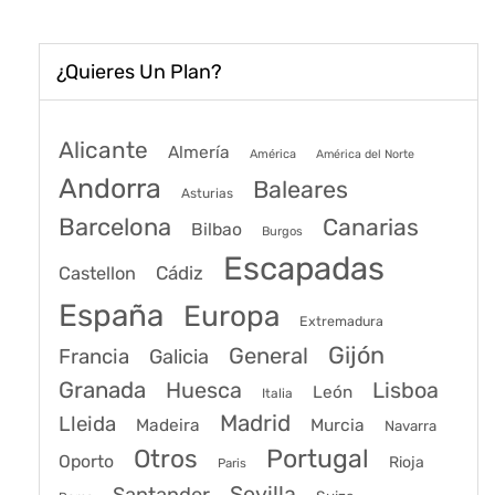
¿Quieres Un Plan?
Alicante
Almería
América
América del Norte
Andorra
Baleares
Asturias
Barcelona
Canarias
Bilbao
Burgos
Escapadas
Cádiz
Castellon
España
Europa
Extremadura
Gijón
General
Francia
Galicia
Granada
Huesca
Lisboa
León
Italia
Madrid
Lleida
Murcia
Madeira
Navarra
Portugal
Otros
Oporto
Rioja
Paris
Sevilla