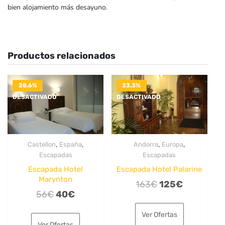
bien alojamiento más desayuno.
Productos relacionados
28.6%
23.3%
DESACTIVADO
DESACTIVADO
,
,
,
,
Castellon
España
Andorra
Europa
Escapadas
Escapadas
Escapada Hotel
Escapada Hotel Palarine
Marynton
El
El
163
€
125
€
El
El
56
€
40
€
precio
precio
precio
precio
original
actual
Ver Ofertas
original
actual
era:
es:
Ver Ofertas