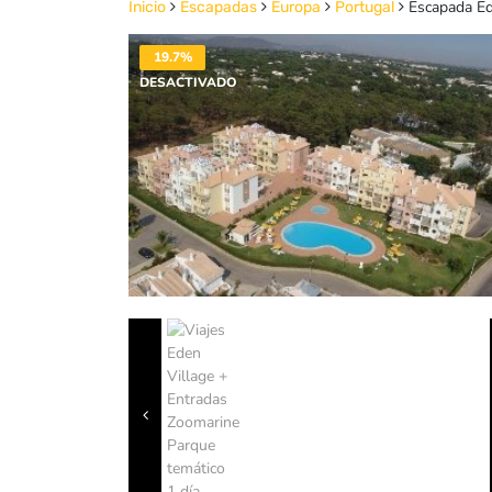
Escapada Ede
Inicio
Escapadas
Europa
Portugal
19.7%
DESACTIVADO