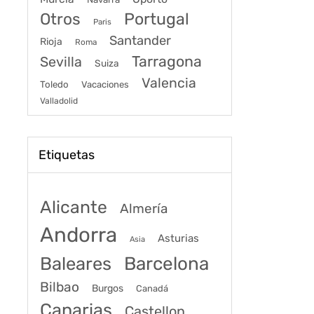
Portugal
Otros
Paris
Santander
Rioja
Roma
Tarragona
Sevilla
Suiza
Valencia
Toledo
Vacaciones
Valladolid
Etiquetas
Alicante
Almería
Andorra
Asturias
Asia
Baleares
Barcelona
Bilbao
Burgos
Canadá
Canarias
Castellon