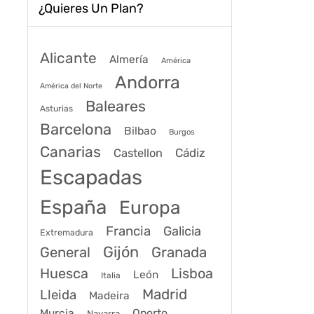
¿Quieres Un Plan?
Alicante
Almería
América
Andorra
América del Norte
Baleares
Asturias
Barcelona
Bilbao
Burgos
Canarias
Cádiz
Castellon
Escapadas
España
Europa
Francia
Galicia
Extremadura
Gijón
General
Granada
Huesca
Lisboa
León
Italia
Madrid
Lleida
Madeira
Murcia
Oporto
Navarra