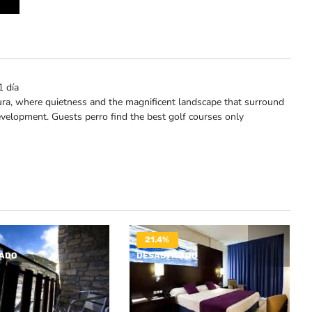
1 día
moura, where quietness and the magnificent landscape that surround
 development. Guests perro find the best golf courses only
21.4%
VADO
DESACTIVADO