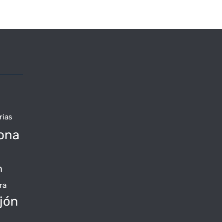
rias
ona
n
ra
jón