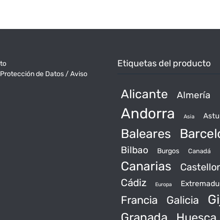
Etiquetas del producto
to
 Protección de Datos / Aviso
Alicante
Almería
Andorra
Astu
Asia
Baleares
Barcel
Bilbao
Burgos
Canadá
Canarias
Castello
Cádiz
Extremadu
Europa
Gi
Francia
Galicia
Granada
Huesca