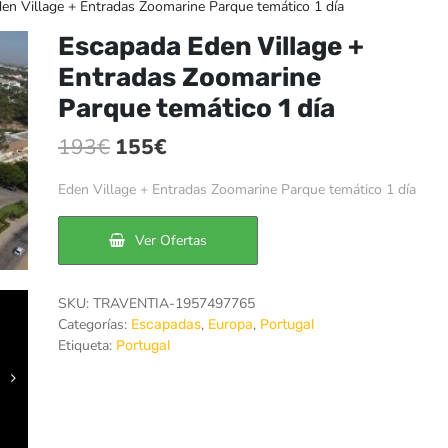
n Village + Entradas Zoomarine Parque temático 1 día
Escapada Eden Village +
Entradas Zoomarine
Parque temático 1 día
El
El
193
€
155
€
precio
precio
Eden Village + Entradas Zoomarine Parque temático 1 día
original
actual
era:
es:
Ver Ofertas
193€.
155€.
SKU:
TRAVENTIA-1957497765
Categorías:
,
,
Escapadas
Europa
Portugal
Etiqueta:
Portugal