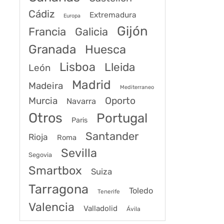
Cádiz
Extremadura
Europa
Gijón
Francia
Galicia
Granada
Huesca
Lisboa
Lleida
León
Madrid
Madeira
Mediterraneo
Murcia
Oporto
Navarra
Otros
Portugal
Paris
Santander
Rioja
Roma
Sevilla
Segovia
Smartbox
Suiza
Tarragona
Toledo
Tenerife
Valencia
Valladolid
Ávila