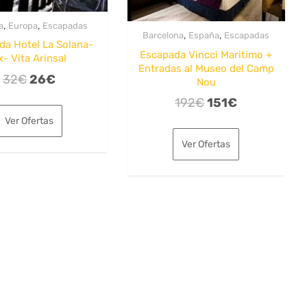
,
,
a
Europa
Escapadas
,
,
Barcelona
España
Escapadas
da Hotel La Solana-
Escapada Vincci Maritimo +
x- Vita Arinsal
Entradas al Museo del Camp
El
El
32
€
26
€
Nou
precio
precio
El
El
192
€
151
€
original
actual
precio
precio
Ver Ofertas
era:
es:
original
actual
Ver Ofertas
32€.
26€.
era:
es:
192€.
151€.