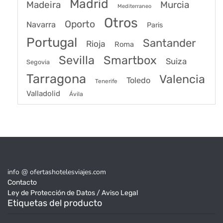
Madrid
Madeira
Murcia
Mediterraneo
Otros
Oporto
Navarra
Paris
Portugal
Santander
Rioja
Roma
Sevilla
Smartbox
Suiza
Segovia
Tarragona
Valencia
Toledo
Tenerife
Valladolid
Ávila
info @ ofertashotelesviajes.com
Contacto
Ley de Protección de Datos / Aviso Legal
Etiquetas del producto