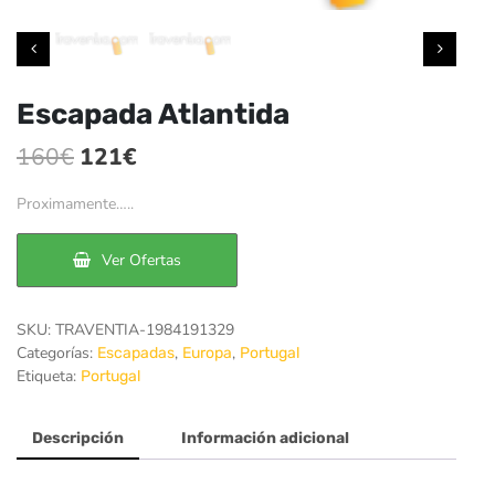
Escapada Atlantida
El
El
160
€
121
€
precio
precio
Proximamente…..
original
actual
era:
es:
Ver Ofertas
160€.
121€.
SKU:
TRAVENTIA-1984191329
Categorías:
,
,
Escapadas
Europa
Portugal
Etiqueta:
Portugal
Descripción
Información adicional