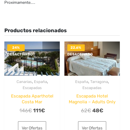
Proximamente…..
Productos relacionados
24%
22.6%
DESACTIVADO
DESACTIVADO
,
,
,
,
Canarias
España
España
Tarragona
Escapadas
Escapadas
Escapada Aparthotel
Escapada Hotel
Costa Mar
Magnolia – Adults Only
El
El
El
El
146
€
111
€
62
€
48
€
precio
precio
precio
precio
original
actual
original
actual
Ver Ofertas
Ver Ofertas