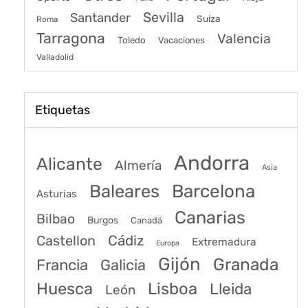
Sevilla
Santander
Suiza
Roma
Tarragona
Valencia
Toledo
Vacaciones
Valladolid
Etiquetas
Andorra
Alicante
Almería
Asia
Baleares
Barcelona
Asturias
Canarias
Bilbao
Burgos
Canadá
Castellon
Cádiz
Extremadura
Europa
Gijón
Granada
Francia
Galicia
Huesca
Lisboa
Lleida
León