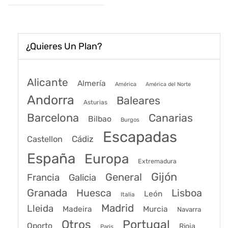
192€.
151€.
¿Quieres Un Plan?
Alicante
Almería
América
América del Norte
Andorra
Baleares
Asturias
Barcelona
Canarias
Bilbao
Burgos
Escapadas
Cádiz
Castellon
España
Europa
Extremadura
Gijón
General
Francia
Galicia
Granada
Huesca
Lisboa
León
Italia
Madrid
Lleida
Murcia
Madeira
Navarra
Portugal
Otros
Oporto
Rioja
Paris