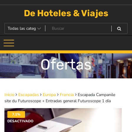
Saltar
al
De Hoteles & Viajes
contenido
Ofertas
Escapada Campanile
Inicio
Escapadas
Europa
Francia
site du Futuroscope + Entradas general Futuroscope 1 día
7.1%
DESACTIVADO