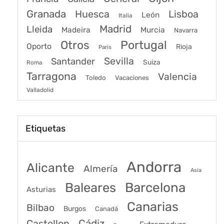
Granada
Huesca
Lisboa
León
Italia
Madrid
Lleida
Murcia
Madeira
Navarra
Portugal
Otros
Oporto
Rioja
Paris
Sevilla
Santander
Suiza
Roma
Tarragona
Valencia
Toledo
Vacaciones
Valladolid
Etiquetas
Andorra
Alicante
Almería
Asia
Baleares
Barcelona
Asturias
Canarias
Bilbao
Burgos
Canadá
Castellon
Cádiz