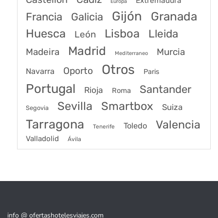
Extremadura
Europa
Gijón
Granada
Francia
Galicia
Huesca
Lisboa
Lleida
León
Madrid
Madeira
Murcia
Mediterraneo
Otros
Oporto
Navarra
Paris
Portugal
Santander
Rioja
Roma
Sevilla
Smartbox
Suiza
Segovia
Tarragona
Valencia
Toledo
Tenerife
Valladolid
Ávila
info @ ofertashotelesviajes.com