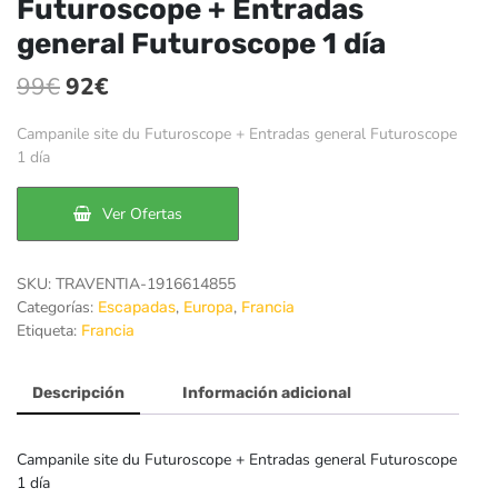
Futuroscope + Entradas
general Futuroscope 1 día
El
El
99
€
92
€
precio
precio
Campanile site du Futuroscope + Entradas general Futuroscope
original
actual
1 día
era:
es:
Ver Ofertas
99€.
92€.
SKU:
TRAVENTIA-1916614855
Categorías:
,
,
Escapadas
Europa
Francia
Etiqueta:
Francia
Descripción
Información adicional
Campanile site du Futuroscope + Entradas general Futuroscope
1 día