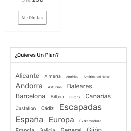
precio
precio
original
actual
Ver Ofertas
era:
es:
31€.
25€.
¿Quieres Un Plan?
Alicante
Almería
América
América del Norte
Andorra
Baleares
Asturias
Barcelona
Canarias
Bilbao
Burgos
Escapadas
Cádiz
Castellon
España
Europa
Extremadura
Gijón
General
Francia
Galicia