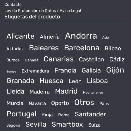
Contacto
Ley de Protección de Datos / Aviso Legal
Etiquetas del producto
Andorra
Alicante
Almería
Asia
Baleares
Barcelona
Bilbao
Asturias
Canarias
Castellon
Cádiz
Burgos
Canadá
Gijón
Francia
Galicia
Extremadura
Europa
Granada
Huesca
Lisboa
León
Madrid
Lleida
Madeira
Mediterraneo
Otros
Murcia
Oporto
Navarra
Paris
Portugal
Santander
Rioja
Roma
Sevilla
Smartbox
Suiza
Segovia