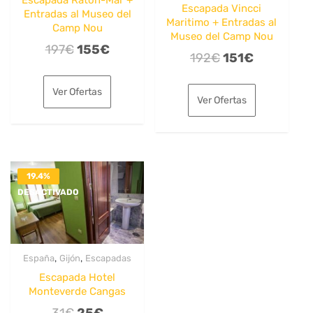
Escapada Ratón-Mar +
Escapada Vincci
Entradas al Museo del
Maritimo + Entradas al
Camp Nou
Museo del Camp Nou
El
El
197
€
155
€
El
El
192
€
151
€
precio
precio
precio
precio
original
actual
Ver Ofertas
original
actual
Ver Ofertas
era:
es:
era:
es:
197€.
155€.
192€.
151€.
19.4%
DESACTIVADO
,
,
España
Gijón
Escapadas
Escapada Hotel
Monteverde Cangas
El
El
31
€
25
€