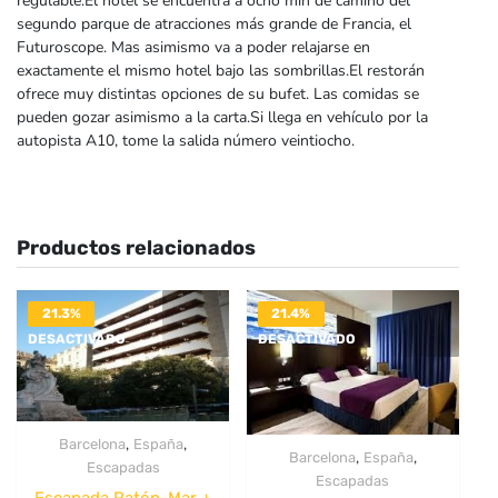
regulable.El hotel se encuentra a ocho min de camino del
segundo parque de atracciones más grande de Francia, el
Futuroscope. Mas asimismo va a poder relajarse en
exactamente el mismo hotel bajo las sombrillas.El restorán
ofrece muy distintas opciones de su bufet. Las comidas se
pueden gozar asimismo a la carta.Si llega en vehículo por la
autopista A10, tome la salida número veintiocho.
Productos relacionados
21.3%
21.4%
DESACTIVADO
DESACTIVADO
,
,
Barcelona
España
,
,
Barcelona
España
Escapadas
Escapadas