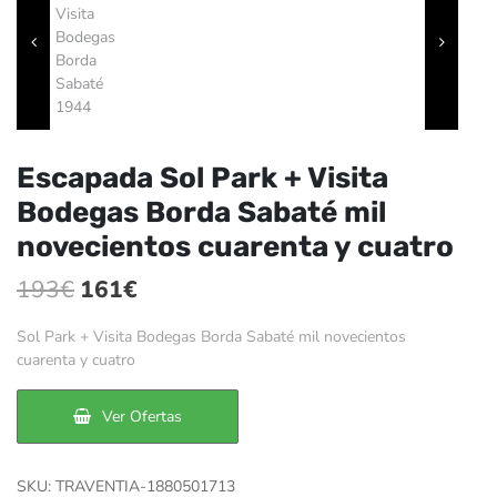
Escapada Sol Park + Visita
Bodegas Borda Sabaté mil
novecientos cuarenta y cuatro
El
El
193
€
161
€
precio
precio
Sol Park + Visita Bodegas Borda Sabaté mil novecientos
original
actual
cuarenta y cuatro
era:
es:
Ver Ofertas
193€.
161€.
SKU:
TRAVENTIA-1880501713