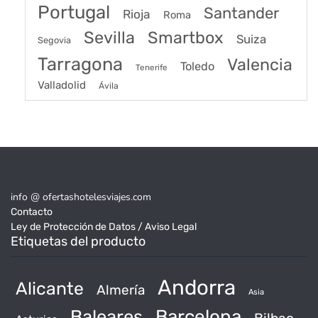
Portugal
Santander
Rioja
Roma
Sevilla
Smartbox
Suiza
Segovia
Tarragona
Valencia
Toledo
Tenerife
Valladolid
Ávila
info @ ofertashotelesviajes.com
Contacto
Ley de Protección de Datos / Aviso Legal
Etiquetas del producto
Andorra
Alicante
Almería
Asia
Baleares
Barcelona