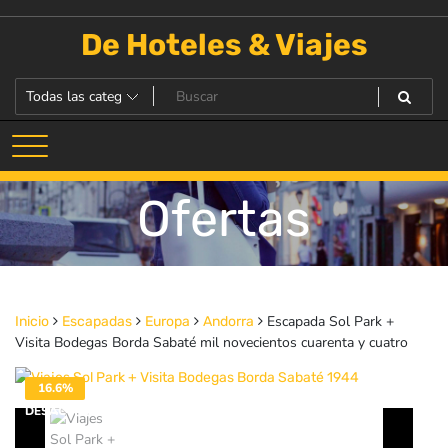
Saltar
al
De Hoteles & Viajes
contenido
Ofertas
Escapada Sol Park +
Inicio
Escapadas
Europa
Andorra
Visita Bodegas Borda Sabaté mil novecientos cuarenta y cuatro
16.6%
DESACTIVADO