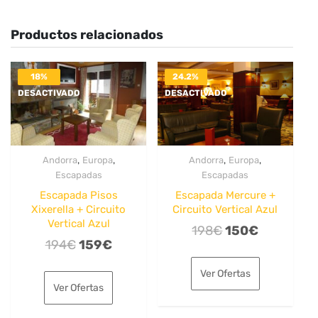
Productos relacionados
18%
24.2%
DESACTIVADO
DESACTIVADO
,
,
,
,
Andorra
Europa
Andorra
Europa
Escapadas
Escapadas
Escapada Pisos
Escapada Mercure +
Xixerella + Circuito
Circuito Vertical Azul
Vertical Azul
El
El
198
€
150
€
El
El
194
€
159
€
precio
precio
precio
precio
original
actual
Ver Ofertas
original
actual
era:
es:
Ver Ofertas
era:
es:
198€.
150€.