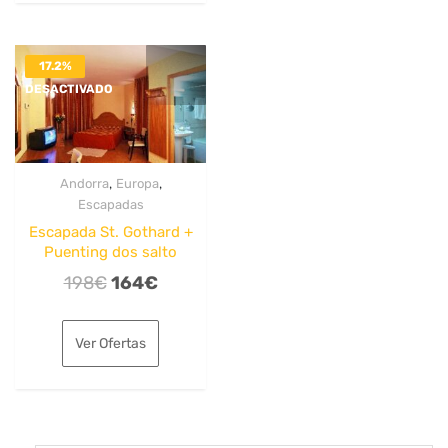
194€.
159€.
17.2%
DESACTIVADO
,
,
Andorra
Europa
Escapadas
Escapada St. Gothard +
Puenting dos salto
El
El
198
€
164
€
precio
precio
original
actual
Ver Ofertas
era:
es:
198€.
164€.