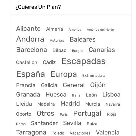
¿Quieres Un Plan?
Alicante
Almería
América
América del Norte
Andorra
Baleares
Asturias
Barcelona
Canarias
Bilbao
Burgos
Escapadas
Cádiz
Castellon
España
Europa
Extremadura
Gijón
General
Francia
Galicia
Granada
Huesca
Lisboa
León
Italia
Madrid
Lleida
Murcia
Madeira
Navarra
Portugal
Otros
Oporto
Rioja
Paris
Sevilla
Santander
Suiza
Roma
Tarragona
Valencia
Toledo
Vacaciones