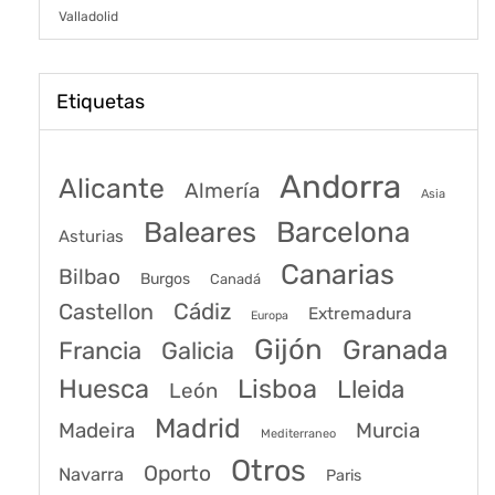
Valladolid
Etiquetas
Andorra
Alicante
Almería
Asia
Baleares
Barcelona
Asturias
Canarias
Bilbao
Burgos
Canadá
Castellon
Cádiz
Extremadura
Europa
Gijón
Granada
Francia
Galicia
Huesca
Lisboa
Lleida
León
Madrid
Madeira
Murcia
Mediterraneo
Otros
Oporto
Navarra
Paris