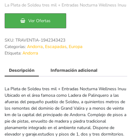
precio
precio
La Pleta de Soldeu tres mil + Entradas Nocturna Wellness Inuu
original
actual
era:
es:
Ver Ofertas
86€.
78€.
SKU:
TRAVENTIA-1942343423
Categorías:
,
,
Andorra
Escapadas
Europa
Etiqueta:
Andorra
Descripción
Información adicional
La Pleta de Soldeu tres mil + Entradas Nocturna Wellness Inuu
Ubicado en el área famosa como Ladera de Palinquero a las
afueras del pequeño pueblo de Soldeu, a quinientos metros de
los remontes del dominio de Grand Valira y a menos de veinte
km de la capital del principado de Andorra. Complejo de pisos a
pie de pistas, envuelto de madera y piedra tradicional
plenamente integrado en el ambiente natural. Dispone de
elevador y garaje.estudios y pisos de 1, dos y tres dormitorios.