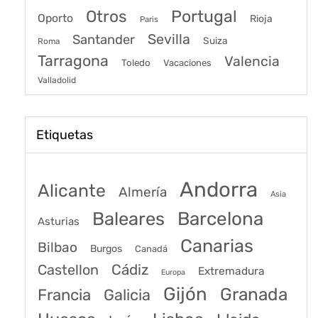
Portugal
Otros
Oporto
Rioja
Paris
Sevilla
Santander
Suiza
Roma
Tarragona
Valencia
Toledo
Vacaciones
Valladolid
Etiquetas
Andorra
Alicante
Almería
Asia
Baleares
Barcelona
Asturias
Canarias
Bilbao
Burgos
Canadá
Castellon
Cádiz
Extremadura
Europa
Gijón
Granada
Francia
Galicia