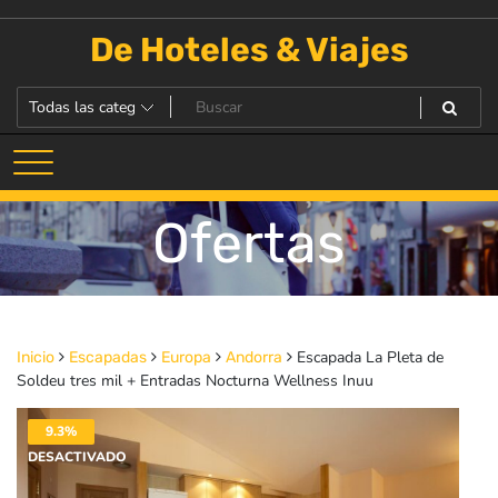
Saltar
al
De Hoteles & Viajes
contenido
Ofertas
Escapada La Pleta de
Inicio
Escapadas
Europa
Andorra
Soldeu tres mil + Entradas Nocturna Wellness Inuu
9.3%
DESACTIVADO