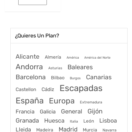
era:
es:
198€.
150€.
¿Quieres Un Plan?
Alicante
Almería
América
América del Norte
Andorra
Baleares
Asturias
Barcelona
Canarias
Bilbao
Burgos
Escapadas
Cádiz
Castellon
España
Europa
Extremadura
Gijón
General
Francia
Galicia
Granada
Huesca
Lisboa
León
Italia
Madrid
Lleida
Murcia
Madeira
Navarra