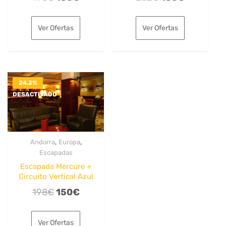
precio
precio
precio
precio
original
actual
original
actual
Ver Ofertas
Ver Ofertas
era:
es:
era:
es:
198€.
150€.
202€.
156€.
24.2%
DESACTIVADO
,
,
Andorra
Europa
Escapadas
Escapada Mercure +
Circuito Vertical Azul
El
El
198
€
150
€
precio
precio
original
actual
Ver Ofertas