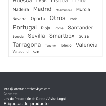
Huesca
Lisboa
Lleida
León
Madrid
Madeira
Murcia
Mediterraneo
Otros
Oporto
Navarra
Paris
Portugal
Santander
Rioja
Roma
Sevilla
Smartbox
Suiza
Segovia
Tarragona
Valencia
Toledo
Tenerife
Valladolid
Ávila
info @ ofertashotelesviajes.com
Contacto
Ley de Protección de Datos / Aviso Legal
Etiquetas del producto