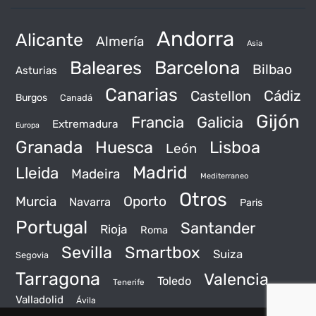
Andorra
Alicante
Almería
Asia
Baleares
Barcelona
Bilbao
Asturias
Canarias
Castellon
Cádiz
Burgos
Canadá
Gijón
Francia
Galicia
Extremadura
Europa
Granada
Huesca
Lisboa
León
Madrid
Lleida
Madeira
Mediterraneo
Otros
Murcia
Oporto
Navarra
Paris
Portugal
Santander
Rioja
Roma
Sevilla
Smartbox
Suiza
Segovia
Tarragona
Valencia
Toledo
Tenerife
Valladolid
Ávila