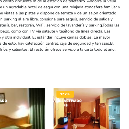
 ciento cincuenta m de la estación de teleférico. Andorra la Vella
de un agradable hotel de esquí con una relajada atmosfera familiar y
ene vistas a las pistas y dispone de terraza y de un salón orientado
parking al aire libre, consigna para esquís, servicio de salida y
etería, bar, restorán, WiFi, servicio de lavandería y parking.Todas las
ello, como con TV vía satélite y teléfono de línea directa. Las
 y otra individual. El estándar incluye camas dobles. La mayor
de esto, hay calefacción central, caja de seguridad y terrazas.El
os y calientes. El restorán ofrece servicio a la carta todo el año.
17.2%
VADO
DESACTIVADO