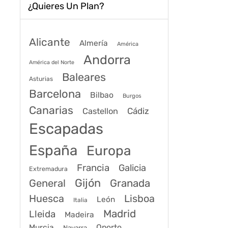
¿Quieres Un Plan?
Alicante
Almería
América
Andorra
América del Norte
Baleares
Asturias
Barcelona
Bilbao
Burgos
Canarias
Cádiz
Castellon
Escapadas
España
Europa
Francia
Galicia
Extremadura
Gijón
General
Granada
Huesca
Lisboa
León
Italia
Madrid
Lleida
Madeira
Murcia
Oporto
Navarra