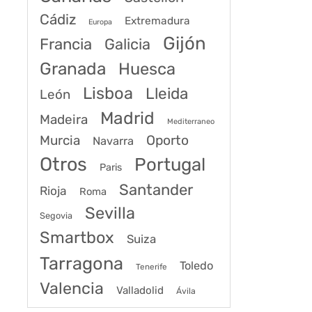
Cádiz
Extremadura
Europa
Gijón
Francia
Galicia
Granada
Huesca
Lisboa
Lleida
León
Madrid
Madeira
Mediterraneo
Murcia
Oporto
Navarra
Otros
Portugal
Paris
Santander
Rioja
Roma
Sevilla
Segovia
Smartbox
Suiza
Tarragona
Toledo
Tenerife
Valencia
Valladolid
Ávila