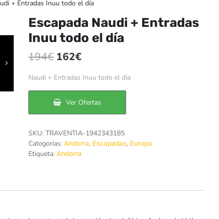
di + Entradas Inuu todo el día
Escapada Naudi + Entradas
Inuu todo el día
El
El
194
€
162
€
precio
precio
Naudi + Entradas Inuu todo el día
original
actual
era:
es:
Ver Ofertas
194€.
162€.
SKU:
TRAVENTIA-1942343185
Categorías:
,
,
Andorra
Escapadas
Europa
Etiqueta:
Andorra