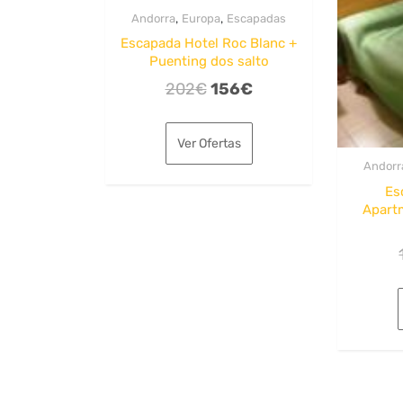
,
,
Andorra
Europa
Escapadas
Escapada Hotel Roc Blanc +
Puenting dos salto
El
El
202
€
156
€
precio
precio
original
actual
Ver Ofertas
era:
es:
Andorr
202€.
156€.
Es
Apart