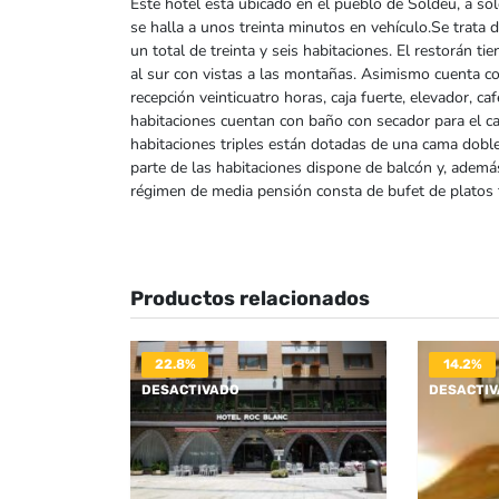
Este hotel está ubicado en el pueblo de Soldeu, a solo
se halla a unos treinta minutos en vehículo.Se trata 
un total de treinta y seis habitaciones. El restorán ti
al sur con vistas a las montañas. Asimismo cuenta con 
recepción veinticuatro horas, caja fuerte, elevador, caf
habitaciones cuentan con baño con secador para el cab
habitaciones triples están dotadas de una cama doble
parte de las habitaciones dispone de balcón y, además 
régimen de media pensión consta de bufet de platos frí
Productos relacionados
22.8%
14.2%
DESACTIVADO
DESACTI