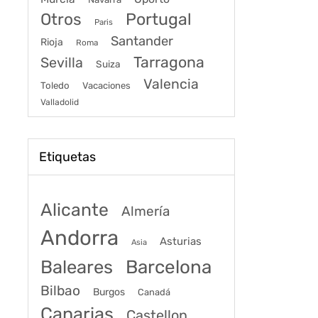
Portugal
Otros
Paris
Santander
Rioja
Roma
Tarragona
Sevilla
Suiza
Valencia
Toledo
Vacaciones
Valladolid
Etiquetas
Alicante
Almería
Andorra
Asturias
Asia
Baleares
Barcelona
Bilbao
Burgos
Canadá
Canarias
Castellon