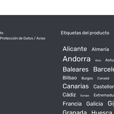
Etiquetas del producto
to
 Protección de Datos / Aviso
Alicante
Almería
Andorra
Astu
Asia
Baleares
Barcel
Bilbao
Burgos
Canadá
Canarias
Castello
Cádiz
Extremadu
Europa
Gi
Francia
Galicia
Granada
Huesca