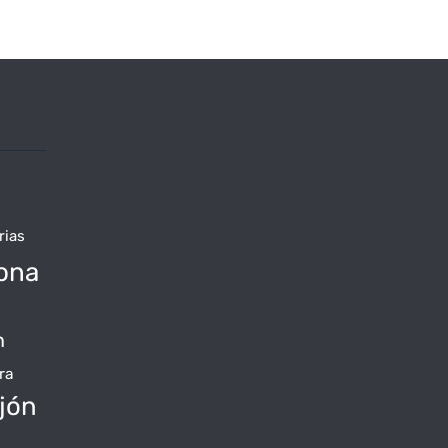
rias
ona
n
ra
jón