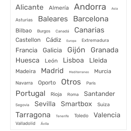
Andorra
Alicante
Almería
Asia
Baleares
Barcelona
Asturias
Canarias
Bilbao
Burgos
Canadá
Castellon
Cádiz
Extremadura
Europa
Gijón
Granada
Francia
Galicia
Huesca
Lisboa
Lleida
León
Madrid
Madeira
Murcia
Mediterraneo
Otros
Oporto
Navarra
Paris
Portugal
Santander
Rioja
Roma
Sevilla
Smartbox
Suiza
Segovia
Tarragona
Valencia
Toledo
Tenerife
Valladolid
Ávila