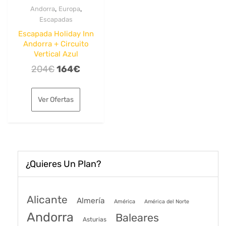
,
,
Andorra
Europa
Escapadas
Escapada Holiday Inn
Andorra + Circuito
Vertical Azul
El
El
204
€
164
€
precio
precio
original
actual
Ver Ofertas
era:
es:
204€.
164€.
¿Quieres Un Plan?
Alicante
Almería
América
América del Norte
Andorra
Baleares
Asturias