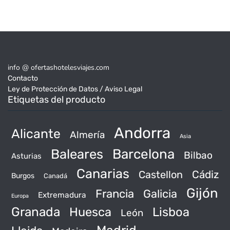
info @ ofertashotelesviajes.com
Contacto
Ley de Protección de Datos / Aviso Legal
Etiquetas del producto
Andorra
Alicante
Almería
Asia
Baleares
Barcelona
Bilbao
Asturias
Canarias
Castellon
Cádiz
Burgos
Canadá
Gijón
Francia
Galicia
Extremadura
Europa
Granada
Huesca
Lisboa
León