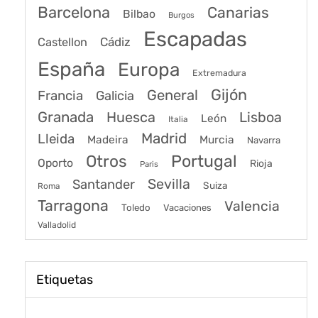
Barcelona
Canarias
Bilbao
Burgos
Escapadas
Cádiz
Castellon
España
Europa
Extremadura
Gijón
General
Francia
Galicia
Granada
Huesca
Lisboa
León
Italia
Madrid
Lleida
Murcia
Madeira
Navarra
Portugal
Otros
Oporto
Rioja
Paris
Sevilla
Santander
Suiza
Roma
Tarragona
Valencia
Toledo
Vacaciones
Valladolid
Etiquetas