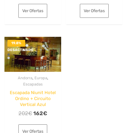
precio
precio
precio
precio
original
actual
original
actual
Ver Ofertas
Ver Ofertas
era:
es:
era:
es:
198€.
151€.
204€.
164€.
19.8%
DESACTIVADO
,
,
Andorra
Europa
Escapadas
Escapada Niunit Hotel
Ordino + Circuito
Vertical Azul
El
El
202
€
162
€
precio
precio
original
actual
Ver Ofertas