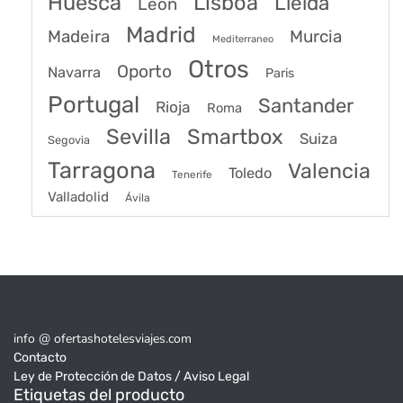
Huesca
Lisboa
Lleida
León
Madrid
Madeira
Murcia
Mediterraneo
Otros
Oporto
Navarra
Paris
Portugal
Santander
Rioja
Roma
Sevilla
Smartbox
Suiza
Segovia
Tarragona
Valencia
Toledo
Tenerife
Valladolid
Ávila
info @ ofertashotelesviajes.com
Contacto
Ley de Protección de Datos / Aviso Legal
Etiquetas del producto