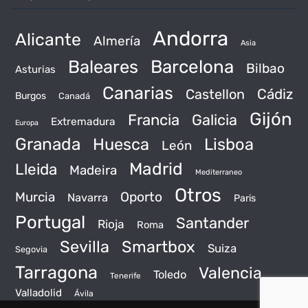
Andorra
Alicante
Almería
Asia
Baleares
Barcelona
Bilbao
Asturias
Canarias
Castellon
Cádiz
Burgos
Canadá
Gijón
Francia
Galicia
Extremadura
Europa
Granada
Huesca
Lisboa
León
Madrid
Lleida
Madeira
Mediterraneo
Otros
Murcia
Oporto
Navarra
Paris
Portugal
Santander
Rioja
Roma
Sevilla
Smartbox
Suiza
Segovia
Tarragona
Valencia
Toledo
Tenerife
Valladolid
Ávila