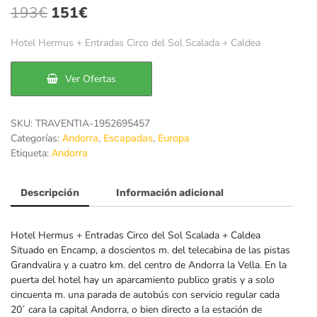
El
El
193
€
151
€
precio
precio
Hotel Hermus + Entradas Circo del Sol Scalada + Caldea
original
actual
era:
es:
Ver Ofertas
193€.
151€.
SKU:
TRAVENTIA-1952695457
Categorías:
,
,
Andorra
Escapadas
Europa
Etiqueta:
Andorra
Descripción
Información adicional
Hotel Hermus + Entradas Circo del Sol Scalada + Caldea
Situado en Encamp, a doscientos m. del telecabina de las pistas
Grandvalira y a cuatro km. del centro de Andorra la Vella. En la
puerta del hotel hay un aparcamiento publico gratis y a solo
cincuenta m. una parada de autobús con servicio regular cada
20´ cara la capital Andorra, o bien directo a la estación de