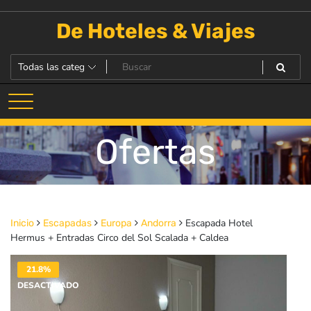
Saltar
al
De Hoteles & Viajes
contenido
Ofertas
Escapada Hotel
Inicio
Escapadas
Europa
Andorra
Hermus + Entradas Circo del Sol Scalada + Caldea
21.8%
DESACTIVADO