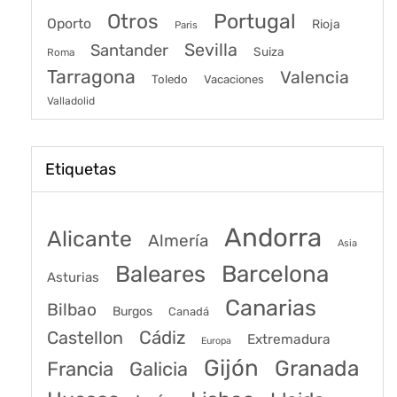
Portugal
Otros
Oporto
Rioja
Paris
Sevilla
Santander
Suiza
Roma
Tarragona
Valencia
Toledo
Vacaciones
Valladolid
Etiquetas
Andorra
Alicante
Almería
Asia
Baleares
Barcelona
Asturias
Canarias
Bilbao
Burgos
Canadá
Castellon
Cádiz
Extremadura
Europa
Gijón
Granada
Francia
Galicia