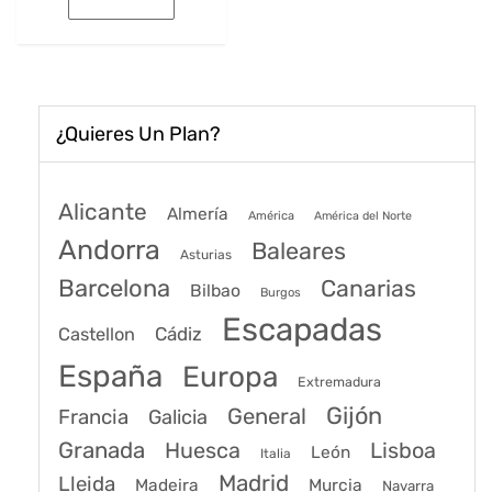
era:
es:
202€.
162€.
¿Quieres Un Plan?
Alicante
Almería
América
América del Norte
Andorra
Baleares
Asturias
Barcelona
Canarias
Bilbao
Burgos
Escapadas
Cádiz
Castellon
España
Europa
Extremadura
Gijón
General
Francia
Galicia
Granada
Huesca
Lisboa
León
Italia
Madrid
Lleida
Murcia
Madeira
Navarra