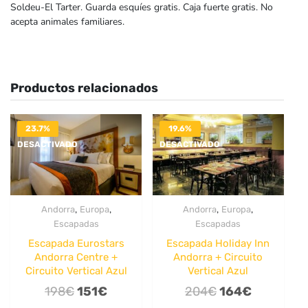
Soldeu-El Tarter. Guarda esquíes gratis. Caja fuerte gratis. No
acepta animales familiares.
Productos relacionados
23.7%
19.6%
DESACTIVADO
DESACTIVADO
,
,
,
,
Andorra
Europa
Andorra
Europa
Escapadas
Escapadas
Escapada Eurostars
Escapada Holiday Inn
Andorra Centre +
Andorra + Circuito
Circuito Vertical Azul
Vertical Azul
El
El
El
El
198
€
151
€
204
€
164
€