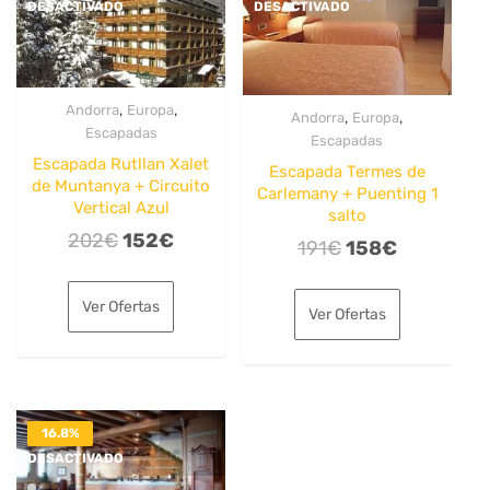
DESACTIVADO
DESACTIVADO
,
,
Andorra
Europa
,
,
Andorra
Europa
Escapadas
Escapadas
Escapada Rutllan Xalet
Escapada Termes de
de Muntanya + Circuito
Carlemany + Puenting 1
Vertical Azul
salto
El
El
202
€
152
€
El
El
191
€
158
€
precio
precio
precio
precio
original
actual
original
actual
Ver Ofertas
Ver Ofertas
era:
es:
era:
es:
202€.
152€.
191€.
158€.
16.8%
DESACTIVADO