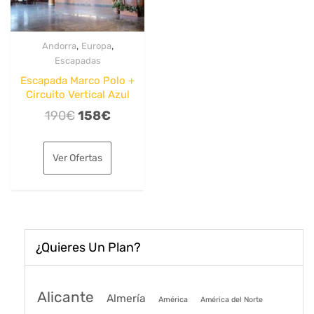
,
,
Andorra
Europa
Escapadas
Escapada Marco Polo +
Circuito Vertical Azul
El
El
190
€
158
€
precio
precio
original
actual
Ver Ofertas
era:
es:
190€.
158€.
¿Quieres Un Plan?
Alicante
Almería
América
América del Norte