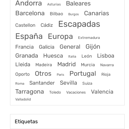
Andorra
Baleares
Asturias
Barcelona
Canarias
Bilbao
Burgos
Escapadas
Cádiz
Castellon
España
Europa
Extremadura
Gijón
General
Francia
Galicia
Granada
Huesca
Lisboa
León
Italia
Madrid
Lleida
Murcia
Madeira
Navarra
Portugal
Otros
Oporto
Rioja
Paris
Sevilla
Santander
Suiza
Roma
Tarragona
Valencia
Toledo
Vacaciones
Valladolid
Etiquetas