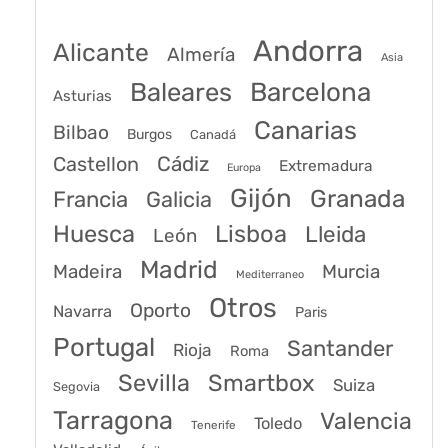
Andorra
Alicante
Almería
Asia
Baleares
Barcelona
Asturias
Canarias
Bilbao
Burgos
Canadá
Castellon
Cádiz
Extremadura
Europa
Gijón
Granada
Francia
Galicia
Huesca
Lisboa
Lleida
León
Madrid
Madeira
Murcia
Mediterraneo
Otros
Oporto
Navarra
Paris
Portugal
Santander
Rioja
Roma
Sevilla
Smartbox
Suiza
Segovia
Tarragona
Valencia
Toledo
Tenerife