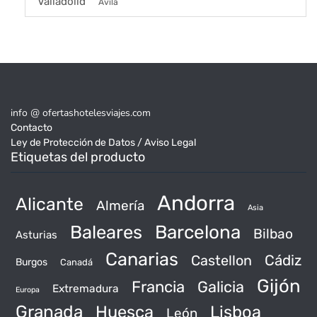
Valladolid
Ávila
info @ ofertashotelesviajes.com
Contacto
Ley de Protección de Datos / Aviso Legal
Etiquetas del producto
Andorra
Alicante
Almería
Asia
Baleares
Barcelona
Bilbao
Asturias
Canarias
Castellon
Cádiz
Burgos
Canadá
Gijón
Francia
Galicia
Extremadura
Europa
Granada
Huesca
Lisboa
León