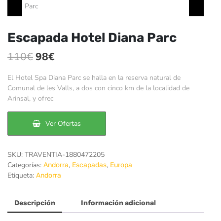
Escapada Hotel Diana Parc
El
El
110
€
98
€
precio
precio
El Hotel Spa Diana Parc se halla en la reserva natural de
original
actual
Comunal de les Valls, a dos con cinco km de la localidad de
Arinsal, y ofrec
era:
es:
110€.
98€.
Ver Ofertas
SKU:
TRAVENTIA-1880472205
Categorías:
,
,
Andorra
Escapadas
Europa
Etiqueta:
Andorra
Descripción
Información adicional